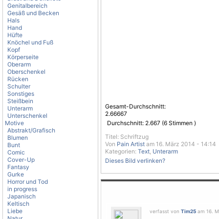
Genitalbereich
Gesäß und Becken
Hals
Hand
Hüfte
Knöchel und Fuß
Kopf
Körperseite
Oberarm
Oberschenkel
Rücken
Schulter
Sonstiges
Steißbein
Gesamt-Durchschnitt:
Unterarm
2.66667
Unterschenkel
Motive
Durchschnitt:
2.667
(
6
Stimmen )
Abstrakt/Grafisch
Titel: Schriftzug
Blumen
Von
Pain Artist
am 16. März 2014 - 14:14
Bunt
Kategorien:
Text
,
Unterarm
Comic
Cover-Up
Dieses Bild verlinken?
Fantasy
Gurke
Horror und Tod
in progress
Japanisch
Keltisch
Liebe
verfasst von
Tim25
am 16. Mä
Natur