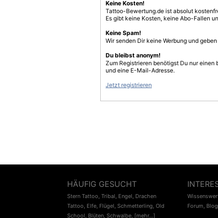
Keine Kosten!
Tattoo-Bewertung.de ist absolut kostenf
Es gibt keine Kosten, keine Abo-Fallen u
Keine Spam!
Wir senden Dir keine Werbung und geben D
Du bleibst anonym!
Zum Registrieren benötigst Du nur einen
und eine E-Mail-Adresse.
Jetzt registrieren
HÄUFIG GESUCHT
INTERE
Stern Tattoo
,
Tribal
,
Engel
,
Drachen
Wissenswert
Tattoo
,
Elfe
,
Flügel
,
Schmetterling
,
Old
Forum
,
Blog
School
,
Blüten
,
Schwalbe
,
[mehr...]