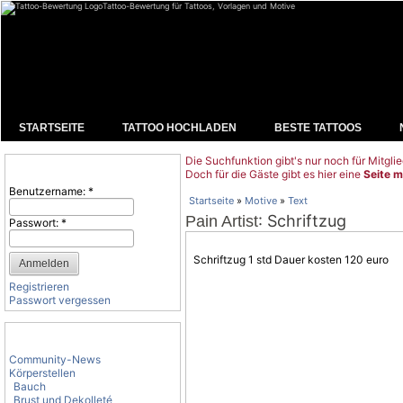
Tattoo-Bewertung für Tattoos, Vorlagen und Motive
STARTSEITE
TATTOO HOCHLADEN
BESTE TATTOOS
Die Suchfunktion gibt's nur noch für Mitglie
Benutzeranmeldung
Doch für die Gäste gibt es hier eine
Seite m
Benutzername:
*
Startseite
»
Motive
»
Text
: Schriftzug
Pain Artist
Passwort:
*
Schriftzug 1 std Dauer kosten 120 euro
Registrieren
Passwort vergessen
Tattoo-Kategorien
Community-News
Körperstellen
Bauch
Brust und Dekolleté