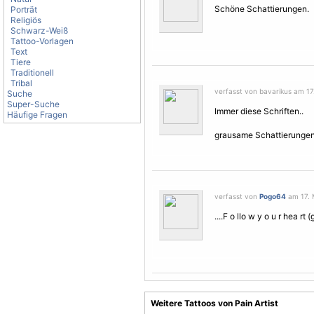
Schöne Schattierungen.
Porträt
Religiös
Schwarz-Weiß
Tattoo-Vorlagen
Text
Tiere
Traditionell
Tribal
verfasst von bavarikus am 17
Suche
Super-Suche
Immer diese Schriften..
Häufige Fragen
grausame Schattierungen 
verfasst von
Pogo64
am 17. 
....F o llo w y o u r hea rt (g
Weitere Tattoos von Pain Artist