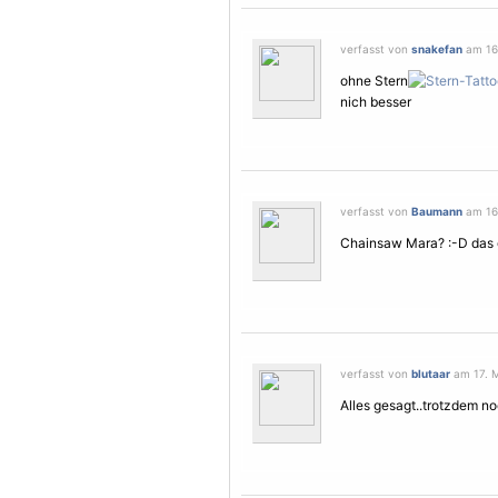
verfasst von
snakefan
am 16.
ohne Stern
nich besser
verfasst von
Baumann
am 16.
Chainsaw Mara? :-D das gef
verfasst von
blutaar
am 17. M
Alles gesagt..trotzdem n