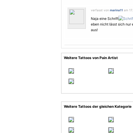
verfasst von
marina11
am 17.
Naja eine Schrift
eben nicht lässt sich nur
aus!
Weitere Tattoos von Pain Artist
Weitere Tattoos der gleichen Kategorie