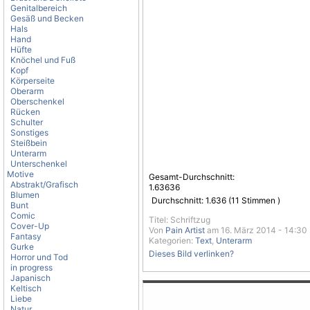
Genitalbereich
Gesäß und Becken
Hals
Hand
Hüfte
Knöchel und Fuß
Kopf
Körperseite
Oberarm
Oberschenkel
Rücken
Schulter
Sonstiges
Steißbein
Unterarm
Unterschenkel
Motive
Gesamt-Durchschnitt:
Abstrakt/Grafisch
1.63636
Blumen
Durchschnitt:
1.636
(
11
Stimmen )
Bunt
Comic
Titel: Schriftzug
Cover-Up
Von
Pain Artist
am 16. März 2014 - 14:30
Fantasy
Kategorien:
Text
,
Unterarm
Gurke
Dieses Bild verlinken?
Horror und Tod
in progress
Japanisch
Keltisch
Liebe
Natur