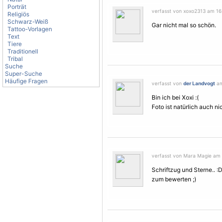
Porträt
verfasst von xoxo2313 am 16.
Religiös
Schwarz-Weiß
Gar nicht mal so schön.
Tattoo-Vorlagen
Text
Tiere
Traditionell
Tribal
Suche
Super-Suche
Häufige Fragen
verfasst von
der Landvogt
am
Bin ich bei Xoxi :(
Foto ist natürlich auch ni
verfasst von Mara Magie am 
Schriftzug und
Sterne
.. 
zum bewerten ;)