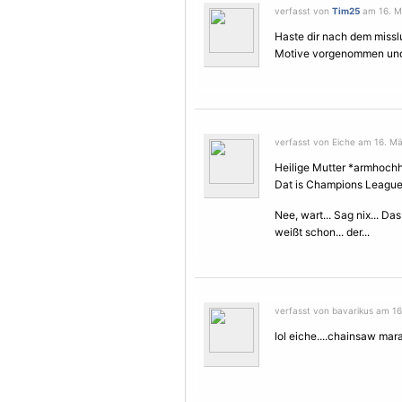
verfasst von
Tim25
am 16. Mä
Haste dir nach dem missl
Motive
vorgenommen und 
verfasst von Eiche am 16. Mä
Heilige Mutter *armhochh
Dat is Champions League
Nee, wart... Sag nix... Das
weißt schon... der...
verfasst von bavarikus am 16
lol eiche....chainsaw mara