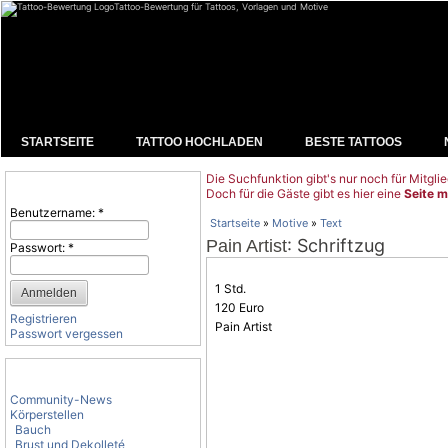
Tattoo-Bewertung für Tattoos, Vorlagen und Motive
STARTSEITE
TATTOO HOCHLADEN
BESTE TATTOOS
Die Suchfunktion gibt's nur noch für Mitglie
Benutzeranmeldung
Doch für die Gäste gibt es hier eine
Seite m
Benutzername:
*
Startseite
»
Motive
»
Text
: Schriftzug
Pain Artist
Passwort:
*
1 Std.
120 Euro
Registrieren
Pain Artist
Passwort vergessen
Tattoo-Kategorien
Community-News
Körperstellen
Bauch
Brust und Dekolleté