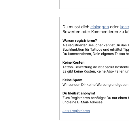
Du musst dich
einloggen
oder
koste
Bewerten oder Kommentieren zu k
Warum registrieren?
Als registrierter Besucher kannst Du das 
Suchfunktion für Tattoos und erhältst T
Du kommentieren, Dein eigenes Tattoo h
Keine Kosten!
Tattoo-Bewertung.de ist absolut kostenf
Es gibt keine Kosten, keine Abo-Fallen u
Keine Spam!
Wir senden Dir keine Werbung und geben D
Du bleibst anonym!
Zum Registrieren benötigst Du nur einen
und eine E-Mail-Adresse.
Jetzt registrieren