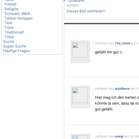
Unterarm
Porträt
sortiert.
Religiös
Dieses Bild verlinken?
Schwarz-Weiß
Tattoo-Vorlagen
Text
Tiere
Traditionell
Tribal
Suche
verfasst von
The_Used
am 14
Super-Suche
Häufige Fragen
gefällt mir gut :)
verfasst von
waldhexe
am 14.
Hier mag ich den harten 
könnte ja sein, dass da n
gut gefällt.
verfasst von
murgi
am 14. Ma