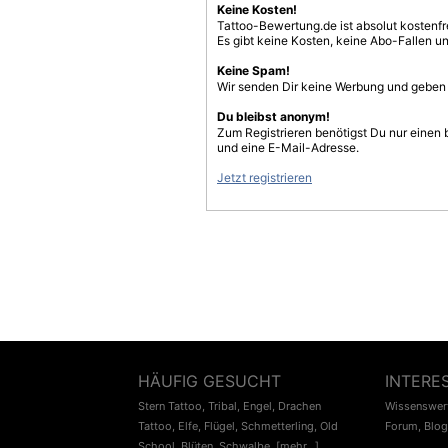
Keine Kosten!
Tattoo-Bewertung.de ist absolut kostenf
Es gibt keine Kosten, keine Abo-Fallen u
Keine Spam!
Wir senden Dir keine Werbung und geben D
Du bleibst anonym!
Zum Registrieren benötigst Du nur einen
und eine E-Mail-Adresse.
Jetzt registrieren
HÄUFIG GESUCHT
INTERE
Stern Tattoo
,
Tribal
,
Engel
,
Drachen
Wissenswert
Tattoo
,
Elfe
,
Flügel
,
Schmetterling
,
Old
Forum
,
Blog
School
,
Blüten
,
Schwalbe
,
[mehr...]