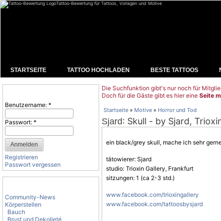
Tattoo-Bewertung für Tattoos, Vorlagen und Motive
STARTSEITE
TATTOO HOCHLADEN
BESTE TATTOOS
Die Suchfunktion gibt's nur noch für Mitglie
Benutzeranmeldung
Doch für die Gäste gibt es hier eine
Seite m
Benutzername:
*
Startseite
»
Motive
»
Horror und Tod
: Skull - by Sjard, Triox
Sjard
Passwort:
*
ein black/grey skull, mache ich sehr gerne
Registrieren
tätowierer: Sjard
Passwort vergessen
studio: Trioxin Gallery, Frankfurt
sitzungen: 1 (ca 2-3 std.)
Tattoo-Kategorien
www.facebook.com/trioxingallery
Community-News
www.facebook.com/tattoosbysjard
Körperstellen
Bauch
Brust und Dekolleté