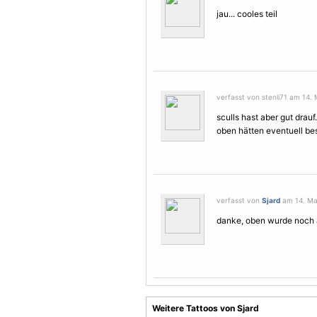
jau... cooles teil
verfasst von stenli71 am 14. 
sculls hast aber gut drau
oben hätten eventuell be
verfasst von
Sjard
am 14. Mai
danke, oben wurde noch a
Weitere Tattoos von Sjard