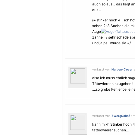
auch so aus .. das liegt 
aus ..
@ stinker hoch 4 .. ich h
schon 2-3 Sachen die mir 
Auge
zähne =/ sehr schade aber
und ja ps.. wurde sie =/
verfasst von
Narben-Cover
a
also ich muss ehrlich sa
Tätowierer hinzugehen!!
....so grobe Fehler,bei ei
verfasst von
ZwergSchaf
am 
kann mixh Stinker hoch 4
tattoowierer suchen...