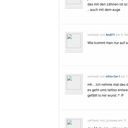
das mit den zähnen ist s
.. auch mit dem auge
verfasst von
Andi11
am 9. De
Wie kommt man nur auf s
verfasst von
elfen fan 1
am 11
mh .. ich nehme mal das d
es geht ums tattoo entweder
gefällt is mir wurst :* :P
verfasst von Lynissea am 11.