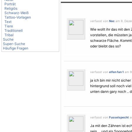
Porträt
Religiös
Schwarz-Weiß
Tattoo-Vorlagen
verfasst von
Noc
am 9. Dezem
Text
Tiere
Wie wollt ihr das mit de
Traditionell
Tribal
vorstellen, die müssten j
Suche
schwarze Fläche. Kommt
Super-Suche
oder bleibt das so?
Häufige Fragen
verfasst von
elfen fan 1
am 9.
ja ich bin mir nicht siche
hintergrund soll noch viel
unten dann gary noch .. das
verfasst von
Fusselspecht
am
Ja mit den Zähnen ist ech
sein ... und als Spongeb