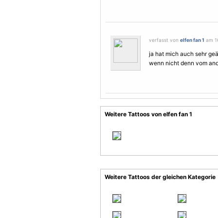
verfasst von
elfen fan 1
am 16
ja hat mich auch sehr geä
wenn nicht denn vom an
Weitere Tattoos von elfen fan 1
Weitere Tattoos der gleichen Kategorie