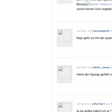
Blume
sonst keinen Sinn ergeben
verfasst von
Fusselspecht
am
Naja geht so mit der saub
verfasst von
onkelz_Jenny
a
Hehe der Spongi gefällt m
verfasst von
elfen fan 1
am 9.
ja na wolke meint ich ja 