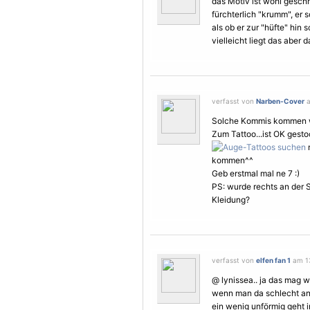
das
Motiv
ist wohl geschma
fürchterlich "krumm", er s
als ob er zur "hüfte" hin 
vielleicht liegt das aber d
verfasst von
Narben-Cover
a
Solche Kommis kommen wie
Zum Tattoo...ist OK gest
m
kommen^^
Geb erstmal mal ne 7 :)
PS: wurde rechts an der 
Kleidung?
verfasst von
elfen fan 1
am 13
@ lynissea.. ja das mag wo
wenn man da schlecht anko
ein wenig unförmig geht i