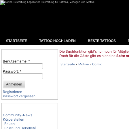
Tattoo-Bewertung für Tattoos, Vorlagen und Motive
STARTSEITE
TATTOO HOCHLADEN
BESTE TATTOOS
Die Suchfunktion gibt's nur noch für Mitglie
Benutzeranmeldung
Doch für die Gäste gibt es hier eine
Seite m
Benutzername:
*
Startseite
»
Motive
»
Comic
Passwort:
*
Registrieren
Passwort vergessen
Tattoo-Kategorien
Community-News
Körperstellen
Bauch
Brust und Dekolleté