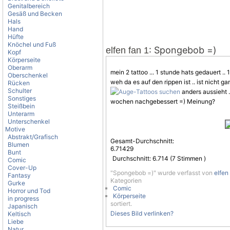
Genitalbereich
Gesäß und Becken
Hals
Hand
Hüfte
Knöchel und Fuß
: Spongebob =)
elfen fan 1
Kopf
Körperseite
Oberarm
mein 2 tattoo ... 1 stunde hats gedauert ..
Oberschenkel
weh da es auf den rippen ist .. ist nicht 
Rücken
Schulter
anders aussieht ..
Sonstiges
wochen nachgebessert =) Meinung?
Steißbein
Unterarm
Unterschenkel
Motive
Abstrakt/Grafisch
Gesamt-Durchschnitt:
Blumen
6.71429
Bunt
Durchschnitt:
6.714
(
7
Stimmen )
Comic
Cover-Up
"Spongebob =)" wurde verfasst von
elfen
Fantasy
Kategorien
Gurke
Comic
Horror und Tod
Körperseite
in progress
sortiert.
Japanisch
Dieses Bild verlinken?
Keltisch
Liebe
Natur