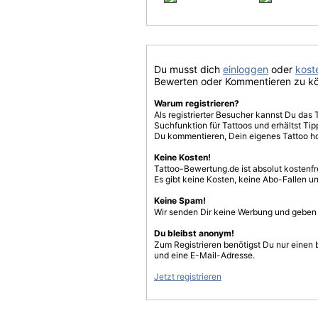
Du musst dich
einloggen
oder
koste
Bewerten oder Kommentieren zu k
Warum registrieren?
Als registrierter Besucher kannst Du das 
Suchfunktion für Tattoos und erhältst T
Du kommentieren, Dein eigenes Tattoo h
Keine Kosten!
Tattoo-Bewertung.de ist absolut kostenf
Es gibt keine Kosten, keine Abo-Fallen u
Keine Spam!
Wir senden Dir keine Werbung und geben D
Du bleibst anonym!
Zum Registrieren benötigst Du nur einen
und eine E-Mail-Adresse.
Jetzt registrieren