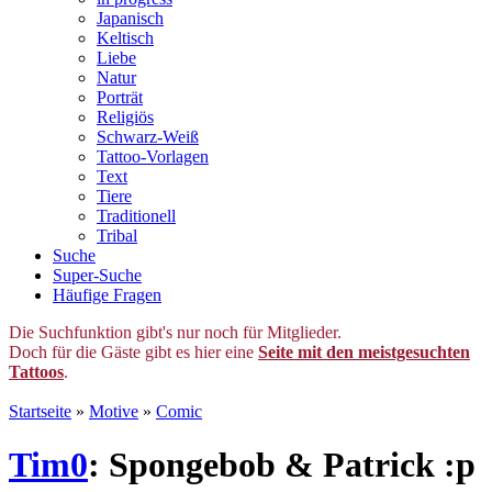
Japanisch
Keltisch
Liebe
Natur
Porträt
Religiös
Schwarz-Weiß
Tattoo-Vorlagen
Text
Tiere
Traditionell
Tribal
Suche
Super-Suche
Häufige Fragen
Die Suchfunktion gibt's nur noch für Mitglieder.
Doch für die Gäste gibt es hier eine
Seite mit den meistgesuchten
Tattoos
.
Startseite
»
Motive
»
Comic
Tim0
: Spongebob & Patrick :p