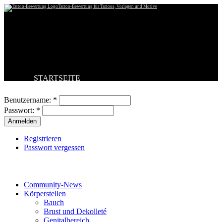
Tattoo-Bewertung für Tattoos, Vorlagen und Motive
STARTSEITE
Benutzeranmeldung
TATTOO HOCHLADEN
BESTE TATTOOS
Benutzername:
*
NEUESTE TATTOOS
Passwort:
*
KOMMENTARE
FORUM
HILFE
Registrieren
Passwort vergessen
Tattoo-Kategorien
Community-News
Körperstellen
Bauch
Brust und Dekolleté
Genitalbereich