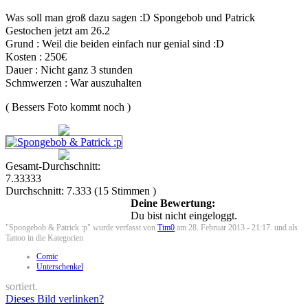
Was soll man groß dazu sagen :D Spongebob und Patrick
Gestochen jetzt am 26.2
Grund : Weil die beiden einfach nur genial sind :D
Kosten : 250€
Dauer : Nicht ganz 3 stunden
Schmwerzen : War auszuhalten
( Bessers Foto kommt noch )
Gesamt-Durchschnitt:
7.33333
Durchschnitt:
7.333
(
15
Stimmen )
Deine Bewertung:
Du bist nicht eingeloggt.
"Spongebob & Patrick :p" wurde verfasst von
Tim0
am 28. Februar 2013 - 21:17. und als
Tattoo in die Kategorien
Comic
Unterschenkel
sortiert.
Dieses Bild verlinken?