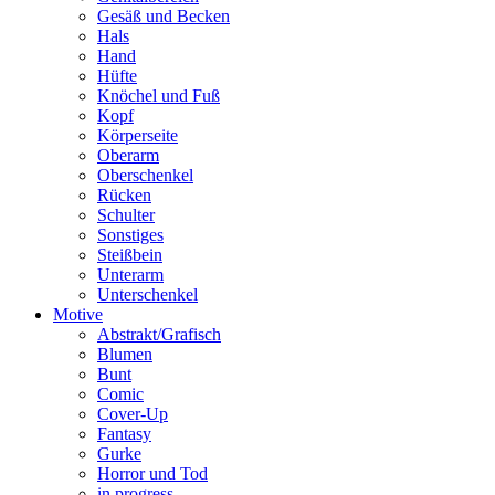
Gesäß und Becken
Hals
Hand
Hüfte
Knöchel und Fuß
Kopf
Körperseite
Oberarm
Oberschenkel
Rücken
Schulter
Sonstiges
Steißbein
Unterarm
Unterschenkel
Motive
Abstrakt/Grafisch
Blumen
Bunt
Comic
Cover-Up
Fantasy
Gurke
Horror und Tod
in progress