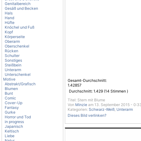
Genitalbereich
Gesäß und Becken
Hals
Hand
Hüfte
Knöchel und Fuß
Kopf
Körperseite
Oberarm
Oberschenkel
Rücken
Schulter
Sonstiges
Steißbein
Unterarm
Unterschenkel
Motive
Gesamt-Durchschnitt:
Abstrakt/Grafisch
1.42857
Blumen
Durchschnitt:
1.429
(
14
Stimmen )
Bunt
Comic
Titel: Stern mit Blume
Cover-Up
Von
Minzie
am 13. September 2015 - 0:3
Fantasy
Kategorien:
Schwarz-Weiß
,
Unterarm
Gurke
Dieses Bild verlinken?
Horror und Tod
in progress
Japanisch
Keltisch
Liebe
Natur