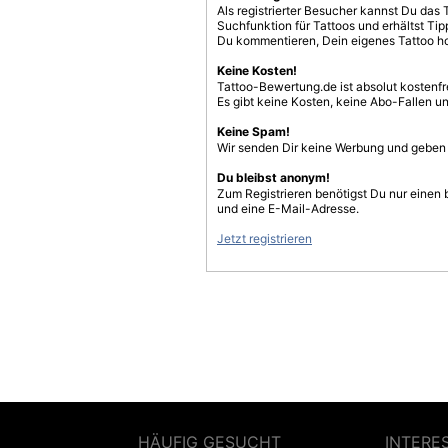
Als registrierter Besucher kannst Du das 
Suchfunktion für Tattoos und erhältst T
Du kommentieren, Dein eigenes Tattoo h
Keine Kosten!
Tattoo-Bewertung.de ist absolut kostenf
Es gibt keine Kosten, keine Abo-Fallen u
Keine Spam!
Wir senden Dir keine Werbung und geben D
Du bleibst anonym!
Zum Registrieren benötigst Du nur einen
und eine E-Mail-Adresse.
Jetzt registrieren
HÄUFIG GESUCHT
INTERE