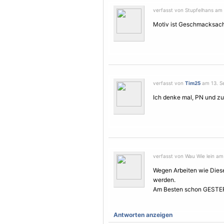
verfasst von Stupfelhans am 
Motiv ist Geschmacksache
verfasst von
Tim25
am 13. Se
Ich denke mal, PN und zu,
verfasst von Wau Wie lein am
Wegen Arbeiten wie Diese
werden.
Am Besten schon GESTE
Antworten anzeigen