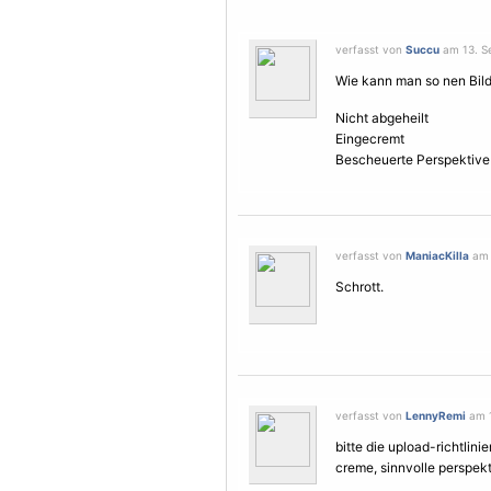
verfasst von
Succu
am 13. Se
Wie kann man so nen Bil
Nicht abgeheilt
Eingecremt
Bescheuerte Perspektive
verfasst von
ManiacKilla
am 
Schrott.
verfasst von
LennyRemi
am 1
bitte die upload-richtlin
creme, sinnvolle perspekt