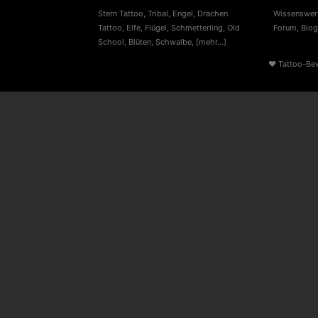
Stern Tattoo
,
Tribal
,
Engel
,
Drachen
Wissenswert
Tattoo
,
Elfe
,
Flügel
,
Schmetterling
,
Old
Forum
,
Blog
School
,
Blüten
,
Schwalbe
,
[mehr...]
♥
Tattoo-Be