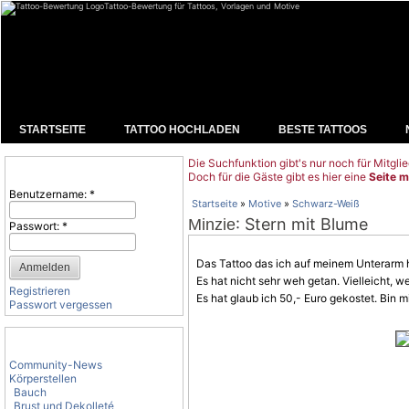
Tattoo-Bewertung für Tattoos, Vorlagen und Motive
STARTSEITE
TATTOO HOCHLADEN
BESTE TATTOOS
Die Suchfunktion gibt's nur noch für Mitglie
Benutzeranmeldung
Doch für die Gäste gibt es hier eine
Seite m
Benutzername:
*
Startseite
»
Motive
»
Schwarz-Weiß
: Stern mit Blume
Minzie
Passwort:
*
Das Tattoo das ich auf meinem Unterarm ha
Es hat nicht sehr weh getan. Vielleicht, w
Registrieren
Es hat glaub ich 50,- Euro gekostet. Bin mi
Passwort vergessen
Tattoo-Kategorien
Community-News
Körperstellen
Bauch
Brust und Dekolleté