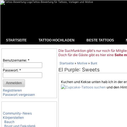
Tattoo-Bewertung für Tattoos, Vorlagen und Motive
STARTSEITE
TATTOO HOCHLADEN
BESTE TATTOOS
Die Suchfunktion gibt's nur noch für Mitglie
Benutzeranmeldung
Doch für die Gäste gibt es hier eine
Seite m
Benutzername:
*
Startseite
»
Motive
»
Bunt
: Sweets
El Purple
Passwort:
*
Kuchen und Kekse unten hab ich in der 
und den Hint
Registrieren
Passwort vergessen
Tattoo-Kategorien
Community-News
Körperstellen
Bauch
Brust und Dekolleté