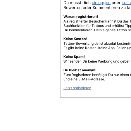
Du musst dich
einloggen
oder
koste
Bewerten oder Kommentieren zu k
Warum registrieren?
Als registrierter Besucher kannst Du das 
Suchfunktion für Tattoos und erhältst T
Du kommentieren, Dein eigenes Tattoo h
Keine Kosten!
Tattoo-Bewertung.de ist absolut kostenf
Es gibt keine Kosten, keine Abo-Fallen u
Keine Spam!
Wir senden Dir keine Werbung und geben D
Du bleibst anonym!
Zum Registrieren benötigst Du nur einen
und eine E-Mail-Adresse.
Jetzt registrieren