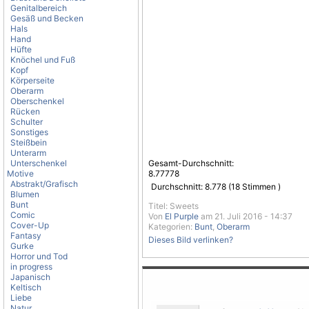
Genitalbereich
Gesäß und Becken
Hals
Hand
Hüfte
Knöchel und Fuß
Kopf
Körperseite
Oberarm
Oberschenkel
Rücken
Schulter
Sonstiges
Steißbein
Unterarm
Unterschenkel
Gesamt-Durchschnitt:
Motive
8.77778
Abstrakt/Grafisch
Durchschnitt:
8.778
(
18
Stimmen )
Blumen
Bunt
Titel: Sweets
Comic
Von
El Purple
am 21. Juli 2016 - 14:37
Cover-Up
Kategorien:
Bunt
,
Oberarm
Fantasy
Dieses Bild verlinken?
Gurke
Horror und Tod
in progress
Japanisch
Keltisch
Liebe
Natur