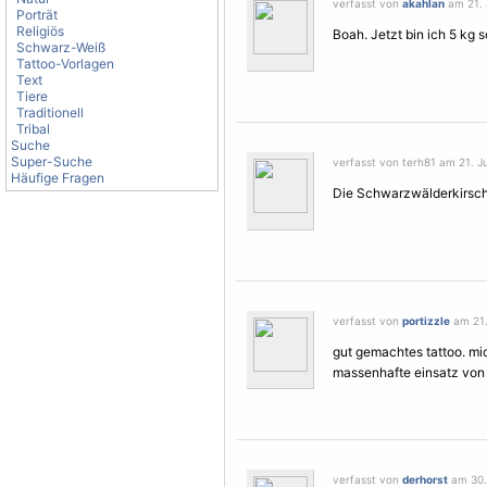
verfasst von
akahlan
am 21. J
Porträt
Religiös
Boah. Jetzt bin ich 5 kg s
Schwarz-Weiß
Tattoo-Vorlagen
Text
Tiere
Traditionell
Tribal
Suche
Super-Suche
verfasst von terh81 am 21. Jul
Häufige Fragen
Die Schwarzwälderkirschto
verfasst von
portizzle
am 21. 
gut gemachtes tattoo. mi
massenhafte einsatz von
verfasst von
derhorst
am 30. 