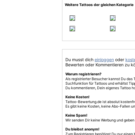
Weitere Tattoos der gleichen Kategorie
Du musst dich
einloggen
oder
koste
Bewerten oder Kommentieren zu k
Warum registrieren?
Als registrierter Besucher kannst Du das 
Suchfunktion für Tattoos und erhältst T
Du kommentieren, Dein eigenes Tattoo h
Keine Kosten!
Tattoo-Bewertung.de ist absolut kostenf
Es gibt keine Kosten, keine Abo-Fallen u
Keine Spam!
Wir senden Dir keine Werbung und geben D
Du bleibst anonym!
Zum Registrieren benötigst Du nur einen