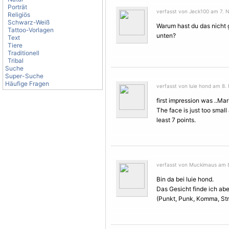
Porträt
verfasst von Jeck100 am 7. 
Religiös
Schwarz-Weiß
Warum hast du das nicht 
Tattoo-Vorlagen
unten?
Text
Tiere
Traditionell
Tribal
Suche
Super-Suche
Häufige Fragen
verfasst von luie hond am 8.
first impression was ..Mar
The face is just too small
least 7 points.
verfasst von Muckimaus am 8
Bin da bei luie hond.
Das Gesicht finde ich abe
(Punkt, Punk, Komma, Stri