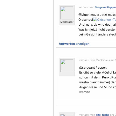
verfasst von
Sergeant Pepper
@Muckimaus: Jetzt musst D
Oldschool
Moderator
Und, naja, da wird doch al
Was ich jetzt nicht verst
beim Gesicht anders stech
Antworten anzeigen
verfasst von Muckimaus am 9
@sergeant Pepper:
Es gibt so viele Möglichk
schon mit denn Punkt Pun
weshalb auch immer) dan
Augen Nase und Mund kön
werden.
verfasst von
alte_fuchs
am 9