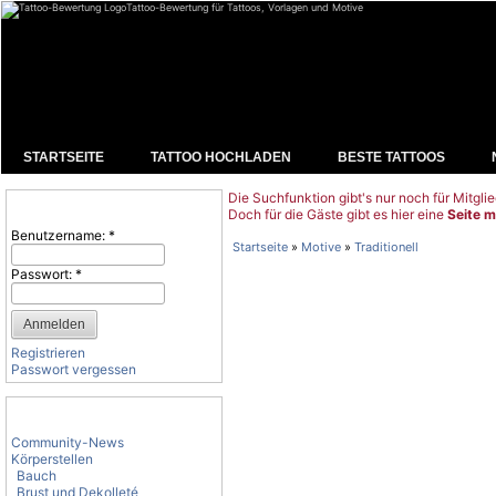
Tattoo-Bewertung für Tattoos, Vorlagen und Motive
STARTSEITE
TATTOO HOCHLADEN
BESTE TATTOOS
Die Suchfunktion gibt's nur noch für Mitglie
Benutzeranmeldung
Doch für die Gäste gibt es hier eine
Seite m
Benutzername:
*
Startseite
»
Motive
»
Traditionell
Passwort:
*
Registrieren
Passwort vergessen
Tattoo-Kategorien
Community-News
Körperstellen
Bauch
Brust und Dekolleté