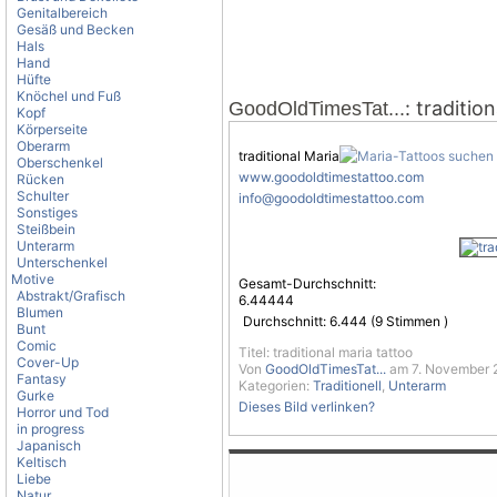
Genitalbereich
Gesäß und Becken
Hals
Hand
Hüfte
Knöchel und Fuß
: traditio
GoodOldTimesTat...
Kopf
Körperseite
Oberarm
traditional Maria
Oberschenkel
www.goodoldtimestattoo.com
Rücken
Schulter
info@goodoldtimestattoo.com
Sonstiges
Steißbein
Unterarm
Unterschenkel
Motive
Gesamt-Durchschnitt:
Abstrakt/Grafisch
6.44444
Blumen
Durchschnitt:
6.444
(
9
Stimmen )
Bunt
Comic
Titel: traditional maria tattoo
Cover-Up
Von
GoodOldTimesTat...
am 7. November 2
Fantasy
Kategorien:
Traditionell
,
Unterarm
Gurke
Dieses Bild verlinken?
Horror und Tod
in progress
Japanisch
Keltisch
Liebe
Natur