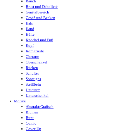
Bauch
Brust und Dekolleté
Genitalbereich
Gesäß und Becken
Hals
Hand
Hüfte
Knöchel und Fuß
Kopf
Körperseite
Oberarm
Oberschenkel
Rücken
Schulter
Sonstiges
Steißbein
Unterarm
Unterschenkel
Motive
Abstrakt/Grafisch
Blumen
Bunt
Comic
Cover-Up