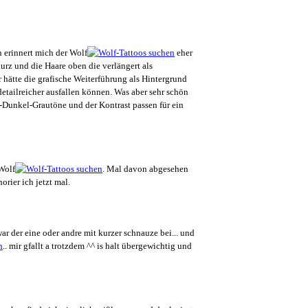
n erinnert mich der Wolf
eher
kurz und die Haare oben die verlängert als
r hätte die grafische Weiterführung als Hintergrund
etailreicher ausfallen können. Was aber sehr schön
ell-Dunkel-Grautöne und der Kontrast passen für ein
Wolf
. Mal davon abgesehen
rier ich jetzt mal.
ar der eine oder andre mit kurzer schnauze bei... und
.. mir gfallt a trotzdem ^^ is halt übergewichtig und