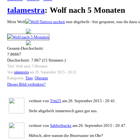
talamestra
: Wolf nach 5 Monaten
Mein Wolf
nun abgeheilt - bin gespannt, was ihr dazu sag
Gesamt-Durchschnitt:
7.86667
Durchschnitt:
7.867
(
15
Stimmen )
Titel: Wolf nach 5 Monaten
Von
talamestra
am 26. September 2015 - 20:32
Kategorien:
Tiere
,
Oberarm
Dieses Bild verlinken?
verfasst von
Tim25
am 26. September 2015 - 20:41.
Sieht abgeheilt immernoch ganz gut aus.
verfasst von
Sabberbacke
am 26. September 2015 - 20:47.
Hübsch, aber warum die Brustwarze im Ohr?