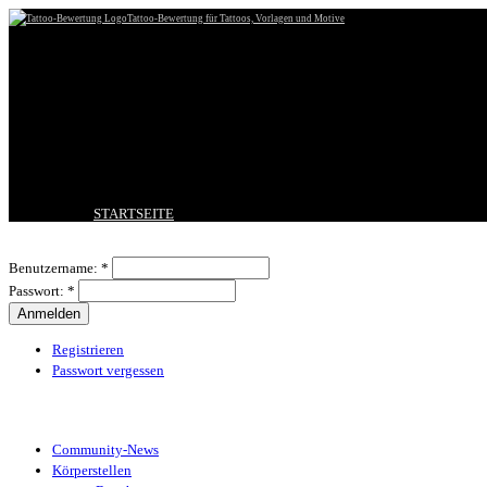
Tattoo-Bewertung für Tattoos, Vorlagen und Motive
STARTSEITE
TATTOO HOCHLADEN
Benutzeranmeldung
BESTE TATTOOS
Benutzername:
*
NEUESTE TATTOOS
Passwort:
*
KOMMENTARE
FORUM
HILFE
Registrieren
Passwort vergessen
Tattoo-Kategorien
Community-News
Körperstellen