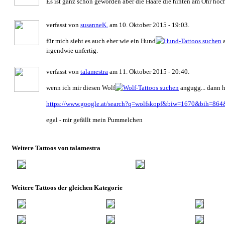
Es ist ganz schön geworden aber die Haare die hinten am Ohr hoc
verfasst von
susanneK.
am 10. Oktober 2015 - 19:03.
für mich sieht es auch eher wie ein Hund
a
irgendwie unfertig.
verfasst von
talamestra
am 11. Oktober 2015 - 20:40.
wenn ich mir diesen Wolf
angugg... dann h
https://www.google.at/search?q=wolfskopf&biw=1670&bih=864&
egal - mir gefällt mein Pummelchen
Weitere Tattoos von talamestra
Weitere Tattoos der gleichen Kategorie