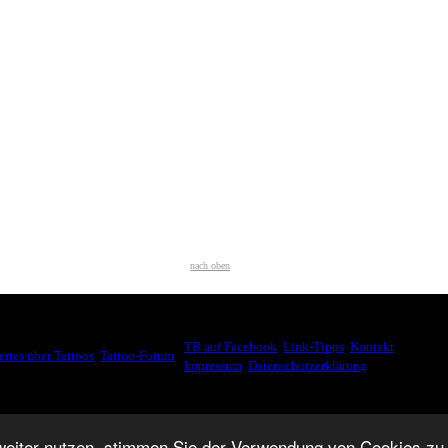
nach oben
WEITER SURFEN
SSANTES
TB auf Facebook
,
Link-Tipps
,
Kontakt
,
rtes über Tattoos
,
Tattoo-Forum
,
Impressum
,
Datenschutzerklärung
© 2007-2026.
weiter nutzen, stimmen Sie der Verwendung von Cookies zu