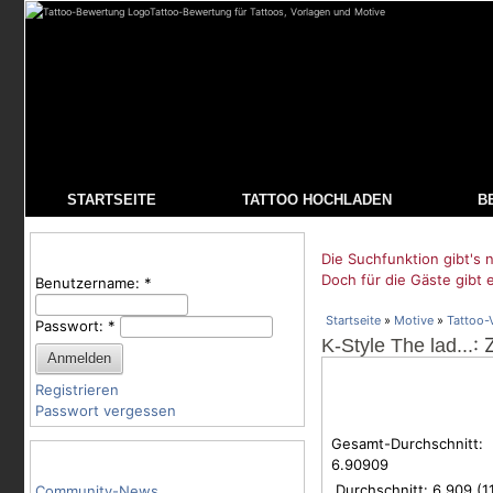
Tattoo-Bewertung für Tattoos, Vorlagen und Motive
STARTSEITE
TATTOO HOCHLADEN
B
Benutzeranmeldung
Die Suchfunktion gibt's n
Doch für die Gäste gibt 
Benutzername:
*
Startseite
»
Motive
»
Tattoo-
Passwort:
*
: 
K-Style The lad...
Registrieren
Passwort vergessen
Gesamt-Durchschnitt:
Tattoo-Kategorien
6.90909
Durchschnitt:
6.909
(
1
Community-News