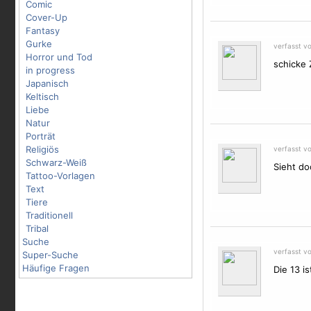
Comic
Cover-Up
Fantasy
Gurke
verfasst v
Horror und Tod
schicke
in progress
Japanisch
Keltisch
Liebe
Natur
Porträt
Religiös
verfasst v
Schwarz-Weiß
Sieht do
Tattoo-Vorlagen
Text
Tiere
Traditionell
Tribal
Suche
verfasst v
Super-Suche
Häufige Fragen
Die 13 is