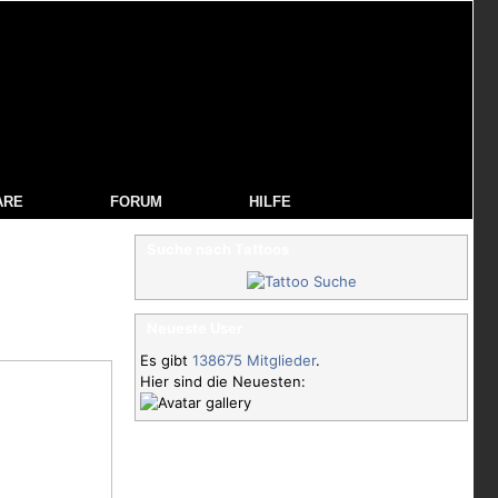
ARE
FORUM
HILFE
Suche nach Tattoos
Neueste User
Es gibt
138675 Mitglieder
.
Hier sind die Neuesten: