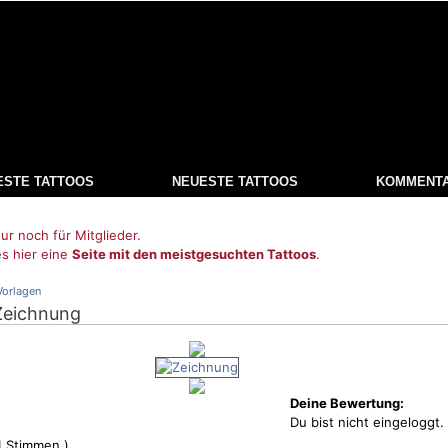
ESTE TATTOOS
NEUESTE TATTOOS
KOMMENT
ur noch für Mitglieder.
es hier eine
Seite mit den meistgesuchten Tattoos
.
Vorlagen
Zeichnung
Deine Bewertung:
Du bist nicht eingeloggt.
1
Stimmen )