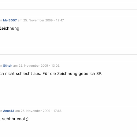
on
Mel3007
am 25. November 2009 - 12:47.
 Zeichnung
on
Stitch
am 25. November 2009 - 13:02.
ch nicht schlecht aus. Für die Zeichnung gebe ich 8P.
on
Anna13
am 26. November 2009 - 17:18.
t sehhhr cool ;)