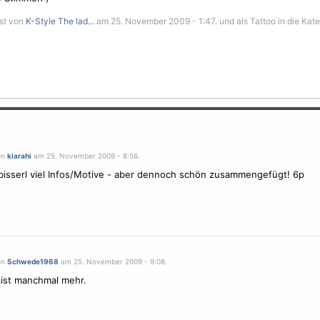
st von
K-Style The lad...
am 25. November 2009 - 1:47. und als Tattoo in die Kat
on
kiarahi
am 25. November 2009 - 8:56.
 bisserl viel Infos/Motive - aber dennoch schön zusammengefügt! 6p
on
Schwede1968
am 25. November 2009 - 9:08.
ist manchmal mehr.