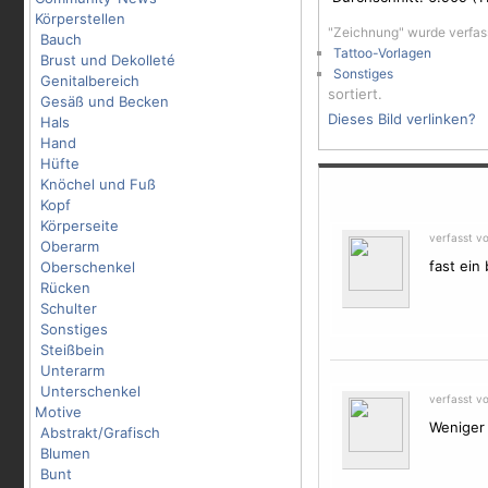
Körperstellen
"Zeichnung" wurde verfas
Bauch
Tattoo-Vorlagen
Brust und Dekolleté
Sonstiges
Genitalbereich
sortiert.
Gesäß und Becken
Dieses Bild verlinken?
Hals
Hand
Hüfte
Knöchel und Fuß
Kopf
Körperseite
verfasst v
Oberarm
fast ein
Oberschenkel
Rücken
Schulter
Sonstiges
Steißbein
Unterarm
Unterschenkel
verfasst v
Motive
Weniger 
Abstrakt/Grafisch
Blumen
Bunt