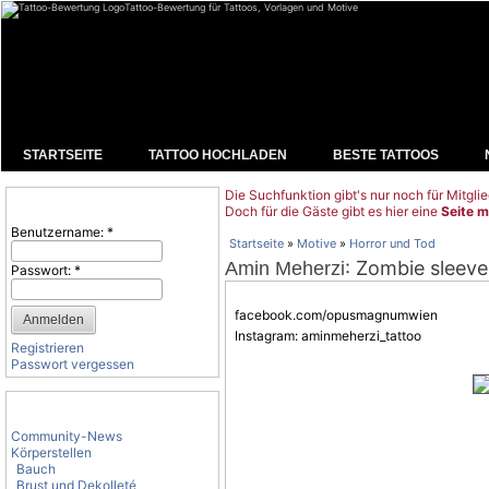
Tattoo-Bewertung für Tattoos, Vorlagen und Motive
STARTSEITE
TATTOO HOCHLADEN
BESTE TATTOOS
Die Suchfunktion gibt's nur noch für Mitglie
Benutzeranmeldung
Doch für die Gäste gibt es hier eine
Seite m
Benutzername:
*
Startseite
»
Motive
»
Horror und Tod
: Zombie sleeve
Amin Meherzi
Passwort:
*
facebook.com/opusmagnumwien
Instagram: aminmeherzi_tattoo
Registrieren
Passwort vergessen
Tattoo-Kategorien
Community-News
Körperstellen
Bauch
Brust und Dekolleté