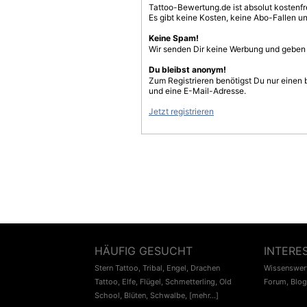
Tattoo-Bewertung.de ist absolut kostenf
Es gibt keine Kosten, keine Abo-Fallen u
Keine Spam!
Wir senden Dir keine Werbung und geben D
Du bleibst anonym!
Zum Registrieren benötigst Du nur einen
und eine E-Mail-Adresse.
Jetzt registrieren
HÄUFIG GESUCHT
INTERE
Stern Tattoo
,
Tribal
,
Engel
,
Drachen
Wissenswert
Tattoo
,
Elfe
,
Flügel
,
Schmetterling
,
Old
Forum
,
Blog
School
,
Blüten
,
Schwalbe
,
[mehr...]