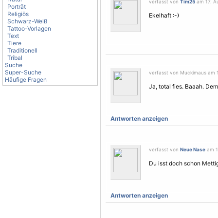
verfasst von
Tim25
am 17. Au
Porträt
Religiös
Ekelhaft :-)
Schwarz-Weiß
Tattoo-Vorlagen
Text
Tiere
Traditionell
Tribal
Suche
Super-Suche
verfasst von Muckimaus am 1
Häufige Fragen
Ja, total fies. Baaah. De
Antworten anzeigen
verfasst von
Neue Nase
am 17
Du isst doch schon Metti
Antworten anzeigen