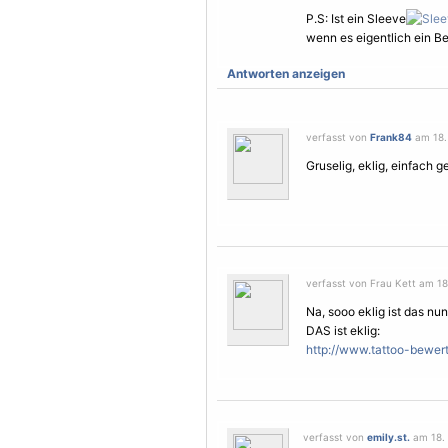
P.S: Ist ein Sleeve
wenn es eigentlich ein Be
Antworten anzeigen
verfasst von
Frank84
am 18. 
Gruselig, eklig, einfach ge
verfasst von Frau Kett am 18
Na, sooo eklig ist das nu
DAS ist eklig:
http://www.tattoo-bewer
verfasst von
emily.st.
am 18. 