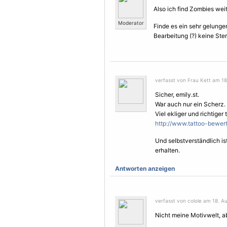
Also ich find Zombies wei
Moderator
Finde es ein sehr gelunge
Bearbeitung (?) keine
Ste
verfasst von Frau Kett am 18
Sicher, emily.st.
War auch nur ein Scherz.
Viel ekliger und richtiger 
http://www.tattoo-bewert
Und selbstverständlich is
erhalten.
Antworten anzeigen
verfasst von colole am 18. Au
Nicht meine Motivwelt, a