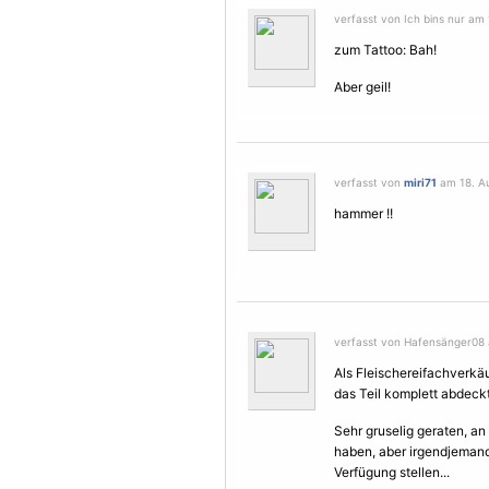
verfasst von Ich bins nur am 
zum Tattoo: Bah!
Aber geil!
verfasst von
miri71
am 18. Au
hammer !!
verfasst von Hafensänger08 
Als Fleischereifachverkä
das Teil komplett abdeck
Sehr gruselig geraten, a
haben, aber irgendjemand
Verfügung stellen...