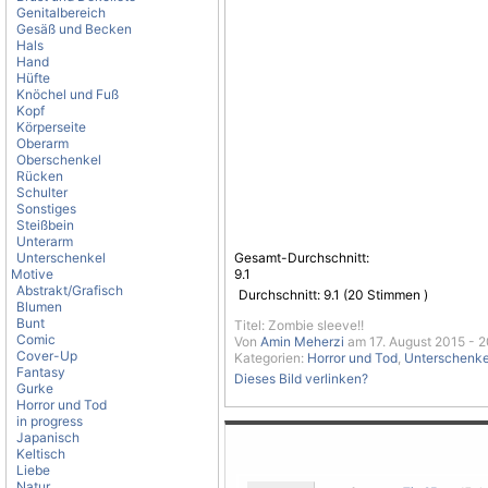
Genitalbereich
Gesäß und Becken
Hals
Hand
Hüfte
Knöchel und Fuß
Kopf
Körperseite
Oberarm
Oberschenkel
Rücken
Schulter
Sonstiges
Steißbein
Unterarm
Unterschenkel
Gesamt-Durchschnitt:
Motive
9.1
Abstrakt/Grafisch
Durchschnitt:
9.1
(
20
Stimmen )
Blumen
Bunt
Titel: Zombie sleeve!!
Comic
Von
Amin Meherzi
am 17. August 2015 - 2
Cover-Up
Kategorien:
Horror und Tod
,
Unterschenke
Fantasy
Dieses Bild verlinken?
Gurke
Horror und Tod
in progress
Japanisch
Keltisch
Liebe
Natur