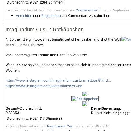
Durchschnitt:
9.824
(
284
Stimmen )
Last Unicorn/Das Letzte Einhorn, verfasst von
Corpsepainter T...
am 3. September 
Anmelden
oder
Registrieren
um Kommentare zu schreiben
Imaginarium Cus...: Rotkäppchen
"...So the little girl took an automatic out of her basket and shot the Wolf
dead." -James Thurber
Von unserem guten Freund und Gast Leo Valverde.
Wer auch etwas von Leo haben möchte sollte sich frühzeitig melden, er kommt
Wochen.
https://www.instagram.com/imaginarium_custom_tattoos/?hl=d
...
https://www.instagram.com/leotattoons/?hl=de
Gesamt-Durchschnitt:
Deine Bewertung:
9.82353
Du bist nicht eingeloggt.
Durchschnitt:
9.824
(
17
Stimmen )
Rotkäppchen, verfasst von
Imaginarium Cus...
am 9. Juli 2019 - 8:40.