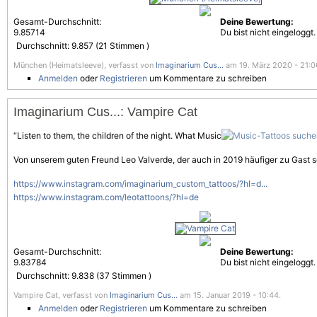
Gesamt-Durchschnitt:
Deine Bewertung:
9.85714
Du bist nicht eingeloggt.
Durchschnitt:
9.857
(
21
Stimmen )
München (Heimatsleeve), verfasst von
Imaginarium Cus...
am 19. März 2020 - 21:0
Anmelden
oder
Registrieren
um Kommentare zu schreiben
Imaginarium Cus...: Vampire Cat
“Listen to them, the children of the night. What Music
Von unserem guten Freund Leo Valverde, der auch in 2019 häufiger zu Gast s
https://www.instagram.com/imaginarium_custom_tattoos/?hl=d...
https://www.instagram.com/leotattoons/?hl=de
Gesamt-Durchschnitt:
Deine Bewertung:
9.83784
Du bist nicht eingeloggt.
Durchschnitt:
9.838
(
37
Stimmen )
Vampire Cat, verfasst von
Imaginarium Cus...
am 15. Januar 2019 - 10:44.
Anmelden
oder
Registrieren
um Kommentare zu schreiben