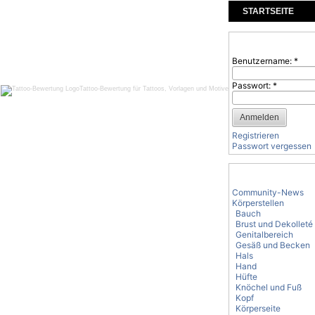
STARTSEITE
KOMMENTARE
Benutzeranmeld
Benutzername:
*
Passwort:
*
Tattoo-Bewertung für Tattoos, Vorlagen und Motive
Registrieren
Passwort vergessen
Tattoo-Kategorie
Community-News
Körperstellen
Bauch
Brust und Dekolleté
Genitalbereich
Gesäß und Becken
Hals
Hand
Hüfte
Knöchel und Fuß
Kopf
Körperseite