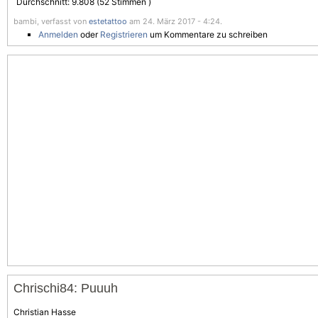
Durchschnitt:
9.808
(
52
Stimmen )
bambi, verfasst von
estetattoo
am 24. März 2017 - 4:24.
Anmelden
oder
Registrieren
um Kommentare zu schreiben
Chrischi84: Puuuh
Christian Hasse