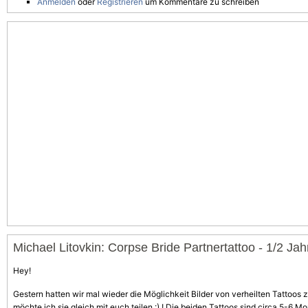
Anmelden
oder
Registrieren
um Kommentare zu schreiben
Michael Litovkin: Corpse Bride Partnertattoo - 1/2 Jahr
Hey!
Gestern hatten wir mal wieder die Möglichkeit Bilder von verheilten Tattoos
möchte ich sie gleich mit euch teilen :) ! Die beiden Tattoos sind circa 5-6 Mo