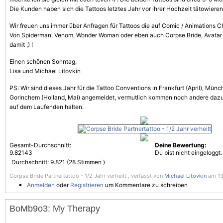
Die Kunden haben sich die Tattoos letztes Jahr vor ihrer Hochzeit
tätowieren
Wir freuen uns immer über Anfragen für Tattoos die auf Comic / Animations C
Von Spiderman, Venom, Wonder Woman oder eben auch Corpse Bride, Avatar e
damit ;) !
Einen schönen Sonntag,
Lisa und Michael Litovkin
PS: Wir sind dieses Jahr für die Tattoo Conventions in Frankfurt (April), Münc
Gorinchem (Holland, Mai) angemeldet, vermutlich kommen noch andere dazu
auf dem Laufenden halten.
Gesamt-Durchschnitt:
Deine Bewertung:
9.82143
Du bist nicht eingeloggt.
Durchschnitt:
9.821
(
28
Stimmen )
Corpse Bride Partnertattoo - 1/2 Jahr verheilt , verfasst von
Michael Litovkin
am 13.
Anmelden
oder
Registrieren
um Kommentare zu schreiben
BoMb9o3: My Therapy