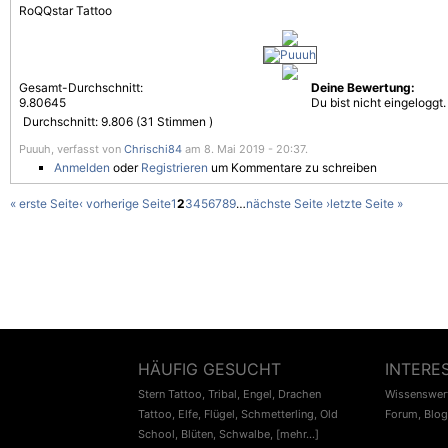
RoQQstar Tattoo
Gesamt-Durchschnitt:
Deine Bewertung:
9.80645
Du bist nicht eingeloggt.
Durchschnitt:
9.806
(
31
Stimmen )
Puuuh, verfasst von
Chrischi84
am 8. Mai 2019 - 20:37.
Anmelden
oder
Registrieren
um Kommentare zu schreiben
« erste Seite
‹ vorherige Seite
1
2
3
4
5
6
7
8
9
…
nächste Seite ›
letzte Seite »
HÄUFIG GESUCHT
INTERE
Stern Tattoo
,
Tribal
,
Engel
,
Drachen
Wissenswert
Tattoo
,
Elfe
,
Flügel
,
Schmetterling
,
Old
Forum
,
Blog
School
,
Blüten
,
Schwalbe
,
[mehr...]