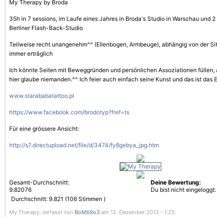
My Therapy by Broda
35h in 7 sessions, im Laufe eines Jahres in Broda's Studio in Warschau und
Berliner Flash-Back-Studio
Teilweise recht unangenehm^^ (Ellenbogen, Armbeuge), abhängig von der Si
immer erträglich
Ich könnte Seiten mit Beweggründen und persönlichen Assoziationen füllen, a
hier glaube niemanden.^^ Ich feier auch einfach seine Kunst und das ist das 
www.starababatattoo.pl
https://www.facebook.com/brodotyp?fref=ts
Für eine grössere Ansicht:
http://s7.directupload.net/file/d/3474/fy8gebya_jpg.htm
Gesamt-Durchschnitt:
Deine Bewertung:
9.82076
Du bist nicht eingeloggt.
Durchschnitt:
9.821
(
106
Stimmen )
My Therapy, verfasst von
BoMb9o3
am 12. Dezember 2013 - 1:25.