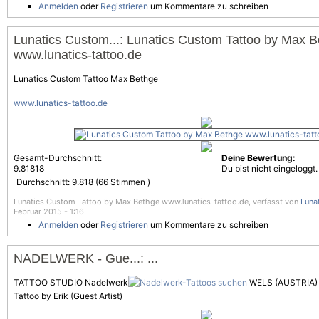
Anmelden
oder
Registrieren
um Kommentare zu schreiben
Lunatics Custom...: Lunatics Custom Tattoo by Max 
www.lunatics-tattoo.de
Lunatics Custom Tattoo Max Bethge
www.lunatics-tattoo.de
Gesamt-Durchschnitt:
Deine Bewertung:
9.81818
Du bist nicht eingeloggt.
Durchschnitt:
9.818
(
66
Stimmen )
Lunatics Custom Tattoo by Max Bethge www.lunatics-tattoo.de, verfasst von
Luna
Februar 2015 - 1:16.
Anmelden
oder
Registrieren
um Kommentare zu schreiben
NADELWERK - Gue...: ...
TATTOO STUDIO Nadelwerk
WELS (AUSTRIA)
Tattoo by Erik (Guest Artist)