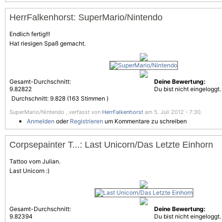
HerrFalkenhorst: SuperMario/Nintendo
Endlich fertig!!!
Hat riesigen Spaß gemacht.
Gesamt-Durchschnitt:
Deine Bewertung:
9.82822
Du bist nicht eingeloggt.
Durchschnitt:
9.828
(
163
Stimmen )
SuperMario/Nintendo , verfasst von
HerrFalkenhorst
am 5. Juli 2012 - 7:30.
Anmelden
oder
Registrieren
um Kommentare zu schreiben
Corpsepainter T...: Last Unicorn/Das Letzte Einhorn
Tattoo vom Julian.
Last Unicorn :)
Gesamt-Durchschnitt:
Deine Bewertung:
9.82394
Du bist nicht eingeloggt.