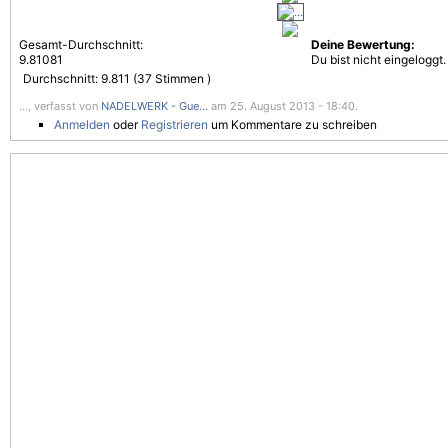
Gesamt-Durchschnitt:
Deine Bewertung:
9.81081
Du bist nicht eingeloggt.
Durchschnitt:
9.811
(
37
Stimmen )
..., verfasst von
NADELWERK - Gue...
am 25. August 2013 - 18:40.
Anmelden
oder
Registrieren
um Kommentare zu schreiben