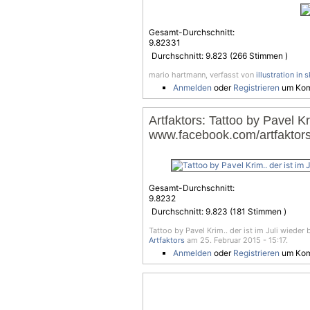
Gesamt-Durchschnitt:
9.82331
Durchschnitt:
9.823
(
266
Stimmen )
mario hartmann, verfasst von
illustration in s
Anmelden
oder
Registrieren
um Kom
Artfaktors: Tattoo by Pavel Kri
www.facebook.com/artfaktor
Gesamt-Durchschnitt:
9.8232
Durchschnitt:
9.823
(
181
Stimmen )
Tattoo by Pavel Krim.. der ist im Juli wiede
Artfaktors
am 25. Februar 2015 - 15:17.
Anmelden
oder
Registrieren
um Kom