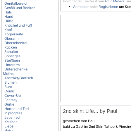
Horror Torso , verfasst von
Amin Meherzi
am 
Genitalbereich
Anmelden
oder
Registrieren
um Kom
Gesäß und Becken
Hals
Hand
Hüfte
Knöchel und Fuß
Kopf
Körperseite
Oberarm
Oberschenkel
Rücken
Schulter
Sonstiges
Steißbein
Unterarm
Unterschenkel
Motive
Abstrakt/Grafisch
Blumen
Bunt
Comic
Cover-Up
Fantasy
Gurke
Horror und Tod
2nd skin: Life... by Paul
in progress
Japanisch
gestochen von Paul
Keltisch
Liebe
bald zu Gast im 2nd Skin Tattoo & Piercin
Natur