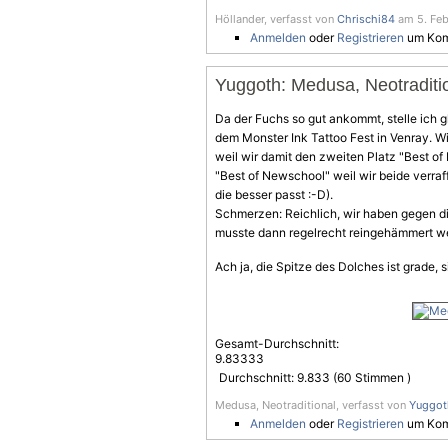
Höllander, verfasst von
Chrischi84
am 5. Feb
Anmelden
oder
Registrieren
um Kom
Yuggoth: Medusa, Neotraditi
Da der Fuchs so gut ankommt, stelle ich g
dem Monster Ink Tattoo Fest in Venray. Wi
weil wir damit den zweiten Platz "Best of
"Best of Newschool" weil wir beide verra
die besser passt :-D).
Schmerzen: Reichlich, wir haben gegen d
musste dann regelrecht reingehämmert w
Ach ja, die Spitze des Dolches ist grade,
Gesamt-Durchschnitt:
9.83333
Durchschnitt:
9.833
(
60
Stimmen )
Medusa, Neotraditional, verfasst von
Yuggot
Anmelden
oder
Registrieren
um Kom