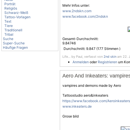
Porträt
Mehr Infos unter:
Religiös
www.2ndskn.com
Schwarz-Weiß
www.facebook.com/2ndskn
Tattoo-Vorlagen
Text
Tiere
Traditionell
Tribal
Suche
Gesamt-Durchschnitt:
Super-Suche
9.84746
Häufige Fragen
Durchschnitt:
9.847
(
177
Stimmen )
Life... by Paul, verfasst von
2nd skin
am 22. J
Anmelden
oder
Registrieren
um Kom
Aero And Inkeaters: vampir
vampires and demons made by Aero
Tattoostudio aero&inkeaters
https://www.facebook.com/Aeroinkeate
www.inkeaters.de
Grose bild