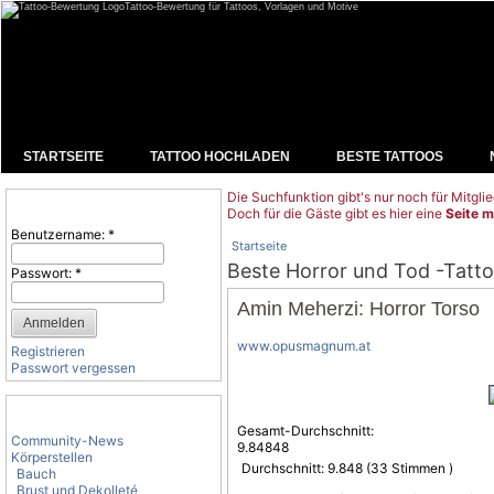
Tattoo-Bewertung für Tattoos, Vorlagen und Motive
STARTSEITE
TATTOO HOCHLADEN
BESTE TATTOOS
Die Suchfunktion gibt's nur noch für Mitglie
Benutzeranmeldung
Doch für die Gäste gibt es hier eine
Seite m
Benutzername:
*
Startseite
Beste Horror und Tod -Tatt
Passwort:
*
Amin Meherzi: Horror Torso
www.opusmagnum.at
Registrieren
Passwort vergessen
Tattoo-Kategorien
Gesamt-Durchschnitt:
Community-News
9.84848
Körperstellen
Durchschnitt:
9.848
(
33
Stimmen )
Bauch
Brust und Dekolleté