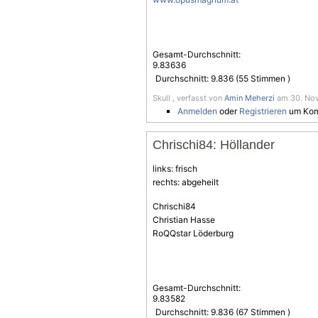
Gesamt-Durchschnitt:
9.83636
Durchschnitt:
9.836
(
55
Stimmen )
Skull , verfasst von
Amin Meherzi
am 30. Nov
Anmelden
oder
Registrieren
um Kom
Chrischi84: Höllander
links: frisch
rechts: abgeheilt
Chrischi84
Christian Hasse
RoQQstar Löderburg
Gesamt-Durchschnitt:
9.83582
Durchschnitt:
9.836
(
67
Stimmen )