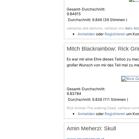
Gesamt-Durchschnitt:
9.84615
Durchschnitt:
9.846
(
39
Stimmen )
vampires and demons, verfasst von
Aero And
Anmelden
oder
Registrieren
um Kom
Mitch Blackrainbow: Rick Gr
Es war mir eine Ehre dieses Tattoo zu mac
großer Wunsch von mir das Teil mal zu m
Gesamt-Durchschnitt:
9.83784
Durchschnitt:
9.838
(
111
Stimmen )
Rick Grimes The walking Dead, verfasst von
Anmelden
oder
Registrieren
um Kom
Amin Meherzi: Skull
www.opusmagnum.at