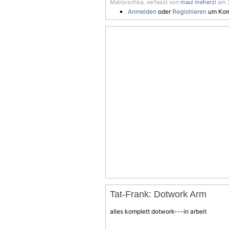
Matrjoschka, verfasst von
maui meherzi
am 2
Anmelden
oder
Registrieren
um Kom
Tat-Frank: Dotwork Arm
alles komplett dotwork---in arbeit