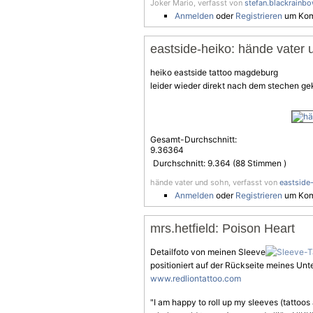
Joker Mario, verfasst von
stefan.blackrainb
Anmelden
oder
Registrieren
um Kom
eastside-heiko: hände vater
heiko eastside tattoo magdeburg
leider wieder direkt nach dem stechen gek
Gesamt-Durchschnitt:
9.36364
Durchschnitt:
9.364
(
88
Stimmen )
hände vater und sohn, verfasst von
eastside
Anmelden
oder
Registrieren
um Kom
mrs.hetfield: Poison Heart
Detailfoto von meinen Sleeve
positioniert auf der Rückseite meines Unt
www.redliontattoo.com
"I am happy to roll up my sleeves (tattoos 