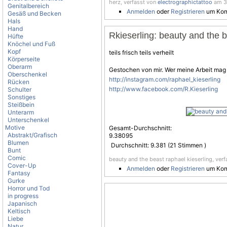
herz, verfasst von
electrographictattoo
am 3.
Genitalbereich
Anmelden
oder
Registrieren
um Kom
Gesäß und Becken
Hals
Hand
Rkieserling: beauty and the b
Hüfte
Knöchel und Fuß
Kopf
teils frisch teils verheilt
Körperseite
Oberarm
Gestochen von mir. Wer meine Arbeit mag 
Oberschenkel
http://instagram.com/raphael_kieserling
Rücken
http://www.facebook.com/R.Kieserling
Schulter
Sonstiges
Steißbein
Unterarm
Unterschenkel
Motive
Gesamt-Durchschnitt:
Abstrakt/Grafisch
9.38095
Blumen
Durchschnitt:
9.381
(
21
Stimmen )
Bunt
Comic
beauty and the beast raphael kieserling, ver
Cover-Up
Anmelden
oder
Registrieren
um Kom
Fantasy
Gurke
Horror und Tod
in progress
Japanisch
Keltisch
Liebe
Natur