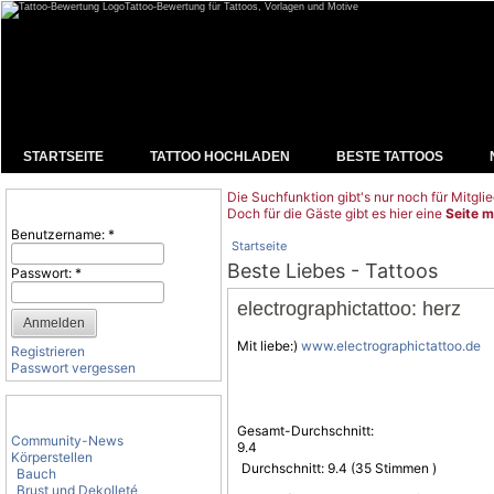
Tattoo-Bewertung für Tattoos, Vorlagen und Motive
STARTSEITE
TATTOO HOCHLADEN
BESTE TATTOOS
Die Suchfunktion gibt's nur noch für Mitglie
Benutzeranmeldung
Doch für die Gäste gibt es hier eine
Seite m
Benutzername:
*
Startseite
Beste Liebes - Tattoos
Passwort:
*
electrographictattoo: herz
Mit liebe:)
www.electrographictattoo.de
Registrieren
Passwort vergessen
Tattoo-Kategorien
Gesamt-Durchschnitt:
Community-News
9.4
Körperstellen
Durchschnitt:
9.4
(
35
Stimmen )
Bauch
Brust und Dekolleté