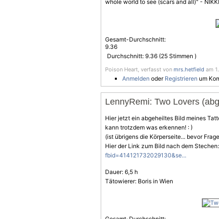
whole world to see (scars and all)" - NIKK
Gesamt-Durchschnitt:
9.36
Durchschnitt:
9.36
(
25
Stimmen )
Poison Heart, verfasst von
mrs.hetfield
am 1.
Anmelden
oder
Registrieren
um Kom
LennyRemi: Two Lovers (abge
Hier jetzt ein abgeheiltes Bild meines Tatt
kann trotzdem was erkennen! : )
(ist übrigens die Körperseite... bevor Fr
Hier der Link zum Bild nach dem Stechen
fbid=414121732029130&se...
Dauer: 6,5 h
Tätowierer: Boris in Wien
Gesamt-Durchschnitt: