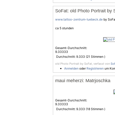
SoFat: old Photo Portrait by
www.tattoo-zentrum-luebeck.de
by SoFa
ca 5 stunden
Gesamt-Durchschnitt:
9.33333
Durchschnitt:
9.333
(
21
Stimmen )
old Photo Portrait by SoFat, verfasst von
So
Anmelden
oder
Registrieren
um Kom
maui meherzi: Matrjoschka
Gesamt-Durchschnitt:
9.33333
Durchschnitt:
9.333
(
18
Stimmen )