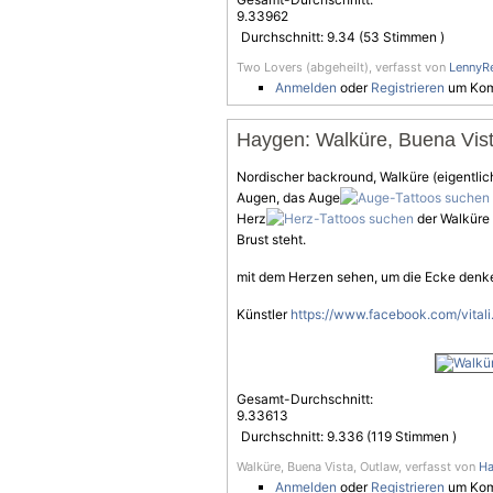
9.33962
Durchschnitt:
9.34
(
53
Stimmen )
Two Lovers (abgeheilt), verfasst von
LennyR
Anmelden
oder
Registrieren
um Kom
Haygen: Walküre, Buena Vist
Nordischer backround, Walküre (eigentlic
Augen, das Auge
Herz
der Walküre 
Brust steht.
mit dem Herzen sehen, um die Ecke denk
Künstler
https://www.facebook.com/vitali
Gesamt-Durchschnitt:
9.33613
Durchschnitt:
9.336
(
119
Stimmen )
Walküre, Buena Vista, Outlaw, verfasst von
Ha
Anmelden
oder
Registrieren
um Kom