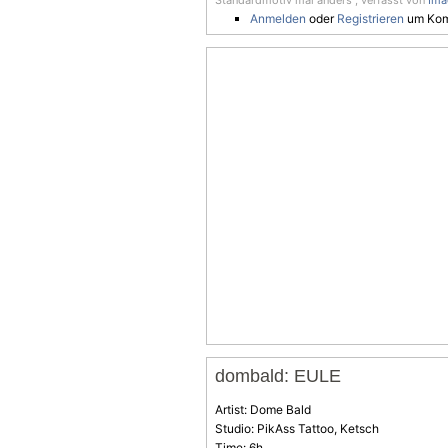
Standardmotiv mal anders , verfasst von
Ima
Anmelden
oder
Registrieren
um Kom
dombald: EULE
Artist: Dome Bald
Studio: PikAss Tattoo, Ketsch
Time: 6h