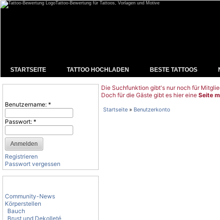
Tattoo-Bewertung für Tattoos, Vorlagen und Motive
STARTSEITE
TATTOO HOCHLADEN
BESTE TATTOOS
Die Suchfunktion gibt's nur noch für Mitglie
Benutzeranmeldung
Doch für die Gäste gibt es hier eine
Seite m
Benutzername:
*
Startseite
»
Benutzerkonto
Passwort:
*
Registrieren
Passwort vergessen
Tattoo-Kategorien
Community-News
Körperstellen
Bauch
Brust und Dekolleté