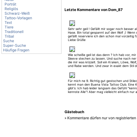
Porträt
Religiös
Letzte Kommentare von Dom_87
Schwarz-Weiß
Tattoo-Vorlagen
Text
Tiere
Sehr sehr geil ! Gefällt mir sogar noch besser a
Traditionell
Hase. Bin total gespannt auf den Wolf ;) Wenn 
Tribal
gefällt reserviere ich den schon mal vorzeitig f
Liebe Grüße
Suche
Super-Suche
Häufige Fragen
Wie scheiße geil ist das denn ? Ich hab vor, mir
Sleeve stechen zu lassen. Und suche nach ner
die mir was krizzelt. Soll ein Kraken, Löwe, Wolf
und Rabe werden. Und zwar in exakt dem Stil d
Hasen. Also wenn dir mal langweilig ist, denkst
vielleicht einfach mal an die 5 Tierchen ;) Grea
Für mich ne 9. Richtig gut gestochen und Stile
kennt man den Buena Vista Tattoo Club. Eine Kr
gibt's: Ich hab leider langsam das Gefühl "kenns
kennste Alle"! Aber mag vielleicht einfach nur
Rot/Schwarz liegen ! ;)
Gästebuch
» Kommentare dürfen nur von registrierte