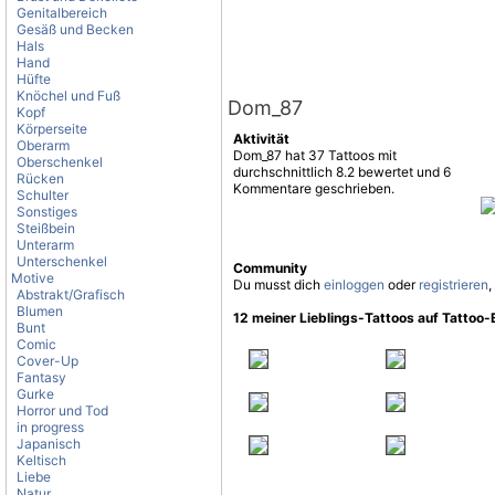
Genitalbereich
Gesäß und Becken
Hals
Hand
Hüfte
Knöchel und Fuß
Dom_87
Kopf
Körperseite
Aktivität
Oberarm
Dom_87 hat 37 Tattoos mit
Oberschenkel
durchschnittlich 8.2 bewertet und 6
Rücken
Kommentare geschrieben.
Schulter
Sonstiges
Steißbein
Unterarm
Unterschenkel
Community
Motive
Du musst dich
einloggen
oder
registrieren
,
Abstrakt/Grafisch
Blumen
12 meiner Lieblings-Tattoos auf Tattoo
Bunt
Comic
Cover-Up
Fantasy
Gurke
Horror und Tod
in progress
Japanisch
Keltisch
Liebe
Natur