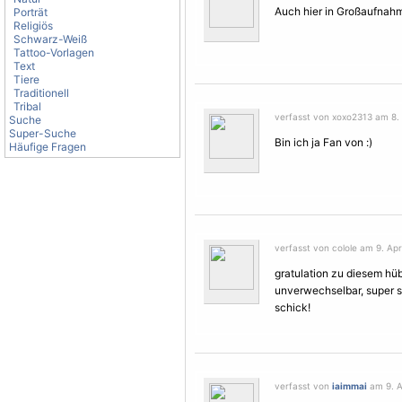
Auch hier in Großaufnah
Porträt
Religiös
Schwarz-Weiß
Tattoo-Vorlagen
Text
Tiere
Traditionell
Tribal
verfasst von xoxo2313 am 8. A
Suche
Super-Suche
Bin ich ja Fan von :)
Häufige Fragen
verfasst von colole am 9. Apri
gratulation zu diesem hü
unverwechselbar, super sau
schick!
verfasst von
iaimmai
am 9. Ap