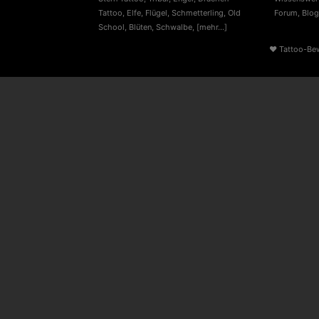
Tattoo
,
Elfe
,
Flügel
,
Schmetterling
,
Old
Forum
,
Blog
School
,
Blüten
,
Schwalbe
,
[mehr...]
♥
Tattoo-Be