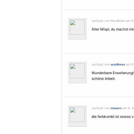
verfasst von NicoRobin am 9. 
Alter Mispi, du machst mi
verfasst von
waldhexe
am 9. 
Wunderbare Erweiterung! I
schöne Arbeit.
verfasst von
maaarv
am 9. Ap
die farbkombi ist sowas 