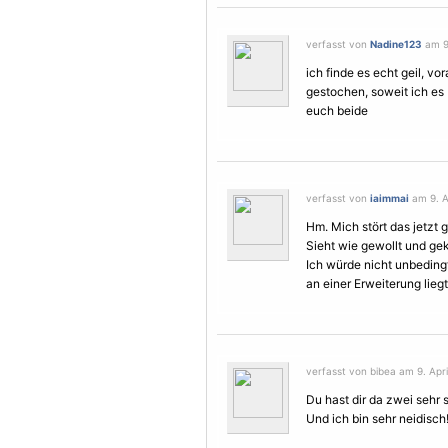
verfasst von
Nadine123
am 9.
ich finde es echt geil, vo
gestochen, soweit ich es 
euch beide
verfasst von
iaimmai
am 9. Ap
Hm. Mich stört das jetzt g
Sieht wie gewollt und gek
Ich würde nicht unbedingt
an einer Erweiterung liegt
verfasst von bibea am 9. Apri
Du hast dir da zwei sehr 
Und ich bin sehr neidisch!