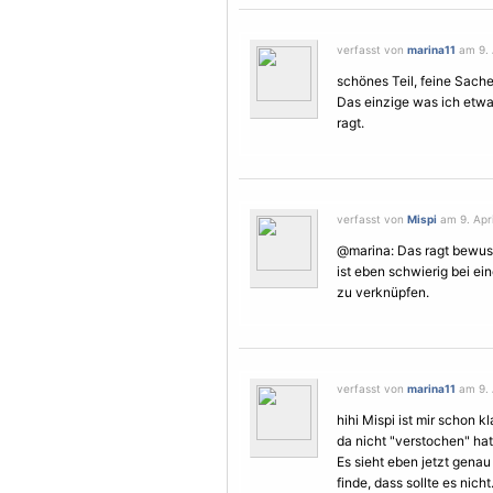
verfasst von
marina11
am 9. A
schönes Teil, feine Sache
Das einzige was ich etwas
ragt.
verfasst von
Mispi
am 9. Apri
@marina: Das ragt bewuss
ist eben schwierig bei e
zu verknüpfen.
verfasst von
marina11
am 9. A
hihi Mispi ist mir schon k
da nicht "verstochen" hat
Es sieht eben jetzt genau
finde, dass sollte es nic