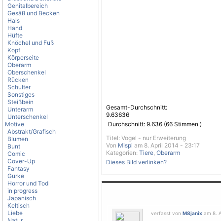
Genitalbereich
Gesäß und Becken
Hals
Hand
Hüfte
Knöchel und Fuß
Kopf
Körperseite
Oberarm
Oberschenkel
Rücken
Schulter
Sonstiges
Steißbein
Gesamt-Durchschnitt:
Unterarm
9.63636
Unterschenkel
Motive
Durchschnitt:
9.636
(
66
Stimmen )
Abstrakt/Grafisch
Titel: Vogel - nur Erweiterung
Blumen
Von
Mispi
am 8. April 2014 - 23:17
Bunt
Kategorien:
Tiere
,
Oberarm
Comic
Cover-Up
Dieses Bild verlinken?
Fantasy
Gurke
Horror und Tod
in progress
Japanisch
Keltisch
Liebe
verfasst von
M8janix
am 8. A
Natur