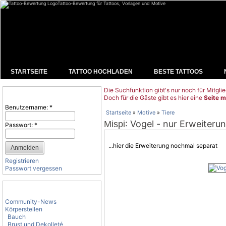
Tattoo-Bewertung für Tattoos, Vorlagen und Motive
STARTSEITE
TATTOO HOCHLADEN
BESTE TATTOOS
Die Suchfunktion gibt's nur noch für Mitglie
Benutzeranmeldung
Doch für die Gäste gibt es hier eine
Seite m
Benutzername:
*
Startseite
»
Motive
»
Tiere
: Vogel - nur Erweiteru
Mispi
Passwort:
*
...hier die Erweiterung nochmal separat
Registrieren
Passwort vergessen
Tattoo-Kategorien
Community-News
Körperstellen
Bauch
Brust und Dekolleté