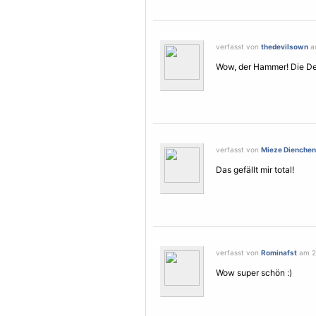
verfasst von
thedevilsown
am
Wow, der Hammer! Die Det
verfasst von
Mieze Dienchen
Das gefällt mir total!
verfasst von
Rominafst
am 20
Wow super schön :)