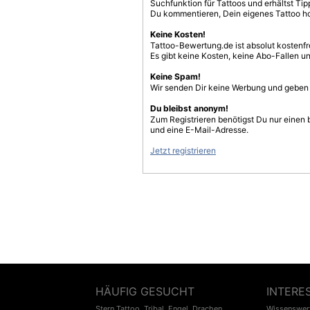
Suchfunktion für Tattoos und erhältst T
Du kommentieren, Dein eigenes Tattoo h
Keine Kosten!
Tattoo-Bewertung.de ist absolut kostenf
Es gibt keine Kosten, keine Abo-Fallen u
Keine Spam!
Wir senden Dir keine Werbung und geben D
Du bleibst anonym!
Zum Registrieren benötigst Du nur einen
und eine E-Mail-Adresse.
Jetzt registrieren
HÄUFIG GESUCHT
INTERE
Stern Tattoo
,
Tribal
,
Engel
,
Drachen
Wissenswert