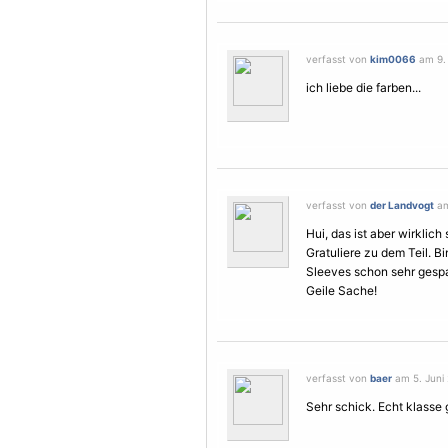
verfasst von
kim0066
am 9. 
ich liebe die farben...
verfasst von
der Landvogt
am
Hui, das ist aber wirklic
Gratuliere zu dem Teil. B
Sleeves schon sehr gespa
Geile Sache!
verfasst von
baer
am 5. Juni 
Sehr schick. Echt klasse 