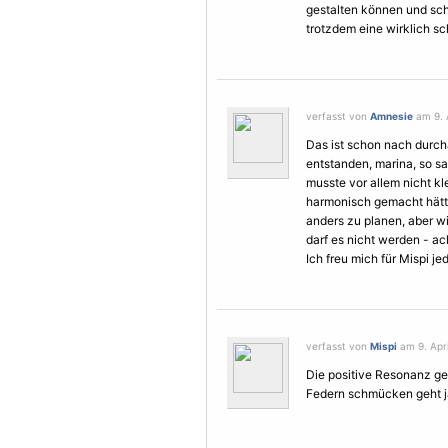
gestalten können und scho
trotzdem eine wirklich sc
verfasst von
Amnesie
am 9. A
Das ist schon nach durch
entstanden, marina, so s
musste vor allem nicht k
harmonisch gemacht hätt
anders zu planen, aber w
darf es nicht werden - ac
Ich freu mich für Mispi j
verfasst von
Mispi
am 9. Apri
Die positive Resonanz ge
Federn schmücken geht ja