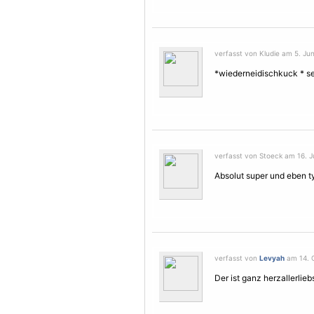
verfasst von Kludie am 5. Jun
*wiederneidischkuck * se
verfasst von Stoeck am 16. Ju
Absolut super und eben t
verfasst von
Levyah
am 14. O
Der ist ganz herzallerliebs