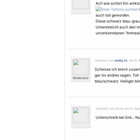
Ach wie schön! Ein wirk
i
auch toll geworden.
Diese schwarz blau-grau 
Unterstreicht auch den mi
unverkennbaren "Amnesie-
verfasst von
emily.st.
am 9. Ap
Scheisse ich brech zusamm
gar nix andres sagen. Toll
Moderator
blau/schwarz. Heiliger b
verfasst von Eiche am 9. Apri
Unterschreib bei Emi... N