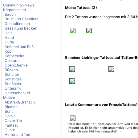
Community-News
Meine Tattoos (2)
Körperstellen
Bauch
Die 2 Tattoos wurden insgesamt mit 3,64 
Brust und Dekolleté
Genitalbereich
Gesäß und Becken
Hals
Hand
Hüfte
Knöchel und Fuß
Kopf
Körperseite
5 meiner Lieblings-Tattoos auf Tattoo-
Oberarm
Oberschenkel
Rücken
Schulter
Sonstiges
Steißbein
Unterarm
Unterschenkel
Motive
Abstrakt/Grafisch
Letzte Kommentare von FranzisTattoos1
Blumen
Bunt
Comic
Cover-Up
Nein das bedeutet, dass das der Arm von mei
Fantasy
Freund ist. Er ist hier nicht angemeldet und de
Gurke
habe ich sein Bild hier reingestellt :)
Horror und Tod