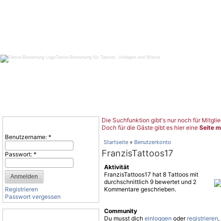
Tattoo-Bewertung für Tattoos, Vorlagen und Motive
Die Suchfunktion gibt's nur noch für Mitglie
Benutzeranmeldung
Doch für die Gäste gibt es hier eine
Seite m
Benutzername:
*
Startseite
»
Benutzerkonto
FranzisTattoos17
Passwort:
*
Aktivität
FranzisTattoos17 hat 8 Tattoos mit
durchschnittlich 9 bewertet und 2
Registrieren
Kommentare geschrieben.
Passwort vergessen
Community
Tattoo-Kategorien
Du musst dich
einloggen
oder
registrieren
,