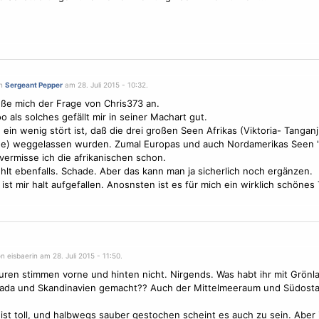
on
Sergeant Pepper
am 28. Juli 2015 - 10:32.
eße mich der Frage von Chris373 an.
o als solches gefällt mir in seiner Machart gut.
ein wenig stört ist, daß die drei großen Seen Afrikas (Viktoria- Tanganj
e) weggelassen wurden. Zumal Europas und auch Nordamerikas Seen "
vermisse ich die afrikanischen schon.
hlt ebenfalls. Schade. Aber das kann man ja sicherlich noch ergänzen.
s ist mir halt aufgefallen. Anosnsten ist es für mich ein wirklich schönes 
n eisbaerin am 28. Juli 2015 - 11:50.
uren stimmen vorne und hinten nicht. Nirgends. Was habt ihr mit Grönl
ada und Skandinavien gemacht?? Auch der Mittelmeeraum und Südostas
 ist toll, und halbwegs sauber gestochen scheint es auch zu sein. Aber 