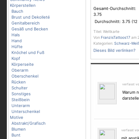
Körperstellen
Gesamt-Durchschnitt:
Bauch
3.75
Brust und Dekolleté
Durchschnitt:
3.75
(
12
Genitalbereich
Gesäß und Becken
Titel: Weltkarte
Hals
Von
FranzisTattoos17
am 2
Hand
Kategorien:
Schwarz-Wei
Hüfte
Dieses Bild verlinken?
Knöchel und Fuß
Kopf
Körperseite
Oberarm
Oberschenkel
Rücken
verfasst v
Schulter
Warum nu
Sonstiges
darstell
Steißbein
Unterarm
Unterschenkel
Motive
Abstrakt/Grafisch
Blumen
verfasst v
Bunt
mit anstä