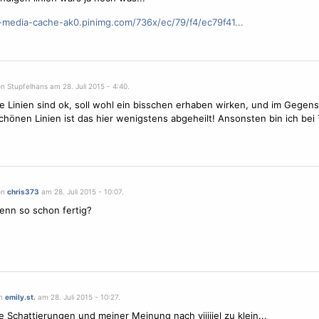
s-media-cache-ak0.pinimg.com/736x/ec/79/f4/ec79f41...
n Stupfelhans am 28. Juli 2015 - 4:40.
e Linien sind ok, soll wohl ein bisschen erhaben wirken, und im Gegen
chönen Linien ist das hier wenigstens abgeheilt! Ansonsten bin ich bei 
on
chris373
am 28. Juli 2015 - 10:07.
denn so schon fertig?
on
emily.st.
am 28. Juli 2015 - 10:27.
 Schattierungen und meiner Meinung nach viiiiiel zu klein...