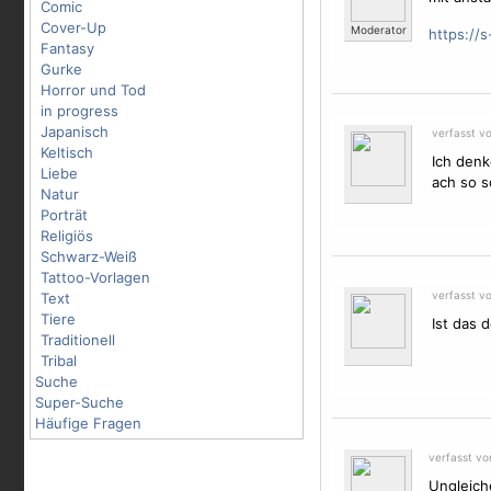
Comic
Cover-Up
Moderator
https://
Fantasy
Gurke
Horror und Tod
in progress
Japanisch
verfasst vo
Keltisch
Ich denk
Liebe
ach so s
Natur
Porträt
Religiös
Schwarz-Weiß
Tattoo-Vorlagen
verfasst v
Text
Tiere
Ist das 
Traditionell
Tribal
Suche
Super-Suche
Häufige Fragen
verfasst v
Ungleiche