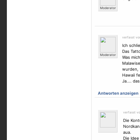
Moderator
verfasst v
Ich schli
Das Tatto
Moderator
Was mich 
Malawise
wurden, 
Hawaii fe
Ja.... da
Antworten anzeigen
verfasst vo
Die Kont
Nordkan
aua.
Die Idee