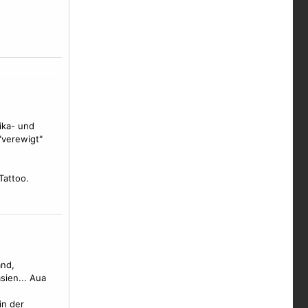
ika- und
verewigt"
Tattoo.
and,
ien... Aua
in der