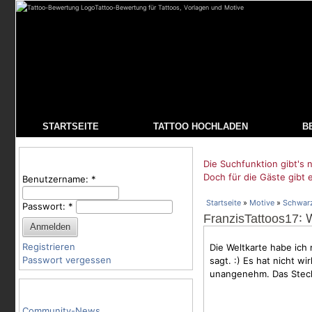
Tattoo-Bewertung für Tattoos, Vorlagen und Motive
STARTSEITE
TATTOO HOCHLADEN
B
Benutzeranmeldung
Die Suchfunktion gibt's n
Doch für die Gäste gibt 
Benutzername:
*
Startseite
»
Motive
»
Schwar
Passwort:
*
: 
FranzisTattoos17
Registrieren
Die Weltkarte habe ich 
Passwort vergessen
sagt. :) Es hat nicht w
unangenehm. Das Stech
Tattoo-Kategorien
Community-News