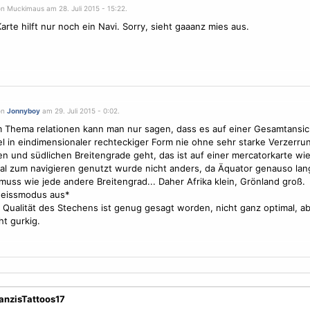
on Muckimaus am 28. Juli 2015 - 15:22.
Karte hilft nur noch ein Navi. Sorry, sieht gaaanz mies aus.
on
Jonnyboy
am 29. Juli 2015 - 0:02.
 Thema relationen kann man nur sagen, dass es auf einer Gesamtansic
l in eindimensionaler rechteckiger Form nie ohne sehr starke Verzerru
en und südlichen Breitengrade geht, das ist auf einer mercatorkarte wie 
al zum navigieren genutzt wurde nicht anders, da Äquator genauso lang
uss wie jede andere Breitengrad... Daher Afrika klein, Grönland groß.
heissmodus aus*
 Qualität des Stechens ist genug gesagt worden, nicht ganz optimal, ab
ht gurkig.
ranzisTattoos17