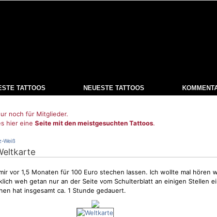
ESTE TATTOOS
NEUESTE TATTOOS
KOMMENT
ur noch für Mitglieder.
es hier eine
Seite mit den meistgesuchten Tattoos
.
z-Weiß
Weltkarte
mir vor 1,5 Monaten für 100 Euro stechen lassen. Ich wollte mal hören 
irklich weh getan nur an der Seite vom Schulterblatt an einigen Stellen e
en hat insgesamt ca. 1 Stunde gedauert.