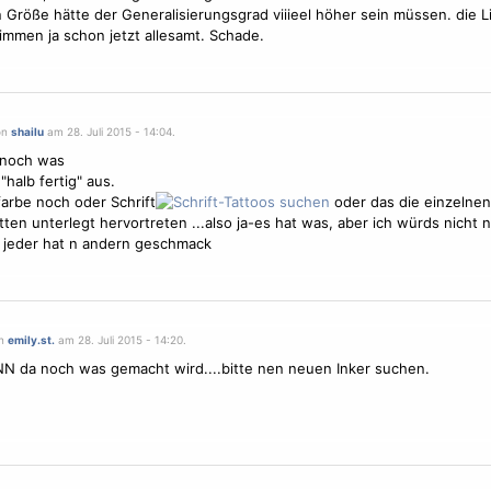
 Größe hätte der Generalisierungsgrad viiieel höher sein müssen. die L
mmen ja schon jetzt allesamt. Schade.
on
shailu
am 28. Juli 2015 - 14:04.
 noch was
"halb fertig" aus.
 farbe noch oder Schrift
oder das die einzelnen
tten unterlegt hervortreten ...also ja-es hat was, aber ich würds nicht n
 jeder hat n andern geschmack
on
emily.st.
am 28. Juli 2015 - 14:20.
N da noch was gemacht wird....bitte nen neuen Inker suchen.