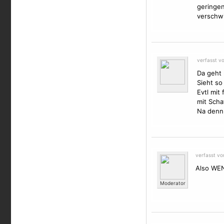
geringen
verschwi
verfasst v
Da geht
Sieht so 
Evtl mit
mit Scha
Na denn
verfasst v
Also WEN
Moderator