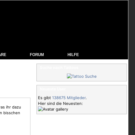
ARE
FORUM
HILFE
Suche nach Tattoos
Neueste User
Es gibt
138675 Mitglieder
.
Hier sind die Neuesten:
was ihr dazu
in bisschen