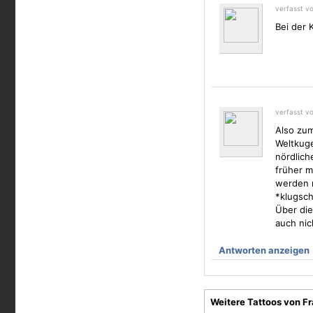
verfasst v
Bei der 
verfasst v
Also zum
Weltkuge
nördlich
früher m
werden m
*klugsc
Über die
auch nic
Antworten anzeigen
Weitere Tattoos von F