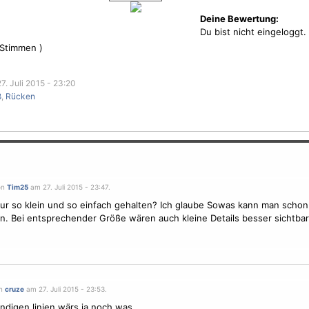
Deine Bewertung:
Du bist nicht eingeloggt.
Stimmen )
7. Juli 2015 - 23:20
ß
,
Rücken
on
Tim25
am 27. Juli 2015 - 23:47.
r so klein und so einfach gehalten? Ich glaube Sowas kann man schon
en. Bei entsprechender Größe wären auch kleine Details besser sichtbar
on
cruze
am 27. Juli 2015 - 23:53.
ndigen linien wärs ja noch was...