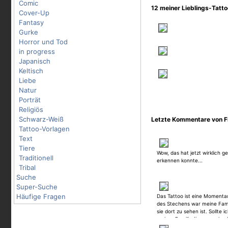
Comic
12 meiner Lieblings-Tatt
Cover-Up
Fantasy
Gurke
Horror und Tod
in progress
Japanisch
Keltisch
Liebe
Natur
Porträt
Religiös
Schwarz-Weiß
Letzte Kommentare von Fro
Tattoo-Vorlagen
Text
Tiere
Wow, das hat jetzt wirklich g
Traditionell
erkennen konnte...
Tribal
Suche
Super-Suche
Häufige Fragen
Das Tattoo ist eine Moment
des Stechens war meine Famil
sie dort zu sehen ist. Sollte
meiner Familie (in memoriam
wollen/müssen, dann werde i