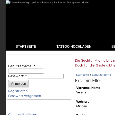
Tattoo-Bewertung für Tattoos, Vorlagen und Motive
STARTSEITE
TATTOO HOCHLADEN
B
Benutzeranmeldung
Die Suchfunktion gibt's n
Doch für die Gäste gibt 
Benutzername:
*
Startseite
»
Benutzerkonto
Passwort:
*
Frollein Elle
Vorname, Name
Registrieren
Verena
Passwort vergessen
Wohnort
Tattoo-Kategorien
Minden
Community-News