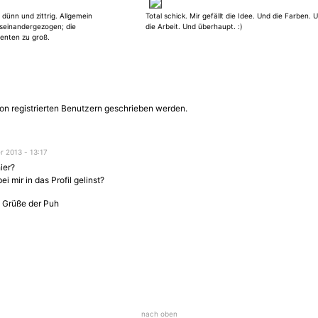
, die ausgefüllt werden
u dünn und zittrig. Allgemein
Total schick. Mir gefällt die Idee. Und die Farben. 
 dann doch irgendwie ein
useinandergezogen; die
die Arbeit. Und überhaupt. :)
 meine "gute Seite". :-)
enten zu groß.
on registrierten Benutzern geschrieben werden.
 2013 - 13:17
ier?
i mir in das Profil gelinst?
be Grüße der Puh
nach oben