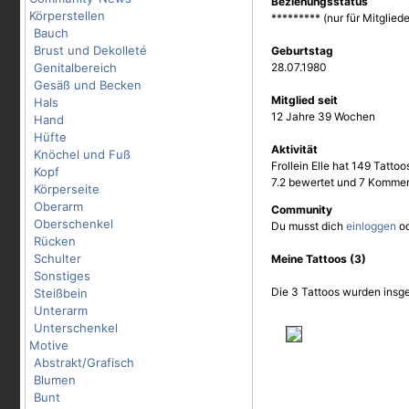
Beziehungsstatus
Körperstellen
********* (nur für Mitgliede
Bauch
Brust und Dekolleté
Geburtstag
Genitalbereich
28.07.1980
Gesäß und Becken
Mitglied seit
Hals
12 Jahre 39 Wochen
Hand
Hüfte
Aktivität
Knöchel und Fuß
Frollein Elle hat 149 Tattoo
Kopf
7.2 bewertet und 7 Kommen
Körperseite
Oberarm
Community
Oberschenkel
Du musst dich
einloggen
o
Rücken
Schulter
Meine Tattoos (3)
Sonstiges
Die 3 Tattoos wurden insge
Steißbein
Unterarm
Unterschenkel
Motive
Abstrakt/Grafisch
Blumen
Bunt