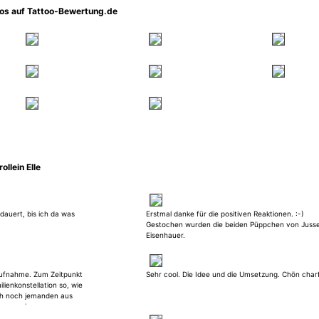
oos auf Tattoo-Bewertung.de
llein Elle
edauert, bis ich da was
Erstmal danke für die positiven Reaktionen. :-)
Gestochen wurden die beiden Püppchen von Jusse
Eisenhauer.
aufnahme. Zum Zeitpunkt
Sehr cool. Die Idee und die Umsetzung. Chön charf.
ienkonstellation so, wie
 ich noch jemanden aus
) verewigen
ch es auf eine andere Art