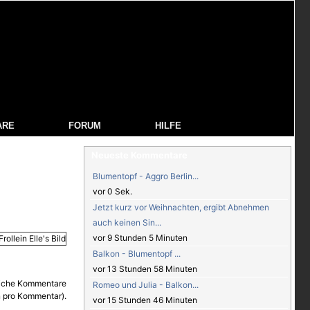
ARE
FORUM
HILFE
Neueste Kommentare
Blumentopf - Aggro Berlin...
vor 0 Sek.
Jetzt kurz vor Weihnachten, ergibt Abnehmen
auch keinen Sin...
vor 9 Stunden 5 Minuten
Balkon - Blumentopf ...
vor 13 Stunden 58 Minuten
Romeo und Julia - Balkon...
vor 15 Stunden 46 Minuten