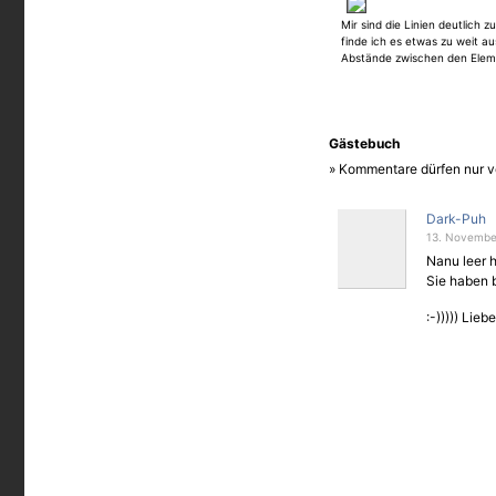
und Weise tun. "Ausmalbilder"
Mir sind die Linien deutlich z
wenn jemand stirbt, sind mir
finde ich es etwas zu weit a
klein bisschen zu makaber für
Abstände zwischen den Elem
Gästebuch
» Kommentare dürfen nur v
Dark-Puh
13. November
Nanu leer h
Sie haben be
:-))))) Lie