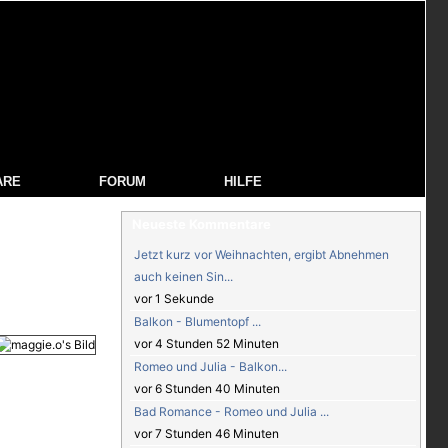
ARE
FORUM
HILFE
Neueste Kommentare
Jetzt kurz vor Weihnachten, ergibt Abnehmen
auch keinen Sin...
vor 1 Sekunde
Balkon - Blumentopf ...
vor 4 Stunden 52 Minuten
Romeo und Julia - Balkon...
vor 6 Stunden 40 Minuten
Bad Romance - Romeo und Julia ...
vor 7 Stunden 46 Minuten