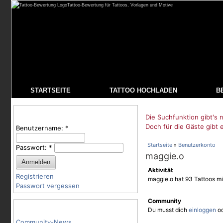
Tattoo-Bewertung für Tattoos, Vorlagen und Motive
STARTSEITE
TATTOO HOCHLADEN
B
Benutzeranmeldung
Die Suchfunktion gibt's n
Doch für die Gäste gibt 
Benutzername:
*
Startseite
»
Benutzerkonto
Passwort:
*
maggie.o
Aktivität
Registrieren
maggie.o hat 93 Tattoos mi
Passwort vergessen
Community
Tattoo-Kategorien
Du musst dich
einloggen
o
Community-News