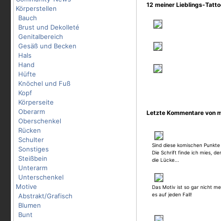
12 meiner Lieblings-Tatt
Körperstellen
Bauch
Brust und Dekolleté
Genitalbereich
Gesäß und Becken
Hals
Hand
Hüfte
Knöchel und Fuß
Kopf
Körperseite
Oberarm
Letzte Kommentare von 
Oberschenkel
Rücken
Schulter
Sind diese komischen Punkte
Sonstiges
Die Schrift finde ich mies, d
Steißbein
die Lücke...
Unterarm
Unterschenkel
Motive
Das Motiv ist so gar nicht me
es auf jeden Fall!
Abstrakt/Grafisch
Blumen
Bunt