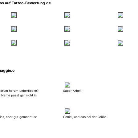
oos auf Tattoo-Bewertung.de
maggie.o
 drum herum Leberflecke?!
Super Arbeit!
er Name passt gar nicht in
ins, aber gut gemacht ist
Genial, und das bei der Größe!