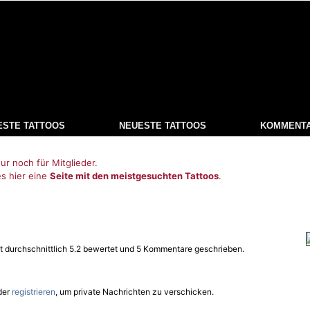
ESTE TATTOOS
NEUESTE TATTOOS
KOMMENT
ur noch für Mitglieder.
es hier eine
Seite mit den meistgesuchten Tattoos
.
t durchschnittlich 5.2 bewertet und 5 Kommentare geschrieben.
der
registrieren
, um private Nachrichten zu verschicken.