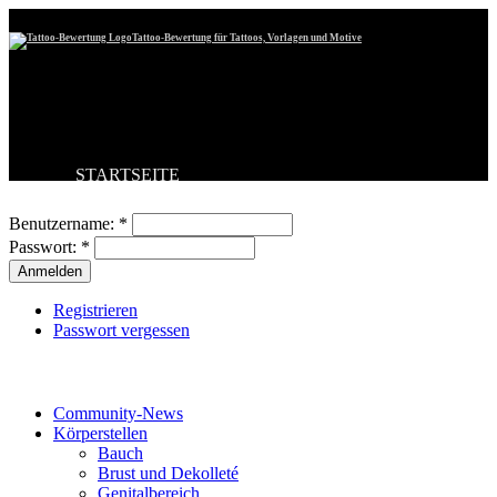
Tattoo-Bewertung für Tattoos, Vorlagen und Motive
STARTSEITE
Benutzeranmeldung
TATTOO HOCHLADEN
BESTE TATTOOS
Benutzername:
*
NEUESTE TATTOOS
Passwort:
*
KOMMENTARE
FORUM
HILFE
Registrieren
Passwort vergessen
Tattoo-Kategorien
Community-News
Körperstellen
Bauch
Brust und Dekolleté
Genitalbereich