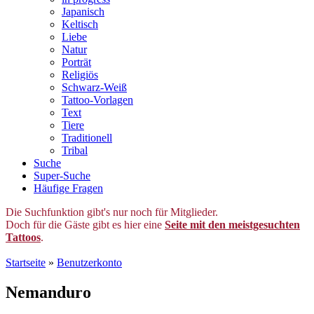
Japanisch
Keltisch
Liebe
Natur
Porträt
Religiös
Schwarz-Weiß
Tattoo-Vorlagen
Text
Tiere
Traditionell
Tribal
Suche
Super-Suche
Häufige Fragen
Die Suchfunktion gibt's nur noch für Mitglieder.
Doch für die Gäste gibt es hier eine
Seite mit den meistgesuchten
Tattoos
.
Startseite
»
Benutzerkonto
Nemanduro