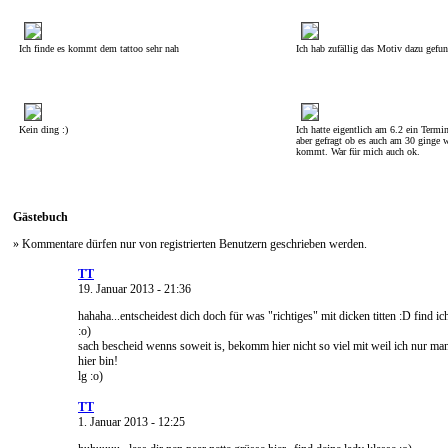
Ich finde es kommt dem tattoo sehr nah
Ich hab zufällig das Motiv dazu gefu
Kein ding :)
Ich hatte eigentlich am 6.2 ein Termi
aber gefragt ob es auch am 30 ginge 
kommt. War für mich auch ok.
Gästebuch
» Kommentare dürfen nur von registrierten Benutzern geschrieben werden.
TT
19. Januar 2013 - 21:36
hahaha...entscheidest dich doch für was "richtiges" mit dicken titten :D find i
:o)
sach bescheid wenns soweit is, bekomm hier nicht so viel mit weil ich nur m
hier bin!
lg :o)
TT
1. Januar 2013 - 12:25