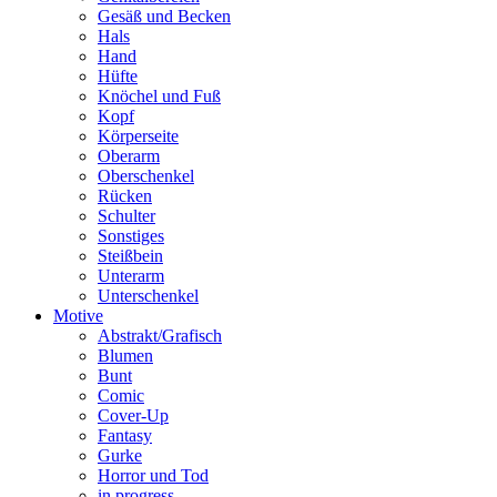
Gesäß und Becken
Hals
Hand
Hüfte
Knöchel und Fuß
Kopf
Körperseite
Oberarm
Oberschenkel
Rücken
Schulter
Sonstiges
Steißbein
Unterarm
Unterschenkel
Motive
Abstrakt/Grafisch
Blumen
Bunt
Comic
Cover-Up
Fantasy
Gurke
Horror und Tod
in progress