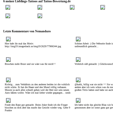
6 meiner Lieblings-Tattoos auf Tattoo-Bewertung.de
Letzte Kommentare von Nemanduro
Hier habt ihr mal das Motiv.
Schöne Arbeit :) Die Webseite finde 
http://img19.imageshack.us/img19/2629/77906344.jpg
unfreundlich gemacht...
Bisschen mehr Brust und sie wäre was für mich^^
Wirklich süß gemacht :) Glückwunsch
Richtig... zum Verhältnis zu den anderen beiden ist die wirklich
@kathi, billig war sie nicht ^^ Sie w
nicht schön. Er hat die Haare und den Mund völlig verhauen.
andere aber ich weis schon was du mei
Musste ja auch alles schnell gehen weil der Herr mit sein neuen
großen Tittis haben und habe sie au
Auto fahren wollte. Wäre ich mal lieber wieder gegangen... seufz
Finde den Bane gut gemacht. Beim Joker finde ich die Finger
Ich hätte nicht das gleiche Blau wie
bisschen zu dick aber das macht das Gesicht wieder weg. Gebe 9
genommen aber ist sonst ganz gut ge
Punkte