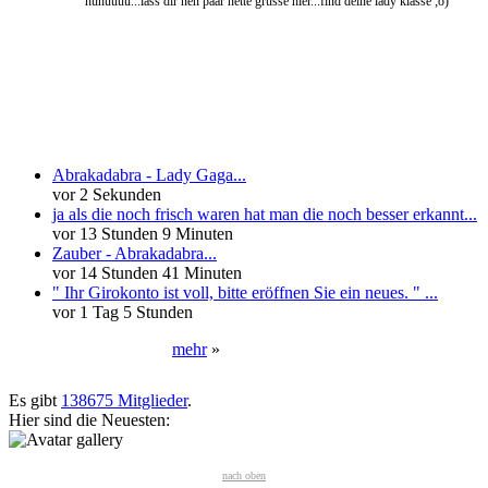
huhuuuu...lass dir nen paar nette grüsse hier...find deine lady klasse ;o)
Neueste Kommentare
Abrakadabra - Lady Gaga...
vor 2 Sekunden
ja als die noch frisch waren hat man die noch besser erkannt...
vor 13 Stunden 9 Minuten
Zauber - Abrakadabra...
vor 14 Stunden 41 Minuten
" Ihr Girokonto ist voll, bitte eröffnen Sie ein neues. " ...
vor 1 Tag 5 Stunden
mehr
»
Neueste User
Es gibt
138675 Mitglieder
.
Hier sind die Neuesten:
nach oben