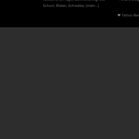
School
,
Blüten
,
Schwalbe
,
[mehr...]
♥
Tattoo-Be