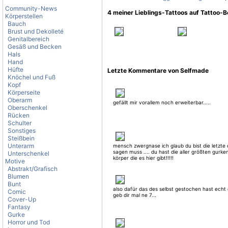
Community-News
4 meiner Lieblings-Tattoos auf Tattoo-
Körperstellen
Bauch
Brust und Dekolleté
Genitalbereich
Gesäß und Becken
Hals
Hand
Hüfte
Letzte Kommentare von Selfmade
Knöchel und Fuß
Kopf
Körperseite
Oberarm
gefällt mir vorallem noch erweiterbar.....
Oberschenkel
Rücken
Schulter
Sonstiges
Steißbein
Unterarm
mensch zwergnase ich glaub du bist die letzte
sagen muss .... du hast die aller größten gurk
Unterschenkel
körper die es hier gibt!!!!!
Motive
Abstrakt/Grafisch
Blumen
Bunt
also dafür das des selbst gestochen hast echt 
Comic
geb dir mal ne 7...
Cover-Up
Fantasy
Gurke
Horror und Tod