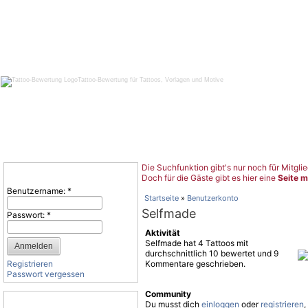
Tattoo-Bewertung für Tattoos, Vorlagen und Motive
Die Suchfunktion gibt's nur noch für Mitglie
Benutzeranmeldung
Doch für die Gäste gibt es hier eine
Seite m
Benutzername:
*
Startseite
»
Benutzerkonto
Selfmade
Passwort:
*
Aktivität
Selfmade hat 4 Tattoos mit
durchschnittlich 10 bewertet und 9
Registrieren
Kommentare geschrieben.
Passwort vergessen
Community
Tattoo-Kategorien
Du musst dich
einloggen
oder
registrieren
,