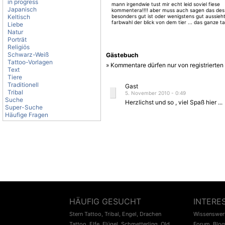
in progress
mann irgendwie tust mir echt leid soviel fiese
Japanisch
kommentera!!!! aber muss auch sagen das des
Keltisch
besonders gut ist oder wenigstens gut aussieht..
farbwahl der blick von dem tier ... das ganze t
Liebe
überall fehler tut mir echt leid....und warum wil
Natur
denn unbedingt können gibt doch genügend in
Porträt
willste kohle machen?
Religiös
Schwarz-Weiß
Gästebuch
Tattoo-Vorlagen
» Kommentare dürfen nur von registrierte
Text
Tiere
Traditionell
Gast
Tribal
5. November 2010 - 0:49
Suche
Herzlichst und so , viel Spaß hier ...
Super-Suche
Häufige Fragen
HÄUFIG GESUCHT
INTERE
Stern Tattoo
,
Tribal
,
Engel
,
Drachen
Wissenswert
Tattoo
,
Elfe
,
Flügel
,
Schmetterling
,
Old
Forum
,
Blog