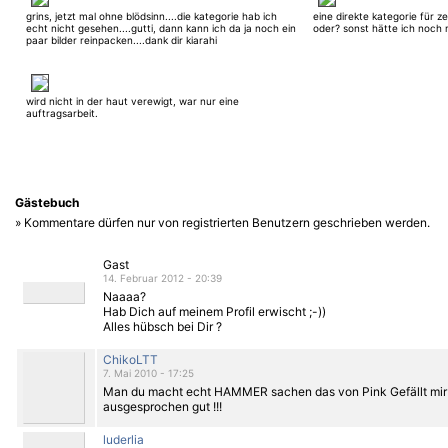
bekommen.
grins, jetzt mal ohne blödsinn....die kategorie hab ich
eine direkte kategorie für z
echt nicht gesehen....gutti, dann kann ich da ja noch ein
oder? sonst hätte ich noch m
paar bilder reinpacken....dank dir kiarahi
wird nicht in der haut verewigt, war nur eine
auftragsarbeit.
Gästebuch
» Kommentare dürfen nur von registrierten Benutzern geschrieben werden.
Gast
14. Februar 2012 - 20:39
Naaaa?
Hab Dich auf meinem Profil erwischt ;-))
Alles hübsch bei Dir ?
ChikoLTT
7. Mai 2010 - 17:25
Man du macht echt HAMMER sachen das von Pink Gefällt mir
ausgesprochen gut !!!
luderlia