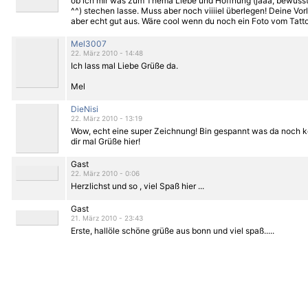
ob ich mir was zum Thema Liebe und Hoffnung (jaaa, bewuss
^^) stechen lasse. Muss aber noch viiiiel überlegen! Deine Vor
aber echt gut aus. Wäre cool wenn du noch ein Foto vom Tattoo
Mel3007
22. März 2010 - 14:48
Ich lass mal Liebe Grüße da.
Mel
DieNisi
22. März 2010 - 13:19
Wow, echt eine super Zeichnung! Bin gespannt was da noch 
dir mal Grüße hier!
Gast
22. März 2010 - 0:06
Herzlichst und so , viel Spaß hier ...
Gast
21. März 2010 - 23:43
Erste, hallöle schöne grüße aus bonn und viel spaß.....