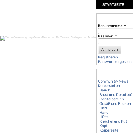
STARTSEITE
KOMMENTARE
Benutzeranmeld
Benutzername:
*
Passwort:
*
Tattoo-Bewertung für Tattoos, Vorlagen und Motive
Registrieren
Passwort vergessen
Tattoo-Kategorie
Community-News
Körperstellen
Bauch
Brust und Dekolleté
Genitalbereich
Gesäß und Becken
Hals
Hand
Hüfte
Knöchel und Fuß
Kopf
Körperseite