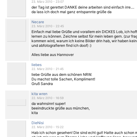
23. März 2010 - 23:07
der Tag ist gerettet DANKE deine arbeiten sind einfach irre....
da lass ich doch mal ganz entspannte grüße da
Necare
23. März 2010 - 22:45
Einfach mal liebe Grüße und vorallem ein DICKES Lob, ich hoff
lernen zu können. Zeichne selbst für mein leben gern. (zur fra
kommen wird, warum ich keine Bilder drin hab, wir haben kei
und abfotografieren find ich doof) :)
Alles liebe aus Hannover
liebes
22. März 2010 - 21:45
liebe Grüße aus dem schönen NRW.
Du machst tolle Sachen, Kompliment!
Gruß Sandra
kita wren
22. März 2010 - 16:59
da wahnsinn! super!
beeindruckte grüße aus münchen,
kita
DieNisi
22. März 2010 - 15:22
Hab ich schon gesehen! Die sind echt gut! Hatte auch schon m