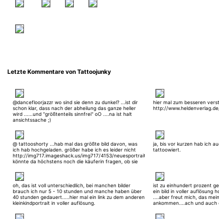
Letzte Kommentare von Tattoojunky
@dancefloorjazzr wo sind sie denn zu dunkel? ...ist dir
hier mal zum besseren verst
schon klar, dass nach der abheilung das ganze heller
http://www.heldenverlag.de
wird ......und "größtenteils sinnfrei" oO ....na ist halt
ansichtssache ;)
@ tattooshorty ...hab mal das größte bild davon, was
ja, bis vor kurzen hab ich a
ich hab hochgeladen. größer habe ich es leider nicht
tattoowiert.
http://img717.imageshack.us/img717/4153/neuesportraitbytattooju.jpg
könnte da höchstens noch die käuferin fragen, ob sie
nochmal ein bild von macht ^^ aber die wohnt nicht bei
mir in der nähe ^^
oh, das ist voll unterschiedlich, bei manchen bilder
ist zu einhundert prozent g
brauch ich nur 5 - 10 stunden und manche haben über
ein bild in voller auflösung 
40 stunden gedauert.....hier mal ein link zu dem anderen
....aber freut mich, das mein
kleinkindportrait in voller auflösung.
ankommen....ach und auch di
http://img91.imageshack.us/img91/6710/s73f1630.jpg
bearbeitet hatte hier einfa
schwarzer tinte geschwärzt