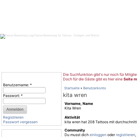
Tattoo-Bewertung für Tattoos, Vorlagen und Motive
Die Suchfunktion gibt's nur noch für Mitglie
Benutzeranmeldung
Doch für die Gäste gibt es hier eine
Seite m
Benutzername:
*
Startseite
»
Benutzerkonto
kita wren
Passwort:
*
Vorname, Name
Kita Wren
Registrieren
Aktivität
Passwort vergessen
kita wren hat 208 Tattoos mit durchschnit
Community
Tattoo-Kategorien
Du musst dich
einloggen
oder
registrieren
,