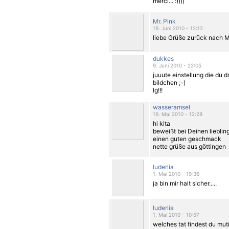
merci... :))))
Mr. Pink
19. Juni 2010 - 12:12
liebe Grüße zurück nach 
dukkes
9. Juni 2010 - 22:05
juuute einstellung die du d
bildchen ;-)
lg!!!
wasseramsel
19. Mai 2010 - 12:28
hi kita
beweißt bei Deinen lieblin
einen guten geschmack
nette grüße aus göttingen
luderlia
1. Mai 2010 - 19:36
ja bin mir halt sicher.....
luderlia
1. Mai 2010 - 10:57
welches tat findest du mutig