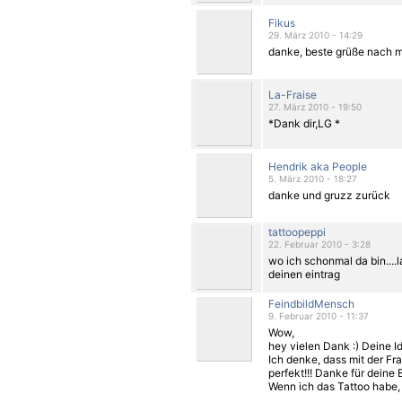
Fikus
29. März 2010 - 14:29
danke, beste grüße nach 
La-Fraise
27. März 2010 - 19:50
*Dank dir,LG *
Hendrik aka People
5. März 2010 - 18:27
danke und gruzz zurück
tattoopeppi
22. Februar 2010 - 3:28
wo ich schonmal da bin....
deinen eintrag
FeindbildMensch
9. Februar 2010 - 11:37
Wow,
hey vielen Dank :) Deine Id
Ich denke, dass mit der Fra
perfekt!!! Danke für deine
Wenn ich das Tattoo habe, 