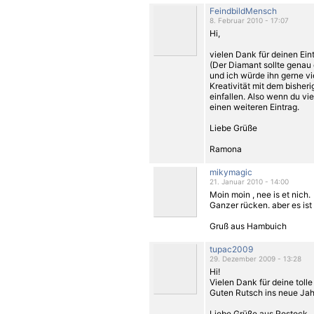
FeindbildMensch
8. Februar 2010 - 17:07
Hi,
vielen Dank für deinen Eint
(Der Diamant
sollte genau 
und ich würde ihn gerne vi
Kreativität mit dem bisher
einfallen. Also wenn du vie
einen weiteren Eintrag.
Liebe Grüße
Ramona
mikymagic
21. Januar 2010 - 14:00
Moin moin , nee is et nich.
Ganzer rücken. aber es ist
Gruß aus Hambuich
tupac2009
29. Dezember 2009 - 13:28
Hi!
Vielen Dank für deine toll
Guten Rutsch ins neue Jahr
Liebe Grüße aus Rostock...