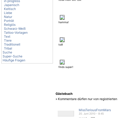
in progress
Japanisch
Keltisch
Liebe
Natur
Porträt
hamma!
Religiös
Schwarz-Weiß
Tattoo-Vorlagen
Text
Tiere
Traditionell
toll!
Tribal
Suche
Super-Suche
Häufige Fragen
finds super!
Gästebuch
» Kommentare dürfen nur von registrierte
MissTeriousFromMars
20. Juni 2010 - 8:45