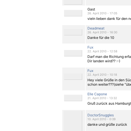
Gast
26. April 2010 - 17:05
vieln lieben dank für den 
Deadmeat
26. April 2010 - 16:30
Danke für die 10
Fux
22. April 2010 - 12:58
Darf man die Richtung erfa
Dir landen wird?? :-)
Fux
22. April 2010 - 10:18
Hey viele Grüße in den Süde
schon weiter???(siehe "übe
Elle Capone
21. April 2010 - 13:32
Gruß zurück aus Hamburg!
DoctorSnuggles
10. April 2010 - 0:39
danke und grüße zurück