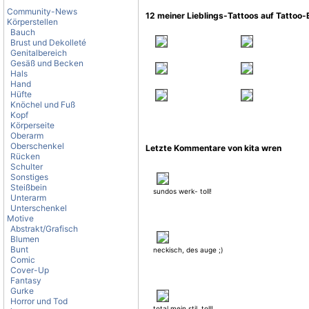
Community-News
12 meiner Lieblings-Tattoos auf Tattoo
Körperstellen
Bauch
Brust und Dekolleté
Genitalbereich
Gesäß und Becken
Hals
Hand
Hüfte
Knöchel und Fuß
Kopf
Körperseite
Oberarm
Oberschenkel
Letzte Kommentare von kita wren
Rücken
Schulter
Sonstiges
Steißbein
sundos werk- toll!
Unterarm
Unterschenkel
Motive
Abstrakt/Grafisch
Blumen
Bunt
neckisch, des auge ;)
Comic
Cover-Up
Fantasy
Gurke
Horror und Tod
total mein stil. toll!