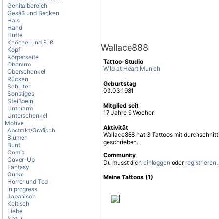
Genitalbereich
Gesäß und Becken
Hals
Hand
Hüfte
Knöchel und Fuß
Wallace888
Kopf
Körperseite
Tattoo-Studio
Oberarm
Wild at Heart Munich
Oberschenkel
Rücken
Geburtstag
Schulter
03.03.1981
Sonstiges
Steißbein
Mitglied seit
Unterarm
17 Jahre 9 Wochen
Unterschenkel
Motive
Aktivität
Abstrakt/Grafisch
Wallace888 hat 3 Tattoos mit durchschnit
Blumen
geschrieben.
Bunt
Comic
Community
Cover-Up
Du musst dich
einloggen
oder
registrieren
,
Fantasy
Gurke
Meine Tattoos (1)
Horror und Tod
in progress
Japanisch
Keltisch
Liebe
Natur