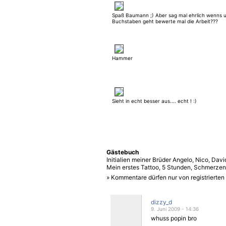
Spaß Baumann ;) Aber sag mal ehrlich wenns 
Buchstaben geht bewerte mal die Arbeit???
Hammer
Sieht in echt besser aus.... echt ! :)
Gästebuch
Initialien meiner Brüder Angelo, Nico, Dav
Mein erstes Tattoo, 5 Stunden, Schmerzen 
» Kommentare dürfen nur von registrierte
dizzy_d
9. Juni 2009 - 14:36
whuss popin bro