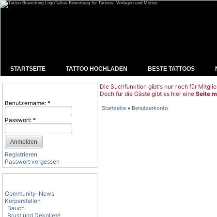
Tattoo-Bewertung für Tattoos, Vorlagen und Motive
STARTSEITE
TATTOO HOCHLADEN
BESTE TATTOOS
Die Suchfunktion gibt's nur noch für Mitglie
Benutzeranmeldung
Doch für die Gäste gibt es hier eine
Seite m
Benutzername:
*
Startseite
»
Benutzerkonto
Passwort:
*
Registrieren
Passwort vergessen
Tattoo-Kategorien
Community-News
Körperstellen
Bauch
Brust und Dekolleté