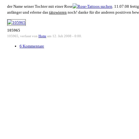
der Name seiner Tochter mit einer Rose
. 11.07.08 ferti
anfänger und erlerne das
tätowieren
noch! danke für die anderen positiven bew
105965
105965, verfasst von
Hotte
am 12. Juli 2008 - 0:00.
6 Kommentare