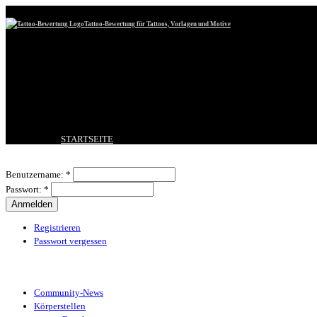
Tattoo-Bewertung für Tattoos, Vorlagen und Motive
STARTSEITE
TATTOO HOCHLADEN
Benutzeranmeldung
BESTE TATTOOS
Benutzername:
*
NEUESTE TATTOOS
Passwort:
*
KOMMENTARE
FORUM
HILFE
Registrieren
Passwort vergessen
Tattoo-Kategorien
Community-News
Körperstellen