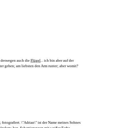
l; deswegen auch die
Flügel
... ich bin aber auf der
ter gehen; am liebsten den Arm runter; aber womit?
 fotografiert. \"Adrian\" ist der Name meines Sohnes
rändern; bsp. Schattierungen mit weißer Farbe