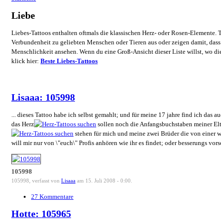
Liebe
Liebes-Tattoos enthalten oftmals die klassischen Herz- oder Rosen-Elemente. T
Verbundenheit zu geliebten Menschen oder Tieren aus oder zeigen damit, dass 
Menschlichkeit ansehen. Wenn du eine Groß-Ansicht dieser Liste willst, wo di
klick hier:
Beste Liebes-Tattoos
Lisaaa: 105998
... dieses Tattoo habe ich selbst gemahlt; und für meine 17 jahre find ich das auc
das Herz
sollen noch die Anfangsbuchstaben meiner Elte
stehen für mich und meine zwei Brüder die von einer w
will mir nur von \"euch\" Profis anhören wie ihr es findet; oder besserungs vor
105998
105998, verfasst von
Lisaaa
am 15. Juli 2008 - 0:00.
27 Kommentare
Hotte: 105965