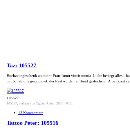
Taz: 105527
Hochzeitsgeschenk an meine Frau. Amor vincit omnia- Liebe besiegt alles... ha
mit Schablone gezeichnet; der Rest wurde frei Hand gestochen... Arbeitszeit ca
105527
105527, verfasst von
Taz
am 4. Juni 2008 - 0:00.
13 Kommentare
Tattoo Peter: 105516