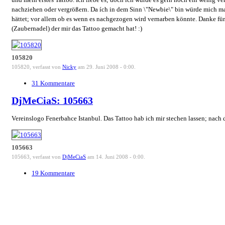
nachziehen oder vergrößern. Da ích in dem Sinn \"Newbie\" bin würde mich mal 
hättet; vor allem ob es wenn es nachgezogen wird vernarben könnte. Danke fü
(Zaubernadel) der mir das Tattoo gemacht hat! :)
105820
105820, verfasst von
Nicky
am 29. Juni 2008 - 0:00.
31 Kommentare
DjMeCiaS: 105663
Vereinslogo Fenerbahce Istanbul. Das Tattoo hab ich mir stechen lassen; nach 
105663
105663, verfasst von
DjMeCiaS
am 14. Juni 2008 - 0:00.
19 Kommentare