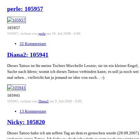
perle: 105957
105957
105957, verfasst von
perle
am 10. Juli 2008 - 0:00.
32 Kommentare
Diana2: 105941
Dieses Tattoo ist für meine Tochter Miechelle Leonie; sie ist ein kleiner Enge
Suche nach Ideen; womit ich dieses Tattoo verbinden kann; es soll ja noch wei
mal sehen... vielleicht hat ja jemand ne idee von euch... :-)
105941
105941, verfasst von
Diana2
am 9. Juli 2008 - 0:00.
13 Kommentare
Nicky: 105820
Dieses Tattoo habe ich am selben Tag an dem es gestochen wurde (28.09.2007);
und mein erstes Tattoo. Ich liebe es; doch ich würde es gern noch ein wenig ve