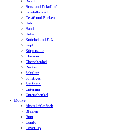
Bauch
Brust und Dekolleté
Genitalbereich
Gesäß und Becken
Hals
Hand
Hüfte
Knöchel und Fuß
Kopf
Körperseite
Oberarm
Oberschenkel
Rücken
Schulter
Sonstiges
Steißbein
Unterarm
Unterschenkel
Motive
Abstrakt/Grafisch
Blumen
Bunt
Comic
Cover-Up