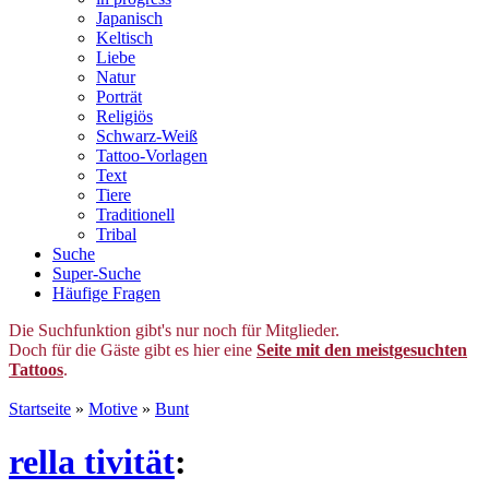
Japanisch
Keltisch
Liebe
Natur
Porträt
Religiös
Schwarz-Weiß
Tattoo-Vorlagen
Text
Tiere
Traditionell
Tribal
Suche
Super-Suche
Häufige Fragen
Die Suchfunktion gibt's nur noch für Mitglieder.
Doch für die Gäste gibt es hier eine
Seite mit den meistgesuchten
Tattoos
.
Startseite
»
Motive
»
Bunt
rella tivität
: