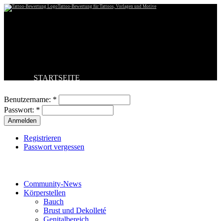
Tattoo-Bewertung für Tattoos, Vorlagen und Motive
STARTSEITE
Benutzeranmeldung
TATTOO HOCHLADEN
BESTE TATTOOS
Benutzername:
*
NEUESTE TATTOOS
Passwort:
*
KOMMENTARE
FORUM
HILFE
Registrieren
Passwort vergessen
Tattoo-Kategorien
Community-News
Körperstellen
Bauch
Brust und Dekolleté
Genitalbereich