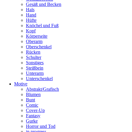
Gesäß und Becken
Hals
Hand
Hüfte
Knöchel und Fuß
Kopf
Körperseite
Oberarm
Oberschenkel
Rücken
Schulter
Sonstiges
Steißbein
Unterarm
Unterschenkel
Motive
Abstrakt/Grafisch
Blumen
Bunt
Comic
Cover-Up
Fantasy
Gurke
Horror und Tod
in progress