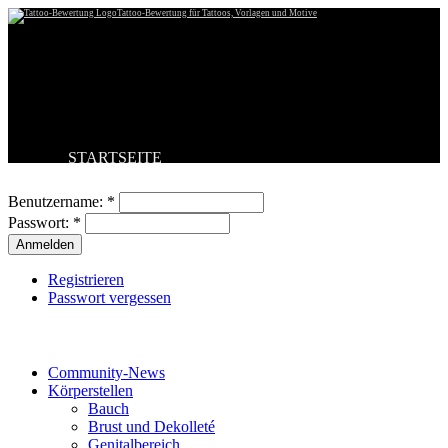
Tattoo-Bewertung für Tattoos, Vorlagen und Motive
STARTSEITE
Benutzeranmeldung
TATTOO HOCHLADEN
BESTE TATTOOS
Benutzername:
*
NEUESTE TATTOOS
Passwort:
*
KOMMENTARE
FORUM
HILFE
Registrieren
Passwort vergessen
Tattoo-Kategorien
Community-News
Körperstellen
Bauch
Brust und Dekolleté
Genitalbereich