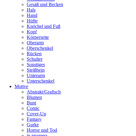
Gesäß und Becken
Hals
Hand
Hüfte
Knöchel und Fuß
Kopf
Körperseite
Oberarm
Oberschenkel
Rücken
Schulter
Sonstiges
Steißbein
Unterarm
Unterschenkel
Motive
Abstrakt/Grafisch
Blumen
Bunt
Comic
Cover-Up
Fantasy
Gurke
Horror und Tod
in progress