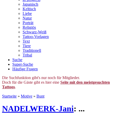
Japanisch
Keltisch
Liebe
Natur
Porträt
Religiös
Schwarz-Weiß
Tattoo-Vorlagen
Text
Tiere
Traditionell
Tribal
Suche
Super-Suche
Häufige Fragen
Die Suchfunktion gibt's nur noch für Mitglieder.
Doch für die Gäste gibt es hier eine
Seite mit den meistgesuchten
Tattoos
.
Startseite
»
Motive
»
Bunt
NADELWERK-Jani
: ...