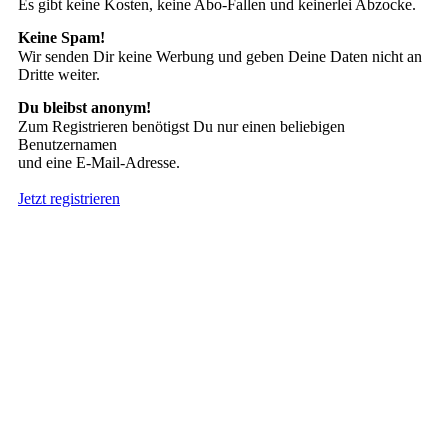
Es gibt keine Kosten, keine Abo-Fallen und keinerlei Abzocke.
Keine Spam!
Wir senden Dir keine Werbung und geben Deine Daten nicht an
Dritte weiter.
Du bleibst anonym!
Zum Registrieren benötigst Du nur einen beliebigen
Benutzernamen
und eine E-Mail-Adresse.
Jetzt registrieren
Suche nach Tattoos
Neueste User
Es gibt
138676 Mitglieder
.
Hier sind die Neuesten: