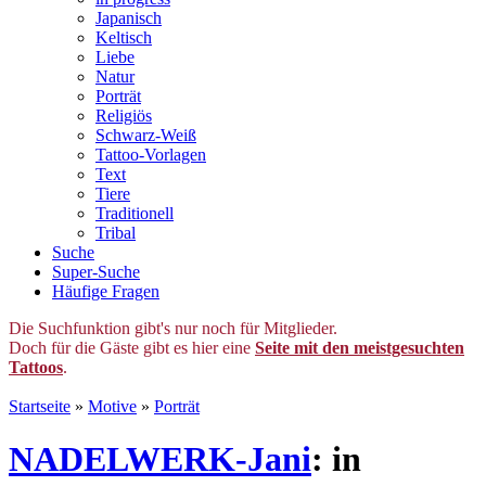
Japanisch
Keltisch
Liebe
Natur
Porträt
Religiös
Schwarz-Weiß
Tattoo-Vorlagen
Text
Tiere
Traditionell
Tribal
Suche
Super-Suche
Häufige Fragen
Die Suchfunktion gibt's nur noch für Mitglieder.
Doch für die Gäste gibt es hier eine
Seite mit den meistgesuchten
Tattoos
.
Startseite
»
Motive
»
Porträt
NADELWERK-Jani
: in