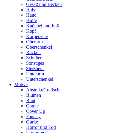
Gesäß und Becken
Hals
Hand
Hüfte
Knöchel und Fuß
Kopf
Körperseite
Oberarm
Oberschenkel
Rücken
Schulter
Sonstiges
Steißbein
Unterarm
Unterschenkel
Motive
Abstrakt/Grafisch
Blumen
Bunt
Comic
Cover-Up
Fantasy
Gurke
Horror und Tod
in progress