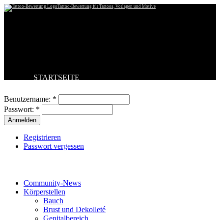
Tattoo-Bewertung für Tattoos, Vorlagen und Motive
STARTSEITE
Benutzeranmeldung
TATTOO HOCHLADEN
BESTE TATTOOS
Benutzername:
*
NEUESTE TATTOOS
Passwort:
*
KOMMENTARE
FORUM
HILFE
Registrieren
Passwort vergessen
Tattoo-Kategorien
Community-News
Körperstellen
Bauch
Brust und Dekolleté
Genitalbereich