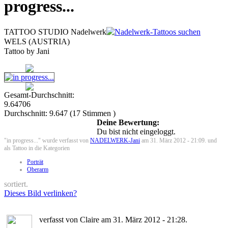
progress...
TATTOO STUDIO Nadelwerk
WELS (AUSTRIA)
Tattoo by Jani
Gesamt-Durchschnitt:
9.64706
Durchschnitt:
9.647
(
17
Stimmen )
Deine Bewertung:
Du bist nicht eingeloggt.
"in progress..." wurde verfasst von
NADELWERK-Jani
am 31. März 2012 - 21:09. und
als Tattoo in die Kategorien
Porträt
Oberarm
sortiert.
Dieses Bild verlinken?
verfasst von Claire am 31. März 2012 - 21:28.