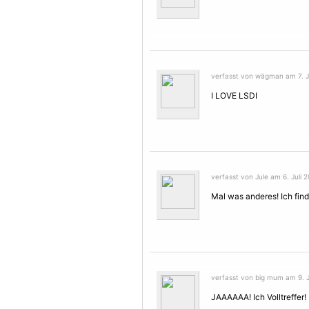
verfasst von wägman am 7. Ju
I LOVE LSDI
verfasst von Jule am 6. Juli 2
Mal was anderes! Ich find
verfasst von big mum am 9. Ju
JAAAAAA! Ich Volltreffer!