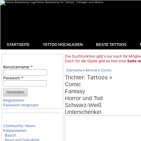
Tattoo-Bewertung für Tattoos, Vorlagen und Motive
STARTSEITE
TATTOO HOCHLADEN
BESTE TATTOOS
Die Suchfunktion gibt's nur noch für Mitglie
Benutzeranmeldung
Doch für die Gäste gibt es hier eine
Seite m
Benutzername:
*
Startseite
»
Motive
»
Comic
: Tattoos »
Trichter
Passwort:
*
Comic
Fantasy
Horror und Tod
Registrieren
Schwarz-Weiß
Passwort vergessen
Unterschenkel
Tattoo-Kategorien
Community-News
Körperstellen
Bauch
Brust und Dekolleté