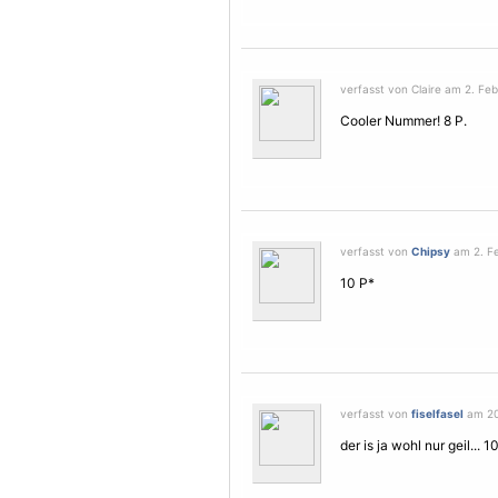
verfasst von Claire am 2. Feb
Cooler Nummer! 8 P.
verfasst von
Chipsy
am 2. Fe
10 P*
verfasst von
fiselfasel
am 20.
der is ja wohl nur geil... 1