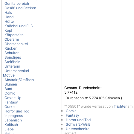
Genitalbereich
Gesäß und Becken
Hals
Hand
Hüfte
Knöchel und Fuß
Kopf
Körperseite
Oberarm
Oberschenkel
Rücken
Schulter
Sonstiges
Steißbein
Unterarm
Unterschenkel
Motive
Abstrakt/Grafisch
Blumen
Gesamt-Durchschnitt:
Bunt
5.77412
Comic
Cover-Up
Durchschnitt:
5.774
(
85
Stimmen )
Fantasy
"105501" wurde verfasst von
Trichter
am 2
Gurke
Comic
Horror und Tod
Fantasy
in progress
Horror und Tod
Japanisch
Schwarz-Weiß
Keltisch
Unterschenkel
Liebe
sortiert.
Natur