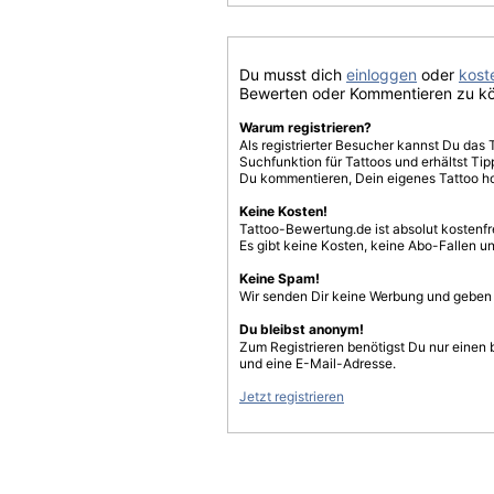
Du musst dich
einloggen
oder
koste
Bewerten oder Kommentieren zu k
Warum registrieren?
Als registrierter Besucher kannst Du das 
Suchfunktion für Tattoos und erhältst T
Du kommentieren, Dein eigenes Tattoo h
Keine Kosten!
Tattoo-Bewertung.de ist absolut kostenf
Es gibt keine Kosten, keine Abo-Fallen u
Keine Spam!
Wir senden Dir keine Werbung und geben D
Du bleibst anonym!
Zum Registrieren benötigst Du nur einen
und eine E-Mail-Adresse.
Jetzt registrieren