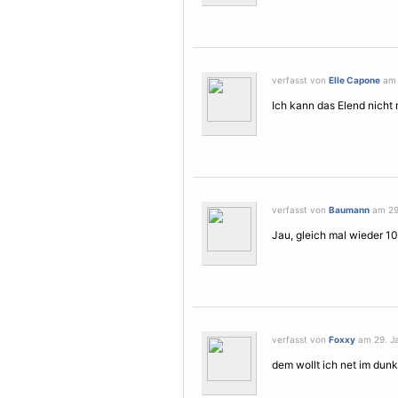
verfasst von
Elle Capone
am 
Ich kann das Elend nicht 
verfasst von
Baumann
am 29.
Jau, gleich mal wieder 1
verfasst von
Foxxy
am 29. Ja
dem wollt ich net im dunk