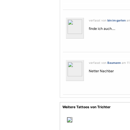
verfasst von
bin im garten
am
finde ich auch....
verfasst von
Baumann
am 11.
Netter Nachbar
Weitere Tattoos von Trichter