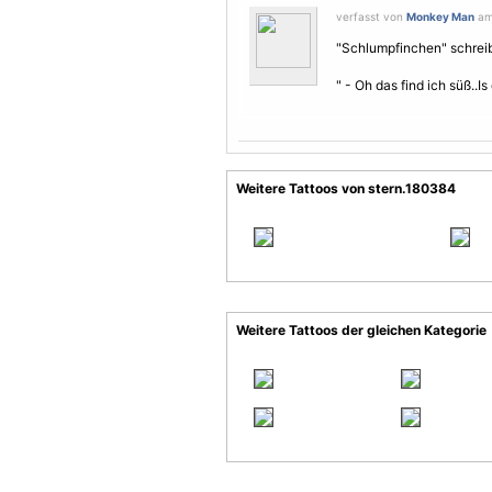
verfasst von
Monkey Man
am 
"Schlumpfinchen" schreib
" - Oh das find ich süß..
Weitere Tattoos von stern.180384
Weitere Tattoos der gleichen Kategorie