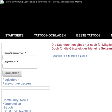
Tattoo-Bewertung für Tattoos, Vorlagen und Motive
STARTSEITE
TATTOO HOCHLADEN
BESTE TATTOOS
Die Suchfunktion gibt's nur noch für Mitglie
Benutzeranmeldung
Doch für die Gäste gibt es hier eine
Seite m
Benutzername:
*
Startseite
»
Motive
»
Liebe
Passwort:
*
Registrieren
Passwort vergessen
Tattoo-Kategorien
Community-News
Körperstellen
Bauch
Brust und Dekolleté