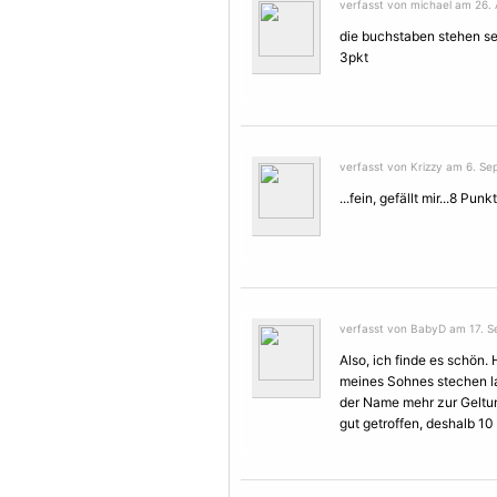
verfasst von michael am 26. 
die buchstaben stehen seh
3pkt
verfasst von Krizzy am 6. Se
...fein, gefällt mir...8 Punk
verfasst von BabyD am 17. S
Also, ich finde es schön
meines Sohnes stechen la
der Name mehr zur Geltun
gut getroffen, deshalb 10