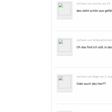
verfasst von muchty am 25. J
des sieht schön aus gefällt
verfasst von Schlumpfinchen a
Oh das find ich süß..Is 
verfasst von Roger am 5. Aug
Oder auch das hier??