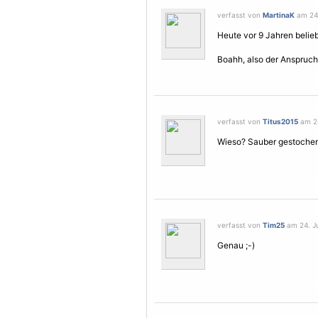
verfasst von
MartinaK
am 24.
Heute vor 9 Jahren belie
Boahh, also der Anspruch
verfasst von
Titus2015
am 24
Wieso? Sauber gestochen
verfasst von
Tim25
am 24. Ju
Genau ;-)