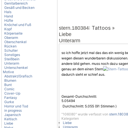
Genitalbereich
Gesäß und Becken
Hals
Hand
Hüfte
Knöchel und Fuß
: Tattoos »
stern.180384
Kopf
Körperseite
Liebe
Oberarm
Unterarm
Oberschenkel
Rücken
Schulter
so ich hoffe jetzt mal das das ein wenig b
Sonstiges
wegen diesen wunderbaren diskussionen. a
Steißbein
Unterarm
andere bild gehen. muss noch dazu sagen i
Unterschenkel
genau an dem einen Stern
Motive
dadurch sieht er schief aus.
Abstrakt/Grafisch
Blumen
Bunt
Comic
Cover-Up
Gesamt-Durchschnitt:
Fantasy
5.05494
Gurke
Horror und Tod
Durchschnitt:
5.055
(
91
Stimmen )
in progress
"106080" wurde verfasst von
stern.1803
Japanisch
Kategorien
Keltisch
Liebe
Liebe
Unterarm
Natur