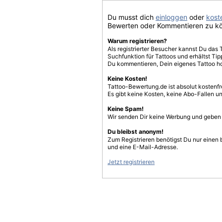
Du musst dich
einloggen
oder
koste
Bewerten oder Kommentieren zu k
Warum registrieren?
Als registrierter Besucher kannst Du das 
Suchfunktion für Tattoos und erhältst T
Du kommentieren, Dein eigenes Tattoo h
Keine Kosten!
Tattoo-Bewertung.de ist absolut kostenf
Es gibt keine Kosten, keine Abo-Fallen u
Keine Spam!
Wir senden Dir keine Werbung und geben D
Du bleibst anonym!
Zum Registrieren benötigst Du nur einen
und eine E-Mail-Adresse.
Jetzt registrieren