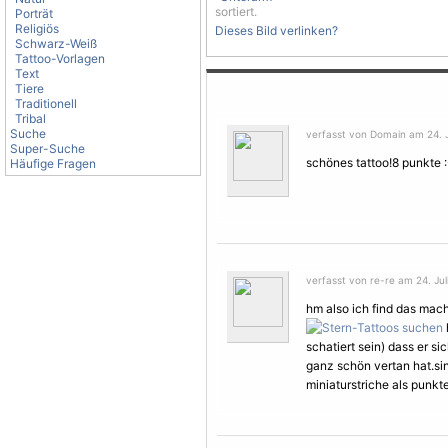
sortiert.
Porträt
Religiös
Dieses Bild verlinken?
Schwarz-Weiß
Tattoo-Vorlagen
Text
Tiere
Traditionell
Tribal
Suche
verfasst von Domain am 24. J
Super-Suche
schönes tattoo!8 punkte :
Häufige Fragen
verfasst von re-re am 24. Jul
hm also ich find das mach
schatiert sein) dass er 
ganz schön vertan hat.sin
miniaturstriche als punkte