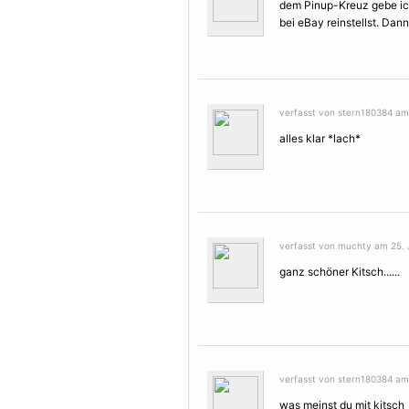
dem Pinup-Kreuz gebe ic
bei eBay reinstellst. Dann 
verfasst von stern180384 am 2
alles klar *lach*
verfasst von muchty am 25. J
ganz schöner Kitsch......
verfasst von stern180384 am 
was meinst du mit kitsch