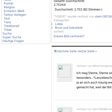
Gesamt-Durchschnitt:
Porträt
2.70244
Religiös
Durchschnitt:
2.702
(
82
Stimmen )
Schwarz-Weiß
Tattoo-Vorlagen
"106081" wurde verfasst von
stern.18038
Text
Kategorien
Tiere
Liebe
Traditionell
Brust und Dekolleté
Tribal
sortiert.
Suche
Dieses Bild verlinken?
Super-Suche
Häufige Fragen
1
2
nächste Seite ›
letzte Seite »
verfasst von Wintermorgenson
Ich mag Sterne,
Sterne
si
besonders...*Lanzebrech
ja an sich auch traurig w
gemacht hat, weil der Bill
verfasst von stern180384 am 