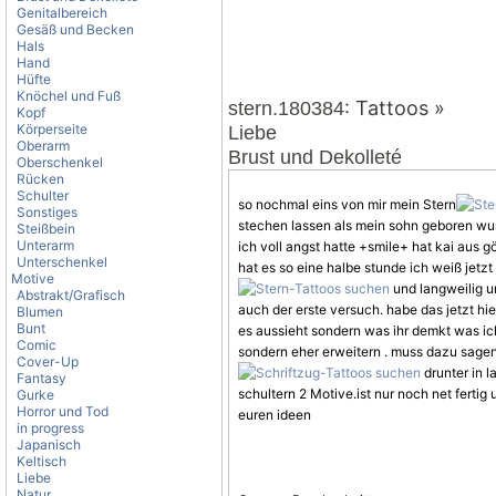
Genitalbereich
Gesäß und Becken
Hals
Hand
Hüfte
Knöchel und Fuß
: Tattoos »
stern.180384
Kopf
Körperseite
Liebe
Oberarm
Brust und Dekolleté
Oberschenkel
Rücken
Schulter
so nochmal eins von mir mein Stern
Sonstiges
stechen lassen als mein sohn geboren wur
Steißbein
Unterarm
ich voll angst hatte +smile+ hat kai aus 
Unterschenkel
hat es so eine halbe stunde ich weiß jet
Motive
und langweilig un
Abstrakt/Grafisch
auch der erste versuch. habe das jetzt hie
Blumen
Bunt
es aussieht sondern was ihr demkt was i
Comic
sondern eher erweitern . muss dazu sage
Cover-Up
drunter in 
Fantasy
schultern 2
Motive
.ist nur noch net fertig
Gurke
Horror und Tod
euren ideen
in progress
Japanisch
Keltisch
Liebe
Natur