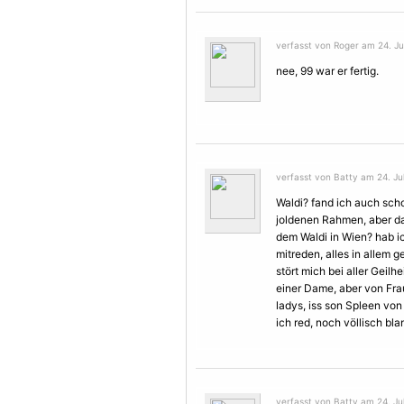
verfasst von Roger am 24. Jul
nee, 99 war er fertig.
verfasst von Batty am 24. Jul
Waldi? fand ich auch sch
joldenen Rahmen, aber da
dem Waldi in Wien? hab ic
mitreden, alles in allem 
stört mich bei aller Geilh
einer Dame, aber von
Fra
ladys, iss son Spleen von 
ich red, noch völlisch bla
verfasst von Batty am 24. Jul