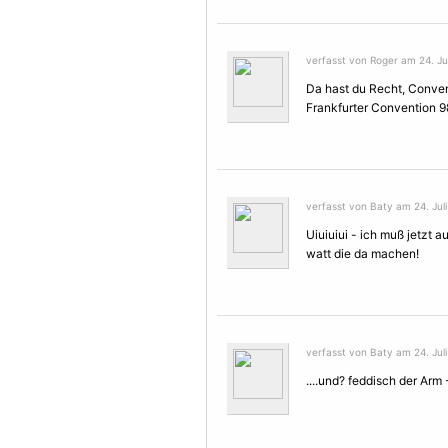
verfasst von Roger am 24. Jul
Da hast du Recht,
Conven
Frankfurter
Convention
98
verfasst von Baty am 24. Juli
Uiuiuiui - ich muß jetzt a
watt die da machen!
verfasst von Baty am 24. Juli
....und? feddisch der Arm