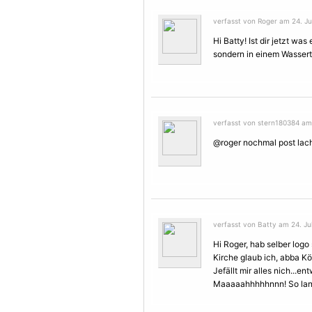
verfasst von Roger am 24. Jul
Hi Batty! Ist dir jetzt was
sondern in einem Wassert
verfasst von stern180384 am 
@roger nochmal post lac
verfasst von Batty am 24. Jul
Hi Roger, hab selber log
Kirche glaub ich, abba Kö
Jefällt mir alles nich...e
Maaaaahhhhhnnn! So lan