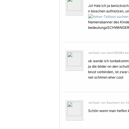
Jo! Hab ich ja berücksich
n bisschen aufmotzen, un
Namensbanner des Kinde
bedeutungsSCHWANGER
verfasst von stern180384 am 
ok werde ich tunbekomm i
ja die bilder on den schu
brust verbinden, ist zwar 
net schlimm eher cool
verfasst von Baumann am 23. 
Schön wenn man helfen k