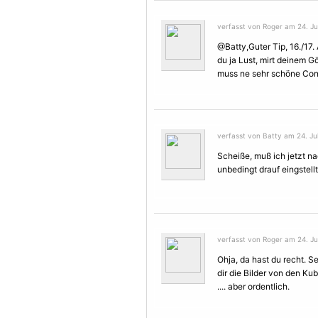
verfasst von Roger am 24. Jul
@Batty,Guter Tip, 16./17.
du ja Lust, mirt deinem Gö
muss ne sehr schöne
Con
verfasst von Batty am 24. Jul
Scheiße, muß ich jetzt na
unbedingt drauf eingstell
verfasst von Roger am 24. Jul
Ohja, da hast du recht. Se
dir die Bilder von den Ku
.... aber ordentlich.