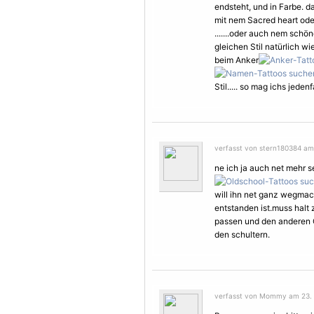
endsteht, und in Farbe. d
mit nem Sacred heart od
.......oder auch nem sch
gleichen Stil natürlich wi
beim Anker
Stil..... so mag ichs jedenf
verfasst von stern180384 am 
ne ich ja auch net mehr s
will ihn net ganz wegmach
entstanden ist.muss halt
passen und den anderen 
den schultern.
verfasst von Mommy am 23. J