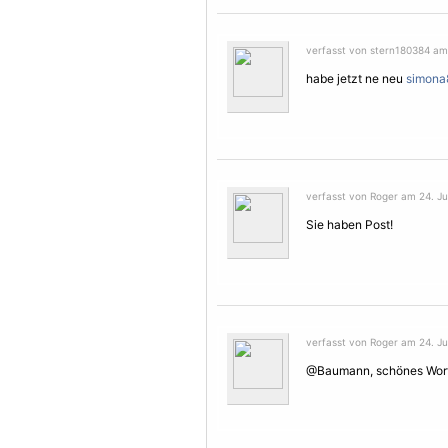
verfasst von stern180384 am 
habe jetzt ne neu
simona
verfasst von Roger am 24. Jul
Sie haben Post!
verfasst von Roger am 24. Jul
@Baumann, schönes Wort,