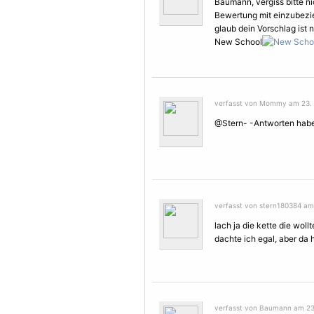
Baumann, vergiss bitte ni
Bewertung mit einzubezie
glaub dein Vorschlag ist n
New School
verfasst von Mommy am 23. J
@Stern- -Antworten haben
verfasst von stern180384 am 
lach ja die kette die woll
dachte ich egal, aber da 
verfasst von Baumann am 23. 