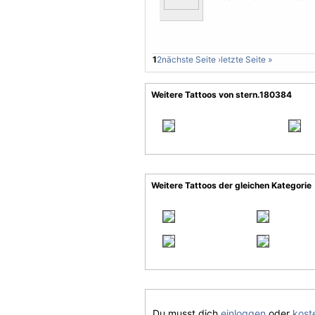
1
2
nächste Seite ›
letzte Seite »
Weitere Tattoos von stern.180384
Weitere Tattoos der gleichen Kategorie
Du musst dich
einloggen
oder
koste