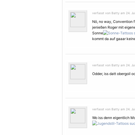
verfasst von Batty am 24. Jul
Nö, no way,
Convention
f
jenießen Roger mit eigen
Sonne
kommt da auf gaaar keinen
verfasst von Batty am 24. Jul
Odder, iss datt obergoil 
verfasst von Batty am 24. Jul
Wo iss denn eigentlich M