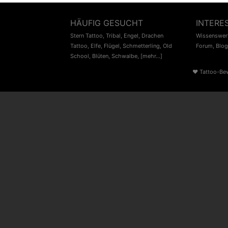
HÄUFIG GESUCHT
INTERE
Stern Tattoo
,
Tribal
,
Engel
,
Drachen
Wissenswert
Tattoo
,
Elfe
,
Flügel
,
Schmetterling
,
Old
Forum
,
Blog
School
,
Blüten
,
Schwalbe
,
[mehr...]
♥
Tattoo-Be