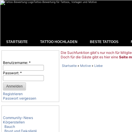
Tattoo-Bewertung für Tattoos, Vorlagen und Motive
STARTSEITE
TATTOO HOCHLADEN
BESTE TATTOOS
Die Suchfunktion gibt's nur noch für Mitglie
Benutzeranmeldung
Doch für die Gäste gibt es hier eine
Seite m
Benutzername:
*
Startseite
»
Motive
»
Liebe
Passwort:
*
Registrieren
Passwort vergessen
Tattoo-Kategorien
Community-News
Körperstellen
Bauch
Brust und Dekolleté