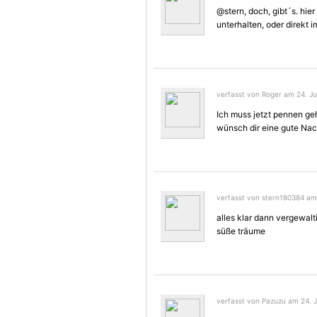
@stern, doch, gibt´s. hie
unterhalten, oder direkt i
verfasst von Roger am 24. Jul
Ich muss jetzt pennen geh
wünsch dir eine gute Nac
verfasst von stern180384 am 
alles klar dann vergewal
süße träume
verfasst von Pazuzu am 24. Ju