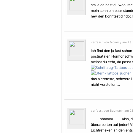
smile da hast du wohl rec
mein sohn ein paar stund
hey den könntest dir doc
verfasst von Mommy am 23. J
Ich find den ja fast scho
postnatalen Hormonschwan
meinst du echt, da passt e
das bierernste, schwere L
nicht vorstellen....
verfasst von Baumann am 23. 
..........hhmmm..........Also,
überarbeiten auf jeden! V
Lichtreflexen an den ents