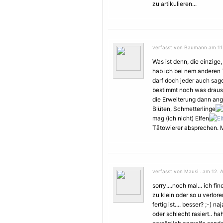
zu artikulieren...
verfasst von Baumann am 11.
Was ist denn, die einzige
hab ich bei nem anderen
darf doch jeder auch sage
bestimmt noch was draus
die Erweiterung dann ang
Blüten, Schmetterlinge
mag (ich nicht) Elfen
Tätowierer absprechen. M
verfasst von Mausi.. am 12. 
sorry....noch mal... ich f
zu klein oder so u verlor
fertig ist.... besser? ;-) 
oder schlecht rasiert.. ha