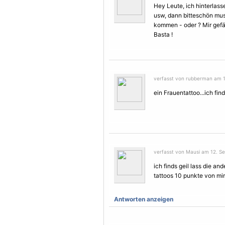
Hey Leute, ich hinterlasse
usw, dann bitteschön mu
kommen - oder ? Mir gefä
Basta !
verfasst von rubberman am 1
ein
Frauen
tattoo...ich fi
verfasst von Mausi am 12. S
ich finds geil lass die 
tattoos 10 punkte von mir
Antworten anzeigen