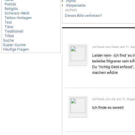
Hüfte
Porträt
Körperseite
Religiös
sortiert.
Schwarz-Weiß
Dieses Bild verlinken?
Tattoo-Vorlagen
Text
Tiere
Traditionell
Tribal
Suche
Super-Suche
verfasst von fisker am 11. Au
Häufige Fragen
Leider nein- ich find`es 
beileibe filigraner sein k
Du "richtig Geld anfasst"
machen wÃ¤re
verfasst von eiy am 11. Augu
Ich finde es sweet!