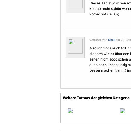
Dieses Tat ist jo schon e
könnte recht schön werde
körper hat sie ja;-)
verfasst von
Nisii
am 20. Jan
Also ich finds auch toll 
die form wie es über den k
sehen nicht sooo schön au
auch noch unschlüssig mir
besser machen kann :) jm
Weitere Tattoos der gleichen Kategorie