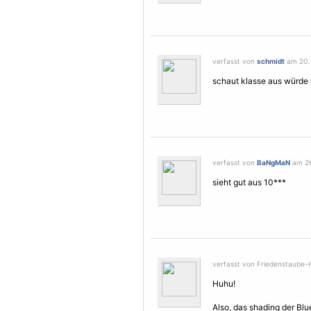
verfasst von
schmidt
am 20. 
schaut klasse aus würde 
verfasst von
BaNgMaN
am 26
sieht gut aus 10***
verfasst von Friedenstaube-
Huhu!
Also, das shading der Blue