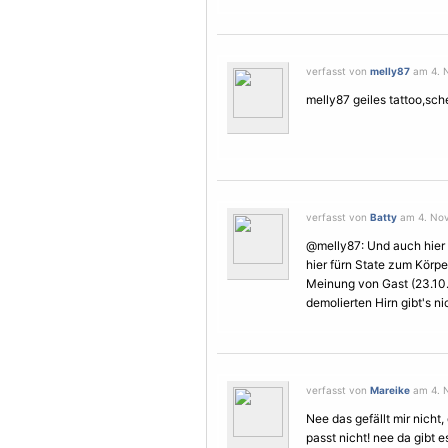
verfasst von
melly87
am 4. N
melly87 geiles tattoo,sch
verfasst von
Batty
am 4. Nov
@melly87: Und auch hier 
hier fürn State zum Körpe
Meinung von Gast (23.10.
demolierten Hirn gibt's ni
verfasst von
Mareike
am 4. N
Nee das gefällt mir nicht,
passt nicht! nee da gibt 