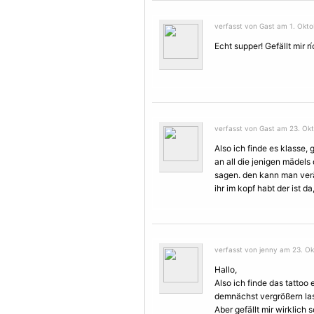
verfasst von Gast am 1. Okto
Echt supper! Gefällt mir rí
verfasst von Gast am 23. Okt
Also ich finde es klasse, 
an all die jenigen mädels 
sagen. den kann man verä
ihr im kopf habt der ist d
verfasst von jenny am 23. Ok
Hallo,
Also ich finde das tattoo e
demnächst vergrößern las
Aber gefällt mir wirklich se