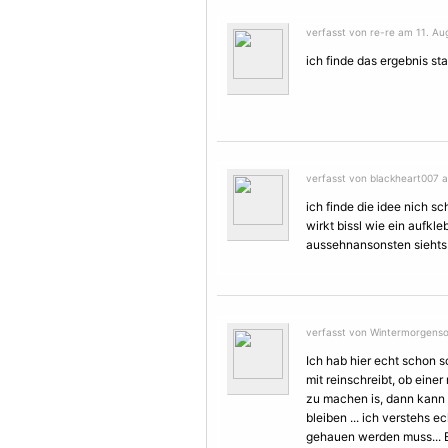
verfasst von re-re am 11. Au
ich finde das ergebnis star
verfasst von blackheart007 a
ich finde die idee nich sc
wirkt bissl wie ein aufkl
aussehnansonsten siehts 
verfasst von Wintermorgenso
Ich hab hier echt schon
mit reinschreibt, ob ein
zu machen is, dann kann
bleiben ... ich verstehs e
gehauen werden muss... E