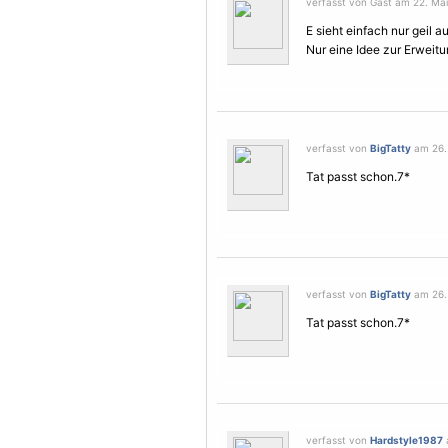
verfasst von Gast am 22. Mai
E sieht einfach nur geil au
Nur eine Idee zur Erweitu
verfasst von
BigTatty
am 26. 
Tat passt schon.7*
verfasst von
BigTatty
am 26. 
Tat passt schon.7*
verfasst von
Hardstyle1987