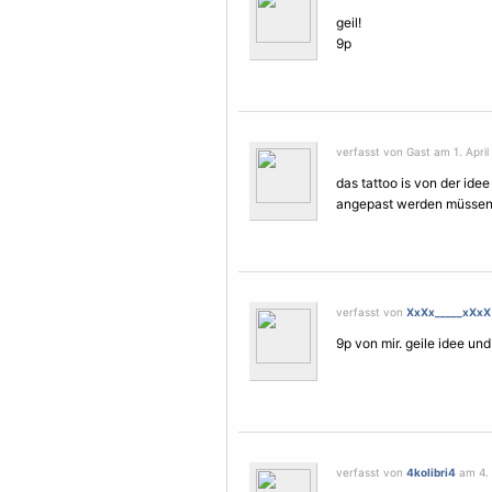
geil!
9p
verfasst von Gast am 1. April
das tattoo is von der ide
angepast werden müssen a
verfasst von
XxXx_____xXxX
9p von mir. geile idee und
verfasst von
4kolibri4
am 4. 