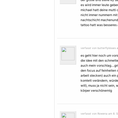
es wird immer leute geben
michael hatt deine mutti 
nicht immer nummern mi
nachtschicht machenund 
tattoo hatt was besseres 
verfasst von butterflykisses
es geht hier noch um vors
die idee mit den schmett
auch mein vorschlag....g
den focus auf feinheiten 
arbeit stecken) auch ein 
komlett verändern, würd
will), muss ja nicht sein, 
körper verschönernlg
verfasst von Rowena am 8. S