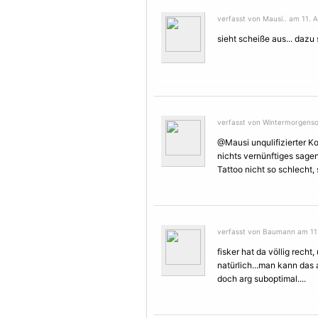
verfasst von Mausi.. am 11. 
sieht scheiße aus... dazu
verfasst von Wintermorgenso
@Mausi unqulifizierter K
nichts vernünftiges sagen 
Tattoo nicht so schlecht,
verfasst von Baumann am 11.
fisker hat da völlig recht,
natürlich...man kann das 
doch arg suboptimal....