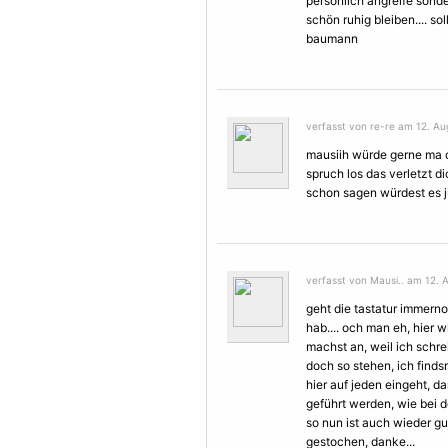
persönlich angreife sonder
schön ruhig bleiben.... s
baumann
verfasst von re-re am 12. Au
mausiih würde gerne ma d
spruch los das verletzt d
schon sagen würdest es ju
verfasst von Mausi.. am 12. 
geht die tastatur immerno
hab.... och man eh, hier 
machst an, weil ich schrei
doch so stehen, ich finds
hier auf jeden eingeht, d
geführt werden, wie bei 
so nun ist auch wieder gu
gestochen, danke...