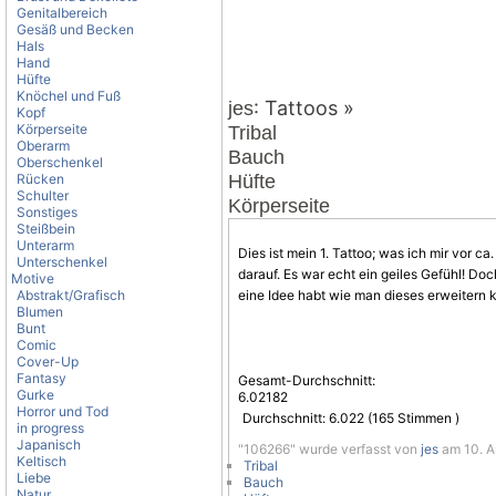
Genitalbereich
Gesäß und Becken
Hals
Hand
Hüfte
Knöchel und Fuß
: Tattoos »
jes
Kopf
Körperseite
Tribal
Oberarm
Bauch
Oberschenkel
Rücken
Hüfte
Schulter
Körperseite
Sonstiges
Steißbein
Unterarm
Dies ist mein 1. Tattoo; was ich mir vor ca
Unterschenkel
darauf. Es war echt ein geiles Gefühl! Doc
Motive
Abstrakt/Grafisch
eine Idee habt wie man dieses erweitern 
Blumen
Bunt
Comic
Cover-Up
Fantasy
Gesamt-Durchschnitt:
Gurke
6.02182
Horror und Tod
Durchschnitt:
6.022
(
165
Stimmen )
in progress
Japanisch
"106266" wurde verfasst von
jes
am 10. Au
Keltisch
Tribal
Liebe
Bauch
Natur