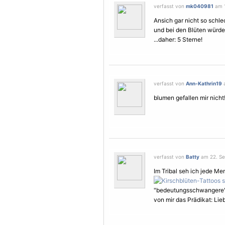
verfasst von
mk040981
am 1
Ansich gar nicht so schle
und bei den
Blüten
würde 
...daher: 5
Sterne
!
verfasst von
Ann-Kathrin19
a
blumen gefallen mir nicht
verfasst von
Batty
am 22. Se
Im
Tribal
seh ich jede Men
"bedeutungsschwangere
von mir das Prädikat: Lieb