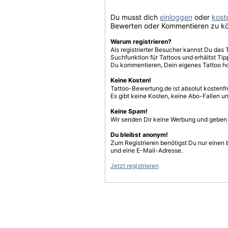
Du musst dich
einloggen
oder
koste
Bewerten oder Kommentieren zu k
Warum registrieren?
Als registrierter Besucher kannst Du das 
Suchfunktion für Tattoos und erhältst T
Du kommentieren, Dein eigenes Tattoo h
Keine Kosten!
Tattoo-Bewertung.de ist absolut kostenf
Es gibt keine Kosten, keine Abo-Fallen u
Keine Spam!
Wir senden Dir keine Werbung und geben D
Du bleibst anonym!
Zum Registrieren benötigst Du nur einen
und eine E-Mail-Adresse.
Jetzt registrieren