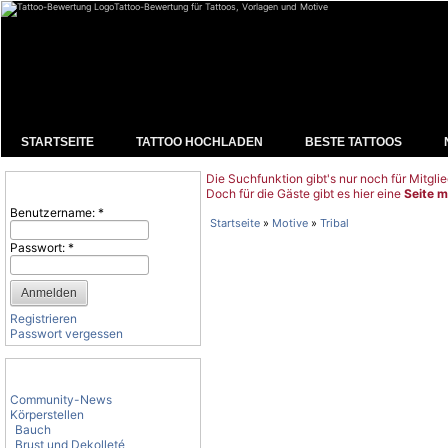
Tattoo-Bewertung für Tattoos, Vorlagen und Motive
STARTSEITE
TATTOO HOCHLADEN
BESTE TATTOOS
Die Suchfunktion gibt's nur noch für Mitglie
Benutzeranmeldung
Doch für die Gäste gibt es hier eine
Seite m
Benutzername:
*
Startseite
»
Motive
»
Tribal
Passwort:
*
Registrieren
Passwort vergessen
Tattoo-Kategorien
Community-News
Körperstellen
Bauch
Brust und Dekolleté