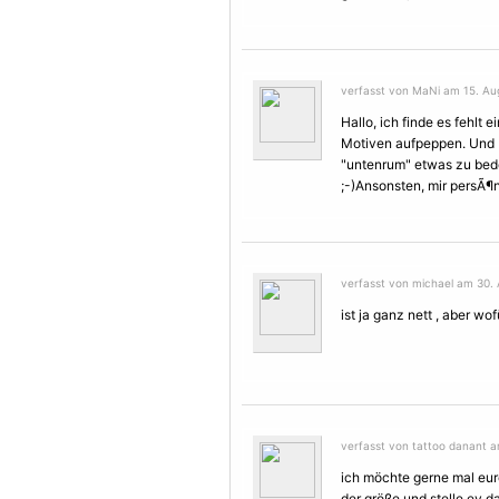
verfasst von MaNi am 15. Aug
Hallo, ich finde es fehlt 
Motiven aufpeppen. Und 
"untenrum" etwas zu bede
;-)Ansonsten, mir persÃ¶n
verfasst von michael am 30. 
ist ja ganz nett , aber wo
verfasst von tattoo danant a
ich möchte gerne mal eure
der größe und stelle ey da