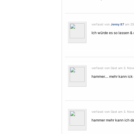
verfasst von
Jenny 87
am 25.
Ich würde es so lassen &
verfasst von Gast am 3. Nov
hammer.... mehr kann ick
verfasst von Gast am 3. Nov
hammer mehr kann ich da