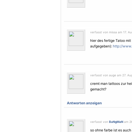
verfasst von missa am 17. Au
hier des fertige
Tatoo
mit 
aufgegeben):
http://www
verfasst von auge am 27. Aug
cremt man tattoos zur he
gemacht?
Antworten anzeigen
verfasst von
BaNgMaN
am 26
so ohne farbe ist es auc