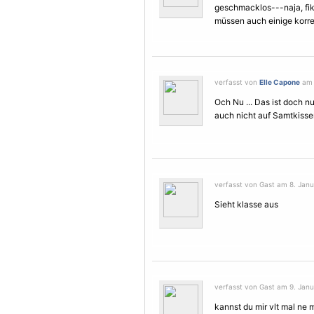
geschmacklos---naja, fik
müssen auch einige kor
verfasst von
Elle Capone
am 
Och Nu ... Das ist doch n
auch nicht auf Samtkissen
verfasst von Gast am 8. Janu
Sieht klasse aus
verfasst von Gast am 9. Janu
kannst du mir vlt mal ne 