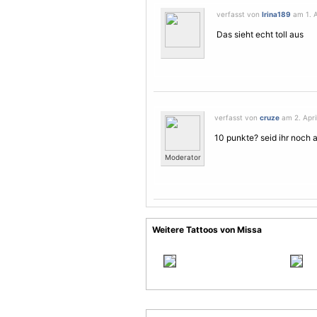
verfasst von
Irina189
am 1. A
Das sieht echt toll aus
verfasst von
cruze
am 2. April
10 punkte? seid ihr noch
Moderator
Weitere Tattoos von Missa