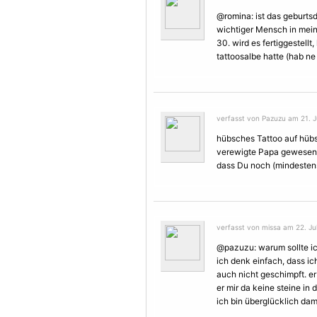
@romina: ist das geburtsd
wichtiger Mensch in mein
30. wird es fertiggestellt
tattoosalbe hatte (hab n
verfasst von Pazuzu am 21. Ju
hübsches Tattoo auf hübs
verewigte Papa gewesen w
dass Du noch (mindestens)
verfasst von missa am 22. Jul
@pazuzu: warum sollte ic
ich denk einfach, dass i
auch nicht geschimpft. er
er mir da keine steine i
ich bin überglücklich dam