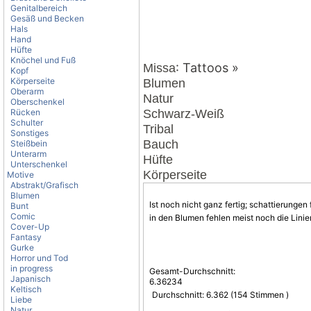
Genitalbereich
Gesäß und Becken
Hals
Hand
Hüfte
Knöchel und Fuß
: Tattoos »
Missa
Kopf
Körperseite
Blumen
Oberarm
Natur
Oberschenkel
Rücken
Schwarz-Weiß
Schulter
Tribal
Sonstiges
Bauch
Steißbein
Unterarm
Hüfte
Unterschenkel
Körperseite
Motive
Abstrakt/Grafisch
Blumen
Ist noch nicht ganz fertig; schattierunge
Bunt
Comic
in den
Blumen
fehlen meist noch die Linien
Cover-Up
Fantasy
Gurke
Horror und Tod
in progress
Gesamt-Durchschnitt:
Japanisch
6.36234
Keltisch
Durchschnitt:
6.362
(
154
Stimmen )
Liebe
Natur