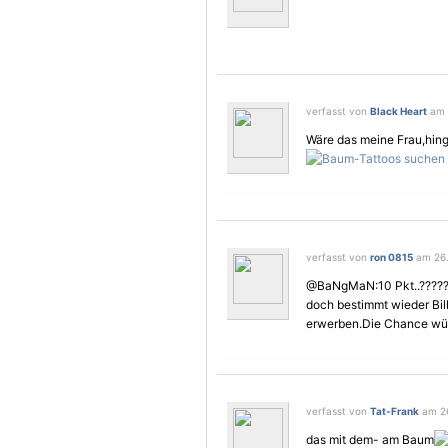
verfasst von
Black Heart
am 
Wäre das meine Frau,hin
verfasst von
ron 0815
am 26.
@BaNgMaN:10 Pkt..????? 
doch bestimmt wieder Bill
erwerben.Die Chance wür
verfasst von
Tat-Frank
am 26
das mit dem- am Baum