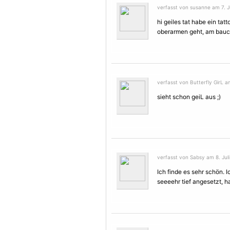
verfasst von susanne am 7. Ju
hi geiles tat habe ein ta
oberarmen geht, am bauc
verfasst von Butterfly GirL am
sieht schon geiL aus ;)
verfasst von Sabsy am 8. Juli
Ich finde es sehr schön. I
seeeehr tief angesetzt, 