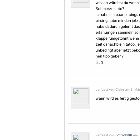
wissen würdest du wenn d
Schmerzen
etc?
ic habe ein paar pircing
pircing habe mir den jetz
habe dadurch gelernt das
erfahurngen sammeln soll
klappe rumgetöhnt wenn 
zeit danachb ein tatoo, je
unbedingt aber jetzt bek
nen tipp geben?
GLg
verfasst von Claire am 3. Mär
wann wird es fertig gest
verfasst von
hotrod666
am 3