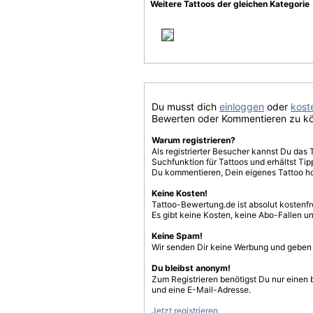
Weitere Tattoos der gleichen Kategorie
Du musst dich
einloggen
oder
koste
Bewerten oder Kommentieren zu k
Warum registrieren?
Als registrierter Besucher kannst Du das 
Suchfunktion für Tattoos und erhältst T
Du kommentieren, Dein eigenes Tattoo h
Keine Kosten!
Tattoo-Bewertung.de ist absolut kostenf
Es gibt keine Kosten, keine Abo-Fallen u
Keine Spam!
Wir senden Dir keine Werbung und geben D
Du bleibst anonym!
Zum Registrieren benötigst Du nur einen
und eine E-Mail-Adresse.
Jetzt registrieren