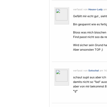
verfasst von
House-Lady
am 
Gefällt mir echt gut , sieh
Bin gespannt wie es fertig
Bloss was mich bisschen s
Find passt nicht soo da re
Wird sicher sein Grund ha
Aber ansonsten TOP ;)
verfasst von
Sotschal
am 14. 
schaut supii aus aber ich 
damits nicht so "fad" auss
aber von mir bekommst 8 
*g*