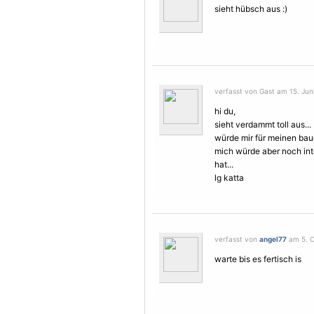
sieht hübsch aus :)
verfasst von Gast am 15. Juni
hi du,
sieht verdammt toll aus...
würde mir für meinen bau
mich würde aber noch int
hat...
lg katta
verfasst von
angel77
am 5. O
warte bis es fertisch is