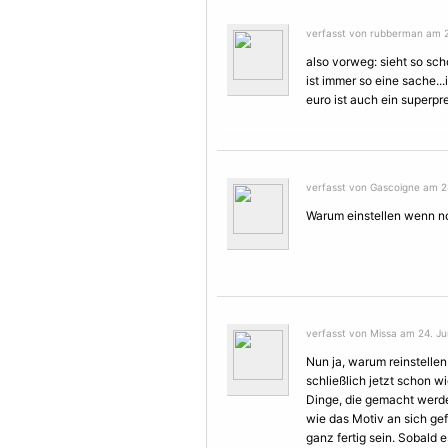
verfasst von rubberman am 24
also vorweg: sieht so scho
ist immer so eine sache...
euro ist auch ein superpre
verfasst von Gascoigne am 24
Warum einstellen wenn no
verfasst von Missa am 24. Ju
Nun ja, warum reinstelle
schließlich jetzt schon w
Dinge, die gemacht werde
wie das
Motiv
an sich ge
ganz fertig sein. Sobald e