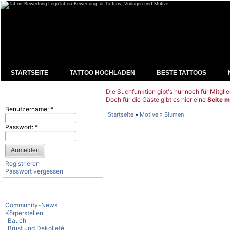
Tattoo-Bewertung für Tattoos, Vorlagen und Motive
STARTSEITE
TATTOO HOCHLADEN
BESTE TATTOOS
Die Suchfunktion gibt's nur noch für Mitglie
Benutzeranmeldung
Doch für die Gäste gibt es hier eine
Seite m
Benutzername:
*
Startseite
»
Motive
»
Blumen
Passwort:
*
Registrieren
Passwort vergessen
Tattoo-Kategorien
Community-News
Körperstellen
Bauch
Brust und Dekolleté