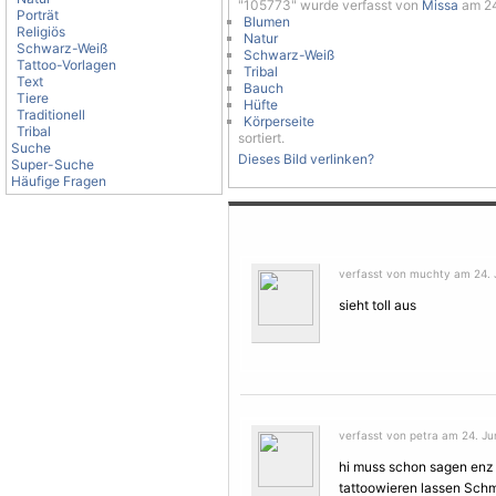
"105773" wurde verfasst von
Missa
am 24.
Porträt
Blumen
Religiös
Natur
Schwarz-Weiß
Schwarz-Weiß
Tattoo-Vorlagen
Tribal
Text
Bauch
Tiere
Hüfte
Traditionell
Körperseite
Tribal
sortiert.
Suche
Dieses Bild verlinken?
Super-Suche
Häufige Fragen
verfasst von muchty am 24. J
sieht toll aus
verfasst von petra am 24. Jun
hi muss schon sagen enz 
tattoowieren lassen
Schm