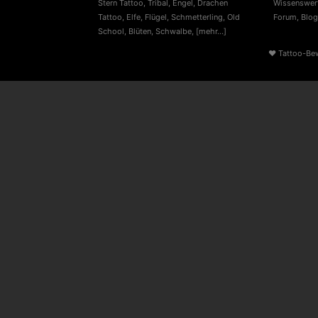
Stern Tattoo
,
Tribal
,
Engel
,
Drachen
Wissenswert
Tattoo
,
Elfe
,
Flügel
,
Schmetterling
,
Old
Forum
,
Blog
School
,
Blüten
,
Schwalbe
,
[mehr...]
♥
Tattoo-Be