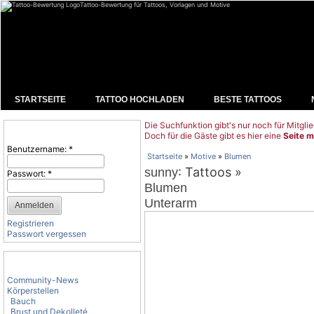
Tattoo-Bewertung für Tattoos, Vorlagen und Motive
STARTSEITE
TATTOO HOCHLADEN
BESTE TATTOOS
Die Suchfunktion gibt's nur noch für Mitglie
Benutzeranmeldung
Doch für die Gäste gibt es hier eine
Seite m
Benutzername:
*
Startseite
»
Motive
»
Blumen
: Tattoos »
sunny
Passwort:
*
Blumen
Unterarm
Registrieren
Passwort vergessen
Tattoo-Kategorien
Community-News
Körperstellen
Bauch
Brust und Dekolleté