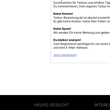
Suchfunktion für Tattoos und erhältst T
Du kommentieren, Dein eigenes Tattoo h
Keine Kosten!
Tattoo-Bewertung.de ist absolut kostenf
Es gibt keine Kosten, keine Abo-Fallen u
Keine Spam!
Wir senden Dir keine Werbung und geben D
Du bleibst anonym!
Zum Registrieren benötigst Du nur einen
und eine E-Mail-Adresse.
Jetzt registrieren
HÄUFIG GESUCHT
INTERE