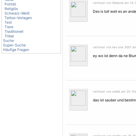
verfasst von Melanie am 14.
Porträt
Religiös
Des is toll weil es an a
Schwarz-Weiß
Tattoo-Vorlagen
Text
Tiere
Traditionell
Tribal
Suche
Super-Suche
verfasst von kes one 3001 a
Häufige Fragen
ey wo ist denn da ne Blu
verfasst von eddie am 20. N
das ist sauber und besti
verfasst von daddy am 25. N