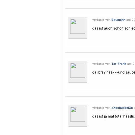
verfasst von
Baumann
am 22
das ist auch schön schle
verfasst von
Tat-Frank
am 22
calibra? hää---und saube
verfasst von
xXschuspelXx
a
das ist ja mal total hässl