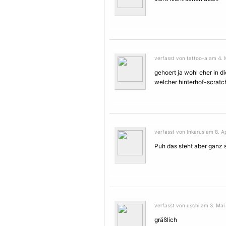
verfasst von tattoo-a am 4. 
gehoert ja wohl eher in d
welcher hinterhof-scratch
verfasst von Inkarus am 8. Ap
Puh das steht aber ganz s
verfasst von uschi am 3. Mai
gräßlich