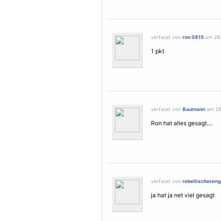
verfasst von
ron 0815
am 28.
1 pkt
verfasst von
Baumann
am 28.
Ron hat alles gesagt....
verfasst von
rebellischereng
ja hat ja net viel gesagt