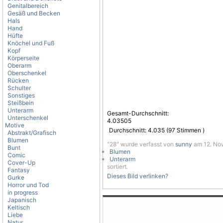
Genitalbereich
Gesäß und Becken
Hals
Hand
Hüfte
Knöchel und Fuß
Kopf
Körperseite
Oberarm
Oberschenkel
Rücken
Schulter
Sonstiges
Steißbein
Unterarm
Gesamt-Durchschnitt:
Unterschenkel
4.03505
Motive
Durchschnitt:
4.035
(
97
Stimmen )
Abstrakt/Grafisch
Blumen
"28" wurde verfasst von
sunny
am 12. Nov
Bunt
Blumen
Comic
Unterarm
Cover-Up
sortiert.
Fantasy
Dieses Bild verlinken?
Gurke
Horror und Tod
in progress
Japanisch
Keltisch
Liebe
Natur