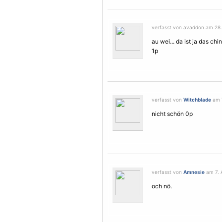
verfasst von avaddon am 28. 
au wei... da ist ja das c
1p
verfasst von
Witchblade
am 7
nicht schön 0p
verfasst von
Amnesie
am 7. 
och nö.