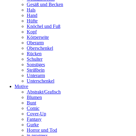
Gesäß und Becken
Hals
Hand
Hüfte
Knöchel und Fuß
Kopf
Körperseite
Oberarm
Oberschenkel
Rücken
Schulter
Sonstiges
Steißbein
Unterarm
Unterschenkel
Motive
Abstrakt/Grafisch
Blumen
Bunt
Comic
Cover-Up
Fantasy
Gurke
Horror und Tod
in progress