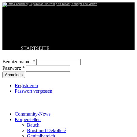
Tattoo-Bewertung für Tattoos, Vorlagen und Motive
STARTSEITE
Benutzeranmeldung
TATTOO HOCHLADEN
BESTE TATTOOS
Benutzername:
*
NEUESTE TATTOOS
Passwort:
*
KOMMENTARE
FORUM
HILFE
Registrieren
Passwort vergessen
Tattoo-Kategorien
Community-News
Körperstellen
Bauch
Brust und Dekolleté
Genitalbereich