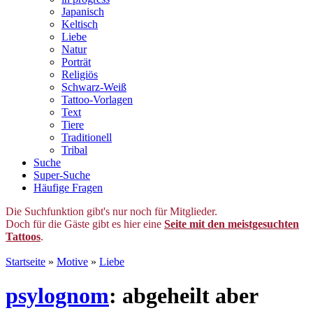
Japanisch
Keltisch
Liebe
Natur
Porträt
Religiös
Schwarz-Weiß
Tattoo-Vorlagen
Text
Tiere
Traditionell
Tribal
Suche
Super-Suche
Häufige Fragen
Die Suchfunktion gibt's nur noch für Mitglieder.
Doch für die Gäste gibt es hier eine
Seite mit den meistgesuchten
Tattoos
.
Startseite
»
Motive
»
Liebe
psylognom
: abgeheilt aber