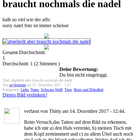
braucht nochmals die nadel
halb so viel wie der affe.
sorry natel foto ist immer scheisse
Gesamt-Durchschnitt:
1
Durchschnitt:
1
(
2
Stimmen )
Deine Bewertung:
Du bist nicht eingeloggt.
Titel: abgeheilt aber braucht nochmals die nadel
Von
psylognom
am 12. Dezember 2017 - 1:17
Kategorien:
Liebe
,
Natur
,
Schwarz-Weiß
,
Tiere
,
Brust und Dekolleté
Dieses Bild verlinken?
verfasst von Thirty am 14. Dezember 2017 - 12:44.
Beim Versuch,das Tattoo auf dem Bild zu erkennen,
habe ich mir a) den Hals verrenkt, b) meinen Tisch mit
dem Kopf zertrümmert und c) zu allem Übel auch noch
ein Loch in die Wand geheadbuttet. Wohin darf ich die