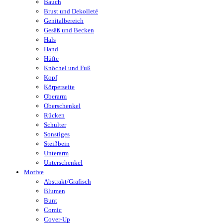
Bauch
Brust und Dekolleté
Genitalbereich
Gesäß und Becken
Hals
Hand
Hüfte
Knöchel und Fuß
Kopf
Körperseite
Oberarm
Oberschenkel
Rücken
Schulter
Sonstiges
Steißbein
Unterarm
Unterschenkel
Motive
Abstrakt/Grafisch
Blumen
Bunt
Comic
Cover-Up