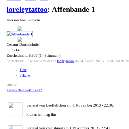
loreleytattoo
: Affenbande 1
Hier nochmal einzeln.
Gesamt-Durchschnitt:
8.35714
Durchschnitt:
8.357
(
14
Stimmen )
"Affenbande 1 " wurde verfasst von
loreleytattoo
am 24. August 2013 - 18:34. und als Tat
Tiere
Schulter
sortiert.
Dieses Bild verlinken?
verfasst von LeeBellchen am 1. November 2013 - 22:36.
kicher, ich mag ihn
verfasst von chaosbraut am 1. November 2013 - 22:41.