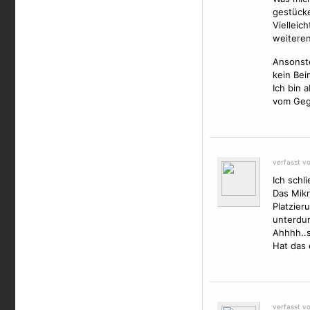
gestücke
Vielleic
weitere
Ansonste
kein Bei
Ich bin 
vom Gege
verfasst vo
Ich schl
Das Mik
Platzier
unterdur
Ahhhh..
Hat das 
verfasst v