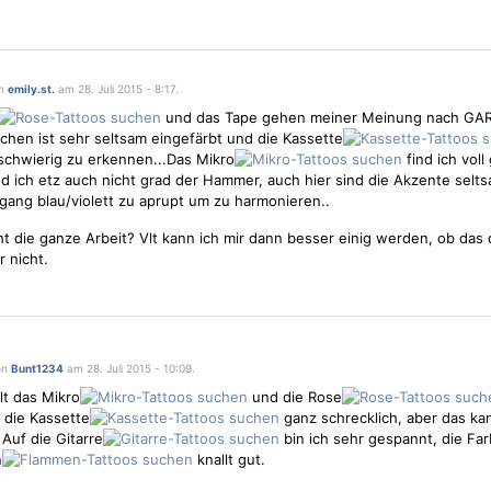
on
emily.st.
am 28. Juli 2015 - 8:17.
und das Tape gehen meiner Meinung nach GAR
chen ist sehr seltsam eingefärbt und die Kassette
 schwierig zu erkennen...Das Mikro
find ich voll
d ich etz auch nicht grad der Hammer, auch hier sind die Akzente selt
gang blau/violett zu aprupt um zu harmonieren..
 die ganze Arbeit? Vlt kann ich mir dann besser einig werden, ob das o
 nicht.
on
Bunt1234
am 28. Juli 2015 - 10:09.
lt das Mikro
und die Rose
e die Kassette
ganz schrecklich, aber das ka
Auf die Gitarre
bin ich sehr gespannt, die Fa
n
knallt gut.