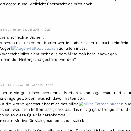
Fertigastellnung, vielleicht überrascht es mich noch.
n Frau Kett am 28. Juli 2015 - 12:23.
hen, schlechte Sachen.
zt schon nicht mehr der Knaller werden, aber sicherlich auch kein Bein
 Augen
zuhalten muss.
h wahrscheinlich nicht mehr aus dem Mittelmaß herausbewegen.
 denn der Hintergrund gestaltet werden?
n Ich bins nur am 28. Juli 2015 - 13:17.
s heute Morgen frisch nach dem aufstehen schon angeschaut und bin m
nz einige geworden, was ich davon halten soll.
auf die
Motive
geschaut hat mich das Mikro
auc
chen, was mich hoffen lässt, dass das das einzig ganz fertige ist und 
h so an diese Qualität herankommt.
ren alle
Motive
für sich gesehen schon schick.
 bisher stört ist die Gesamtkomposition. Das sieht bisher noch alles re