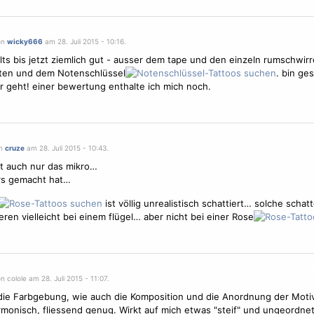
on
wicky666
am 28. Juli 2015 - 10:16.
llts bis jetzt ziemlich gut - ausser dem tape und den einzeln rumschwir
ten und dem Notenschlüssel
. bin ge
r geht! einer bewertung enthalte ich mich noch.
on
cruze
am 28. Juli 2015 - 10:43.
lt auch nur das mikro…
rs gemacht hat…
ist völlig unrealistisch schattiert… solche schat
eren vielleicht bei einem flügel… aber nicht bei einer Rose
n colole am 28. Juli 2015 - 11:07.
ie Farbgebung, wie auch die Komposition und die Anordnung der
Moti
rmonisch, fliessend genug. Wirkt auf mich etwas "steif" und ungeordnet