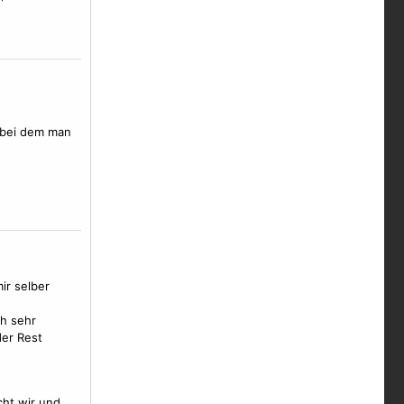
, bei dem man
ir selber
h sehr
der Rest
cht wir und