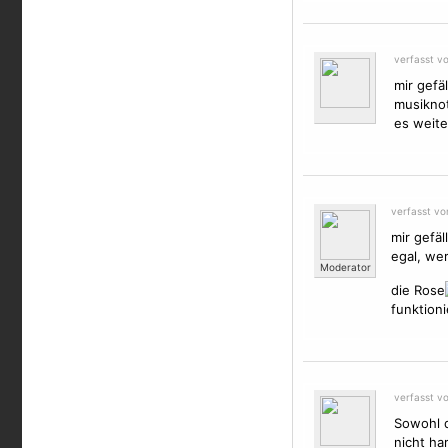
verfasst v
mir gefä
musikno
es weite
verfasst v
mir gefäl
egal, we
Moderator
die Rose
funktioni
verfasst vo
Sowohl d
nicht ha