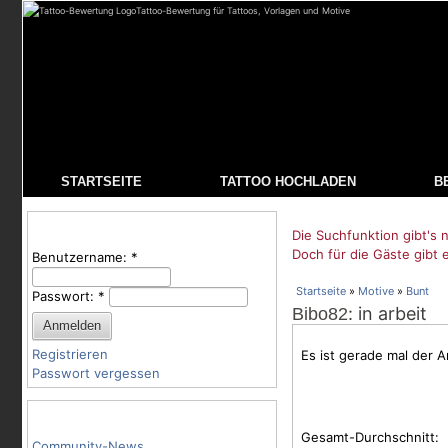
Tattoo-Bewertung für Tattoos, Vorlagen und Motive
STARTSEITE
TATTOO HOCHLADEN
B
Benutzeranmeldung
Die Suchfunktion gibt's n
Doch für die Gäste gibt 
Benutzername:
*
Startseite
»
Motive
»
Bunt
Passwort:
*
: in arbeit
Bibo82
Registrieren
Es ist gerade mal der 
Passwort vergessen
Tattoo-Kategorien
Gesamt-Durchschnitt:
Community-News