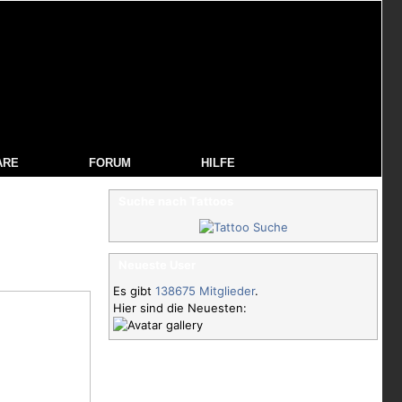
ARE
FORUM
HILFE
Suche nach Tattoos
Neueste User
Es gibt
138675 Mitglieder
.
Hier sind die Neuesten: