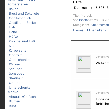
6.625
Körperstellen
Durchschnitt:
6.625
(
8
Bauch
Brust und Dekolleté
Titel: in arbeit
Genitalbereich
Von
Bibo82
am 28. Juli 20
Gesäß und Becken
Kategorien:
Bunt
,
Obersch
Hals
Dieses Bild verlinken?
Hand
Hüfte
Knöchel und Fuß
Kopf
Körperseite
Oberarm
verfasst v
Oberschenkel
Weiter m
Rücken
Schulter
Sonstiges
Steißbein
Unterarm
Unterschenkel
Motive
verfasst v
Abstrakt/Grafisch
Finde de
Blumen
farblich
Bunt