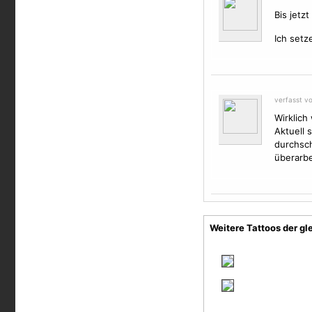
Bis jetz
Ich setze
verfasst v
Wirklich
Aktuell 
durchsch
überarbe
Weitere Tattoos der gl