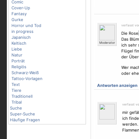
Comic
Cover-Up
Fantasy
Gurke
Horror und Tod
verfasst v
in progress
Die Rose
Japanisch
Das Blüm
Keltisch
Moderator
ich sehr
Liebe
Flügel
fin
Natur
der Über
Porträt
Religiös
Wer macht
Schwarz-Weiß
oder eher
Tattoo-Vorlagen
Text
Antworten anzeigen
Tiere
Traditionell
Tribal
verfasst v
Suche
mir gefäl
Super-Suche
ich find
Häufige Fragen
werden. 
Flamme