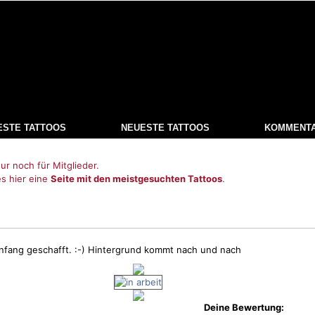
ESTE TATTOOS
NEUESTE TATTOOS
KOMMENT
ur noch für Mitglieder.
es hier eine
Seite mit den meistgesuchten Tattoos
.
Anfang geschafft. :-) Hintergrund kommt nach und nach
Deine Bewertung: