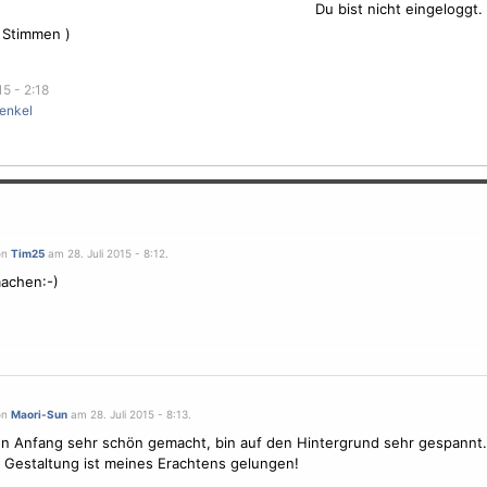
Du bist nicht eingeloggt.
Stimmen )
15 - 2:18
enkel
on
Tim25
am 28. Juli 2015 - 8:12.
achen:-)
on
Maori-Sun
am 28. Juli 2015 - 8:13.
n Anfang sehr schön gemacht, bin auf den Hintergrund sehr gespannt.
e Gestaltung ist meines Erachtens gelungen!