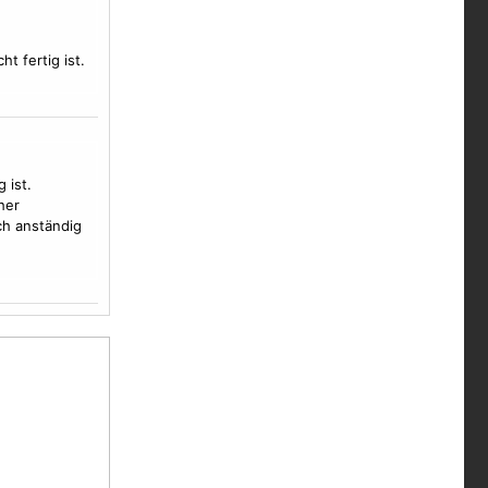
ht fertig ist.
 ist.
her
h anständig