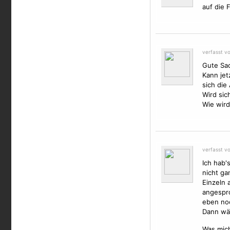
auf die 
verfasst vo
Gute Sac
Kann jet
sich die
Wird sic
Wie wird
verfasst vo
Ich hab'
nicht ga
Einzeln 
angespro
eben noc
Dann wä
Was mich