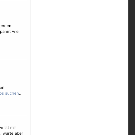
renden
spannt wie
ten
...
ve
ist mir
, warte aber