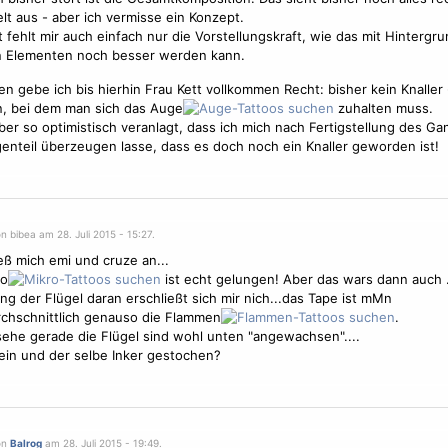
lt aus - aber ich vermisse ein Konzept.
ht fehlt mir auch einfach nur die Vorstellungskraft, wie das mit Hintergru
n Elementen noch besser werden kann.
n gebe ich bis hierhin Frau Kett vollkommen Recht: bisher kein Knaller
n, bei dem man sich das Auge
zuhalten muss.
aber so optimistisch veranlagt, dass ich mich nach Fertigstellung des 
nteil überzeugen lasse, dass es doch noch ein Knaller geworden ist!
n bibea am 28. Juli 2015 - 15:27.
ieß mich emi und cruze an...
ro
ist echt gelungen! Aber das wars dann auch 
ung der
Flügel
daran erschließt sich mir nich...das Tape ist mMn
chschnittlich genauso die Flammen
.
sehe gerade die
Flügel
sind wohl unten "angewachsen"....
ein und der selbe Inker gestochen?
on
Balrog
am 28. Juli 2015 - 19:49.