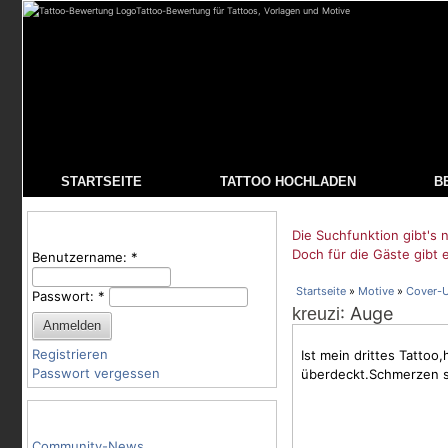
Tattoo-Bewertung für Tattoos, Vorlagen und Motive
STARTSEITE
TATTOO HOCHLADEN
B
Benutzeranmeldung
Die Suchfunktion gibt's n
Doch für die Gäste gibt 
Benutzername:
*
Startseite
»
Motive
»
Cover-
Passwort:
*
: Auge
kreuzi
Registrieren
Ist mein drittes Tattoo
Passwort vergessen
überdeckt.
Schmerzen
s
Tattoo-Kategorien
Community-News