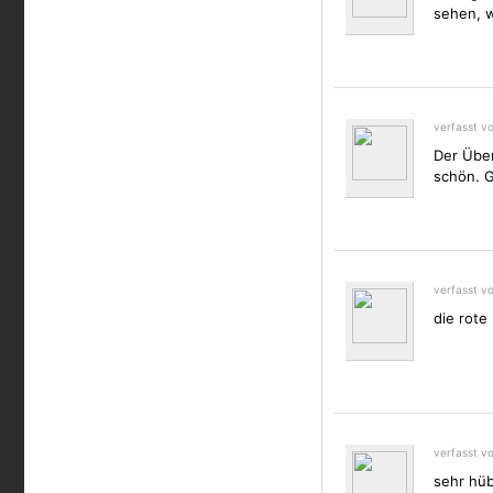
sehen, w
verfasst v
Der Übe
schön. G
verfasst v
die rote
verfasst vo
sehr hüb