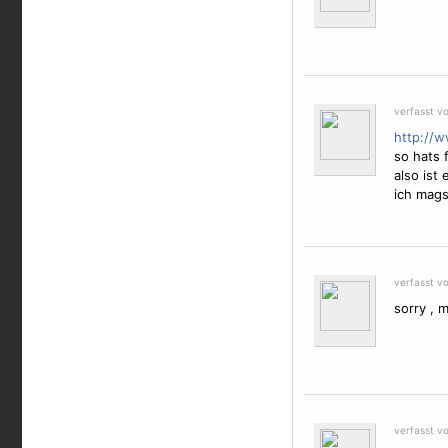
verfasst v
http://w
so hats 
also ist
ich mags
verfasst v
sorry , m
verfasst vo