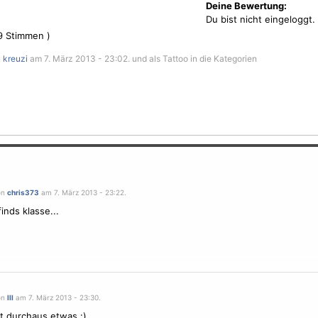
Deine Bewertung:
Du bist nicht eingeloggt.
9
Stimmen )
n
kreuzi
am 7. März 2013 - 23:02. und als Tattoo in die Kategorien
on
chris373
am 7. März 2013 - 23:22.
finds klasse...
on
lll
am 7. März 2013 - 23:30.
t durchaus etwas :)