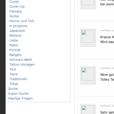
Comic
bei wem
Cover-Up
Fantasy
Gurke
Horror und Tod
in progress
Japanisch
verfasst v
Keltisch
Krasse A
Liebe
Wird das
Natur
Porträt
Religiös
Schwarz-Weiß
Tattoo-Vorlagen
verfasst v
Text
Tiere
Wow geil
Traditionell
Tolles Te
Tribal
Suche
Super-Suche
Häufige Fragen
verfasst v
Sehr gei