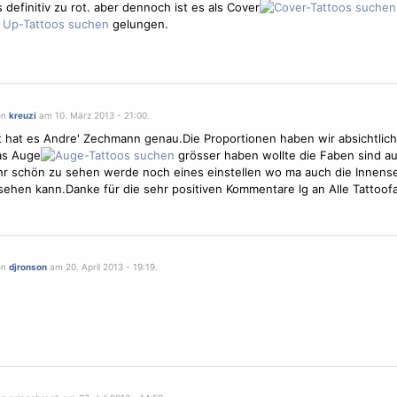
s definitiv zu rot. aber dennoch ist es als Cover
gelungen.
on
kreuzi
am 10. März 2013 - 21:00.
hat es Andre' Zechmann genau.Die Proportionen haben wir absichtlich
as Auge
grösser haben wollte die Faben sind au
hr schön zu sehen werde noch eines einstellen wo ma auch die Innense
sehen kann.Danke für die sehr positiven Kommentare lg an Alle Tattoof
on
djronson
am 20. April 2013 - 19:19.