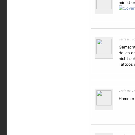
mir ist e
verfasst v
Gemacht 
da ich d
nicht se
Tattoos 
verfasst v
Hammer