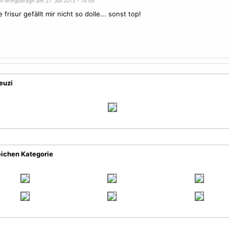
n eringobragh am 27. Juli 2013 - 14:59.
e frisur gefällt mir nicht so dolle... sonst top!
euzi
eichen Kategorie