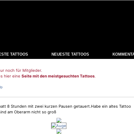
ESTE TATTOOS
NEUESTE TATTOOS
KOMMENT
ur noch für Mitglieder.
es hier eine
Seite mit den meistgesuchten Tattoos
.
Up
,hatt 8 Stunden mit zwei kurzen Pausen getauert.Habe ein altes Tattoo
ind am Oberarm nicht so groß