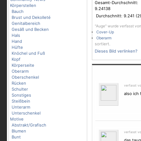
Gesamt-Durchschnitt:
Körperstellen
9.24138
Bauch
Durchschnitt:
9.241
(
2
Brust und Dekolleté
Genitalbereich
"Auge" wurde verfasst vo
Gesäß und Becken
Cover-Up
Hals
Oberarm
Hand
sortiert.
Hüfte
Dieses Bild verlinken?
Knöchel und Fuß
Kopf
Körperseite
Oberarm
Oberschenkel
Rücken
verfasst v
Schulter
also ich 
Sonstiges
Steißbein
Unterarm
Unterschenkel
Motive
Abstrakt/Grafisch
Blumen
verfasst v
Bunt
das taug