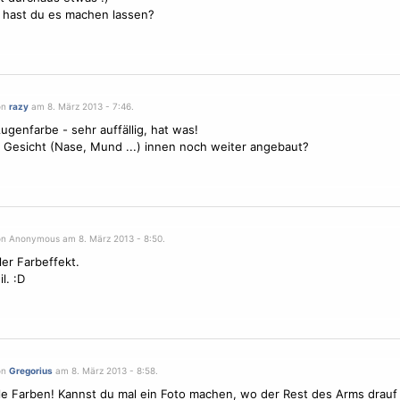
 hast du es machen lassen?
on
razy
am 8. März 2013 - 7:46.
ugenfarbe - sehr auffällig, hat was!
 Gesicht (Nase, Mund ...) innen noch weiter angebaut?
on Anonymous am 8. März 2013 - 8:50.
er Farbeffekt.
il. :D
on
Gregorius
am 8. März 2013 - 8:58.
le Farben! Kannst du mal ein Foto machen, wo der Rest des Arms drauf 