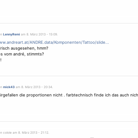
on
LennyRemi
am 8. März 2013 - 15:09.
ww.andreart.at/ANDRE.data/Komponenten/Tattoo/slide...
frisch ausgesehen, hmm?
 es vom andré, stimmts?
!
on
mick43
am 8. März 2013 - 20:34.
irgefallen die proportionen nicht . farbtechnisch finde ich das auch nicht
n colole am 8. März 2013 - 21:12.