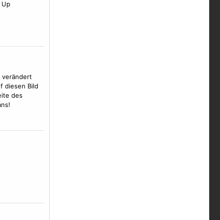
Up
 verändert
f diesen Bild
ite des
ans!