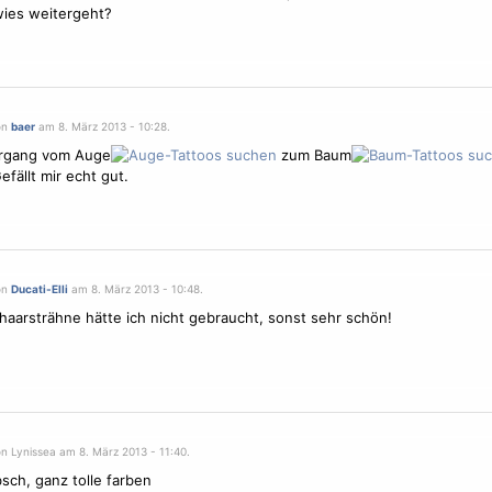
ies weitergeht?
on
baer
am 8. März 2013 - 10:28.
rgang vom Auge
zum Baum
efällt mir echt gut.
on
Ducati-Elli
am 8. März 2013 - 10:48.
 haarsträhne hätte ich nicht gebraucht, sonst sehr schön!
n Lynissea am 8. März 2013 - 11:40.
sch, ganz tolle farben