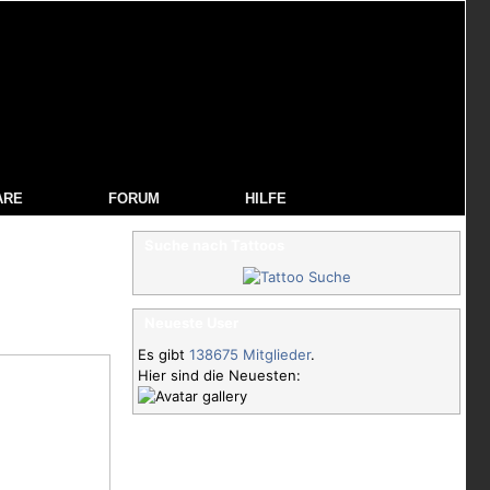
ARE
FORUM
HILFE
Suche nach Tattoos
Neueste User
Es gibt
138675 Mitglieder
.
Hier sind die Neuesten: