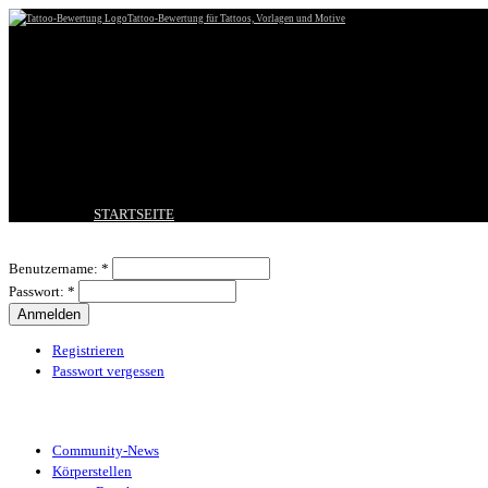
Tattoo-Bewertung für Tattoos, Vorlagen und Motive
STARTSEITE
TATTOO HOCHLADEN
Benutzeranmeldung
BESTE TATTOOS
Benutzername:
*
NEUESTE TATTOOS
Passwort:
*
KOMMENTARE
FORUM
HILFE
Registrieren
Passwort vergessen
Tattoo-Kategorien
Community-News
Körperstellen