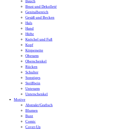
Bauch
Brust und Dekolleté
Genitalbereich
Gesäß und Becken
Hals
Hand
Hüfte
Knöchel und Fuß
Kopf
Körperseite
Oberarm
Oberschenkel
Rücken
Schulter
Sonstiges
Steißbein
Unterarm
Unterschenkel
Motive
Abstrakt/Grafisch
Blumen
Bunt
Comic
Cover-Up