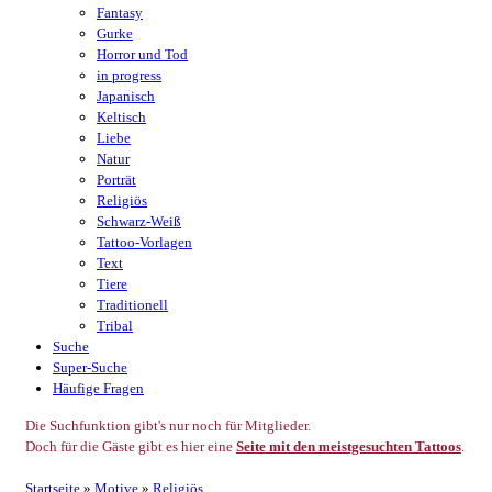
Fantasy
Gurke
Horror und Tod
in progress
Japanisch
Keltisch
Liebe
Natur
Porträt
Religiös
Schwarz-Weiß
Tattoo-Vorlagen
Text
Tiere
Traditionell
Tribal
Suche
Super-Suche
Häufige Fragen
Die Suchfunktion gibt's nur noch für Mitglieder.
Doch für die Gäste gibt es hier eine
Seite mit den meistgesuchten Tattoos
.
Startseite
»
Motive
»
Religiös