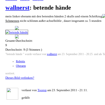
wallnerst
: betende hände
mein linker oberarm mit den betenden händen 2 skulls und einem Schriftzug
Schmerzen
nicht schlimm außer achselhöhle , dauer insgesamt ca. 5 stunden
Gesamt-Durchschnitt:
9
Durchschnitt:
9
(
3
Stimmen )
"betende hände " wurde verfasst von
wallnerst
am 23. September 2011 - 20:25. und als Ta
Religiös
Oberarm
sortiert.
Dieses Bild verlinken?
verfasst von
Toorop
am 23. September 2011 - 21:11.
gefällt