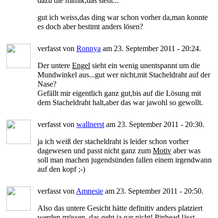
dazu die mimik,das sieht...
gut ich weiss,das ding war schon vorher da,man konnte
es doch aber bestimt anders lösen?
verfasst von
Ronnya
am 23. September 2011 - 20:24.
Der untere
Engel
sieht ein wenig unentspannt um die
Mundwinkel aus...gut wer nicht,mit Stacheldraht auf der
Nase?
Gefällt mir eigentlich ganz gut,bis auf die Lösung mit
dem Stacheldraht halt,aber das war jawohl so gewollt.
verfasst von
wallnerst
am 23. September 2011 - 20:30.
ja ich weiß der stacheldraht is leider schon vorher
dagewesen und passt nicht ganz zum
Motiv
aber was
soll man machen jugendsünden fallen einem irgendwann
auf den kopf ;-)
verfasst von
Amnesie
am 23. September 2011 - 20:50.
Also das untere Gesicht hätte definitiv anders platziert
werden müssen, das geht ja gar nicht! Pinhead lässt