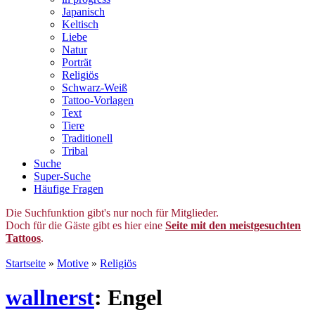
Japanisch
Keltisch
Liebe
Natur
Porträt
Religiös
Schwarz-Weiß
Tattoo-Vorlagen
Text
Tiere
Traditionell
Tribal
Suche
Super-Suche
Häufige Fragen
Die Suchfunktion gibt's nur noch für Mitglieder.
Doch für die Gäste gibt es hier eine
Seite mit den meistgesuchten
Tattoos
.
Startseite
»
Motive
»
Religiös
wallnerst
: Engel