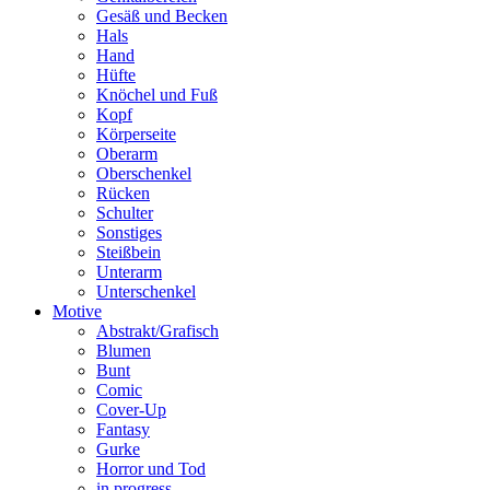
Gesäß und Becken
Hals
Hand
Hüfte
Knöchel und Fuß
Kopf
Körperseite
Oberarm
Oberschenkel
Rücken
Schulter
Sonstiges
Steißbein
Unterarm
Unterschenkel
Motive
Abstrakt/Grafisch
Blumen
Bunt
Comic
Cover-Up
Fantasy
Gurke
Horror und Tod
in progress