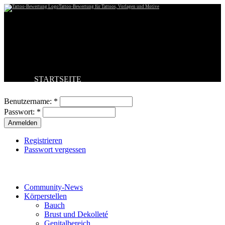
Tattoo-Bewertung für Tattoos, Vorlagen und Motive
STARTSEITE
Benutzeranmeldung
TATTOO HOCHLADEN
BESTE TATTOOS
Benutzername:
*
NEUESTE TATTOOS
Passwort:
*
KOMMENTARE
FORUM
HILFE
Registrieren
Passwort vergessen
Tattoo-Kategorien
Community-News
Körperstellen
Bauch
Brust und Dekolleté
Genitalbereich