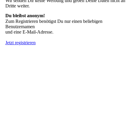
Wir senden Dir keine Werbung und geben Deine Daten nicht an
Dritte weiter.
Du bleibst anonym!
Zum Registrieren benötigst Du nur einen beliebigen
Benutzernamen
und eine E-Mail-Adresse.
Jetzt registrieren
Suche nach Tattoos
Neueste User
Es gibt
138675 Mitglieder
.
Hier sind die Neuesten:
nach oben