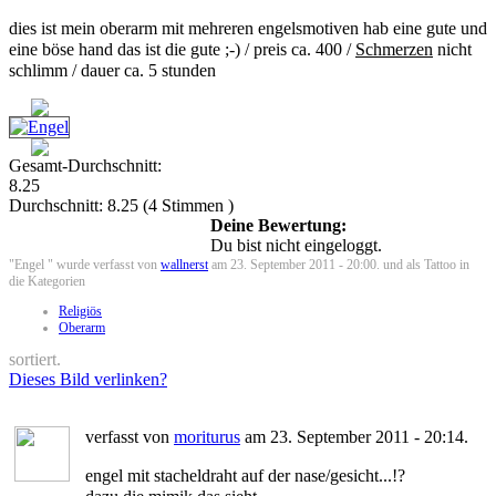
dies ist mein oberarm mit mehreren engelsmotiven hab eine gute und
eine böse hand das ist die gute ;-) / preis ca. 400 /
Schmerzen
nicht
schlimm / dauer ca. 5 stunden
Gesamt-Durchschnitt:
8.25
Durchschnitt:
8.25
(
4
Stimmen )
Deine Bewertung:
Du bist nicht eingeloggt.
"Engel " wurde verfasst von
wallnerst
am 23. September 2011 - 20:00. und als Tattoo in
die Kategorien
Religiös
Oberarm
sortiert.
Dieses Bild verlinken?
verfasst von
moriturus
am 23. September 2011 - 20:14.
engel mit stacheldraht auf der nase/gesicht...!?