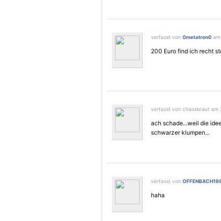
verfasst von
0metatron0
am 
200 Euro find ich recht st
verfasst von chaosbraut am 2
ach schade...weil die idee
schwarzer klumpen...
verfasst von
OFFENBACH19
haha