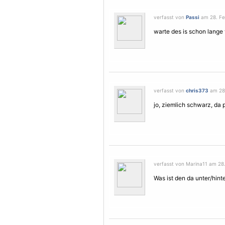
verfasst von
Passi
am 28. Feb
warte des is schon lange 
verfasst von
chris373
am 28.
jo, ziemlich schwarz, da 
verfasst von Marina11 am 28.
Was ist den da unter/hinte