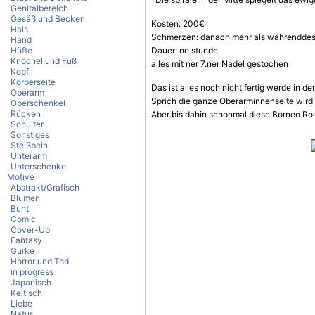
Genitalbereich
Gesäß und Becken
Kosten: 200€
Hals
Schmerzen: danach mehr als währenddess
Hand
Hüfte
Dauer: ne stunde
Knöchel und Fuß
alles mit ner 7.ner Nadel gestochen
Kopf
Körperseite
Das ist alles noch nicht fertig werde in 
Oberarm
Sprich die ganze Oberarminnenseite wird 
Oberschenkel
Rücken
Aber bis dahin schonmal diese Borneo Ro
Schulter
Sonstiges
Steißbein
Unterarm
Unterschenkel
Motive
Abstrakt/Grafisch
Blumen
Bunt
Comic
Cover-Up
Fantasy
Gurke
Horror und Tod
in progress
Japanisch
Keltisch
Liebe
Natur