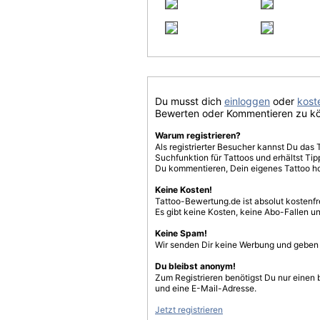
Du musst dich
einloggen
oder
koste
Bewerten oder Kommentieren zu k
Warum registrieren?
Als registrierter Besucher kannst Du das 
Suchfunktion für Tattoos und erhältst T
Du kommentieren, Dein eigenes Tattoo h
Keine Kosten!
Tattoo-Bewertung.de ist absolut kostenf
Es gibt keine Kosten, keine Abo-Fallen u
Keine Spam!
Wir senden Dir keine Werbung und geben D
Du bleibst anonym!
Zum Registrieren benötigst Du nur einen
und eine E-Mail-Adresse.
Jetzt registrieren