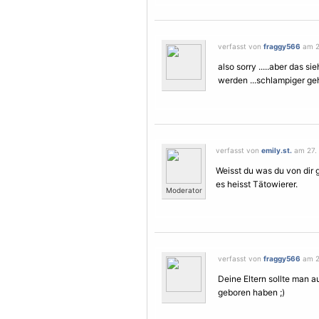
verfasst von
fraggy566
am 2
also sorry .....aber das s
werden ...schlampiger geh
verfasst von
emily.st.
am 27. 
Weisst du was du von dir 
es heisst Tätowierer.
Moderator
verfasst von
fraggy566
am 2
Deine Eltern sollte man a
geboren haben ;)