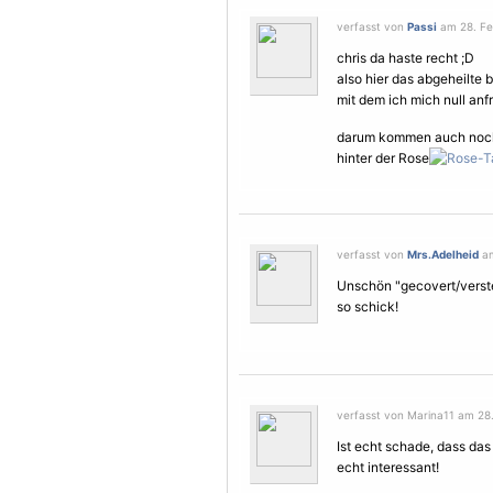
verfasst von
Passi
am 28. Fe
chris da haste recht ;D
also hier das abgeheilte 
mit dem ich mich null an
darum kommen auch noch 
hinter der Rose
verfasst von
Mrs.Adelheid
am
Unschön "gecovert/verstec
so schick!
verfasst von Marina11 am 28.
Ist echt schade, dass das 
echt interessant!