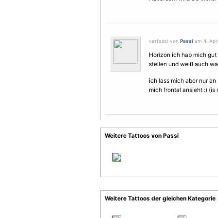
verfasst von
Passi
am 4. Apri
Horizon ich hab mich gut 
stellen und weiß auch w
ich lass mich aber nur an
mich frontal ansieht :) (i
Weitere Tattoos von Passi
Weitere Tattoos der gleichen Kategorie