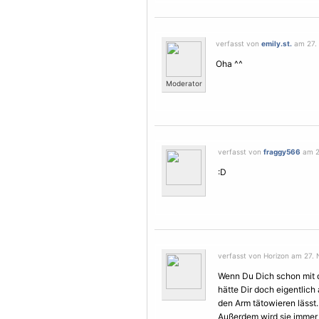
verfasst von
emily.st.
am 27. 
Oha ^^
Moderator
verfasst von
fraggy566
am 2
:D
verfasst von Horizon am 27. 
Wenn Du Dich schon mit d
hätte Dir doch eigentlic
den Arm
tätowieren
lässt.
Außerdem wird sie immer