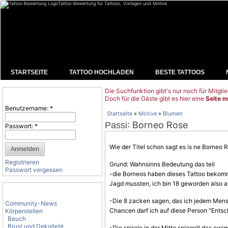
Tattoo-Bewertung für Tattoos, Vorlagen und Motive
STARTSEITE
TATTOO HOCHLADEN
BESTE TATTOOS
Die Suchfunktion gibt's nur noch für Mitglie
Benutzeranmeldung
Doch für die Gäste gibt es hier eine
Seite m
Benutzername:
*
Startseite
»
Motive
»
Blumen
: Borneo Rose
Passi
Passwort:
*
Wie der Titel schon sagt es is ne Borneo 
Registrieren
Grund: Wahnsinns Bedeutung das teil
Passwort vergessen
-die Borneos haben dieses Tattoo bekomm
Jagd mussten, ich bin 18 geworden also 
Tattoo-Kategorien
-Die 8 zacken sagen, das ich jedem Men
Community-News
Chancen darf ich auf diese Person "Ents
Körperstellen
Bauch
Brust und Dekolleté
-Die spirale in der Mitte spiegelt das ewi