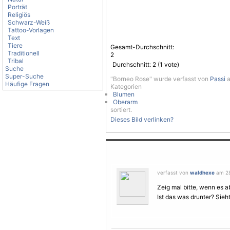
Porträt
Religiös
Schwarz-Weiß
Tattoo-Vorlagen
Text
Tiere
Gesamt-Durchschnitt:
Traditionell
2
Tribal
Durchschnitt:
2
(
1
vote)
Suche
Super-Suche
"Borneo Rose" wurde verfasst von
Passi
a
Häufige Fragen
Kategorien
Blumen
Oberarm
sortiert.
Dieses Bild verlinken?
verfasst von
waldhexe
am 28
Zeig mal bitte, wenn es ab
Ist das was drunter? Sieht 