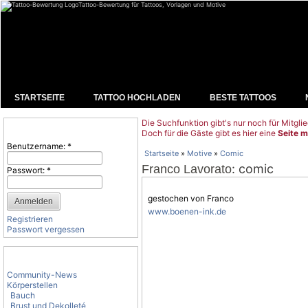
Tattoo-Bewertung für Tattoos, Vorlagen und Motive
STARTSEITE
TATTOO HOCHLADEN
BESTE TATTOOS
Die Suchfunktion gibt's nur noch für Mitglie
Benutzeranmeldung
Doch für die Gäste gibt es hier eine
Seite m
Benutzername:
*
Startseite
»
Motive
»
Comic
: comic
Franco Lavorato
Passwort:
*
gestochen von Franco
www.boenen-ink.de
Registrieren
Passwort vergessen
Tattoo-Kategorien
Community-News
Körperstellen
Bauch
Brust und Dekolleté