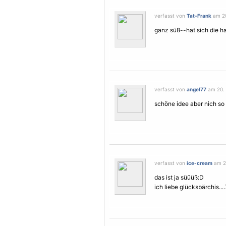
verfasst von
Tat-Frank
am 20
ganz süß--hat sich die ha
verfasst von
angel77
am 20. 
schöne idee aber nich so
verfasst von
ice-cream
am 27
das ist ja süüüß:D
ich liebe glücksbärchis...