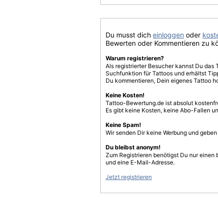
Du musst dich
einloggen
oder
koste
Bewerten oder Kommentieren zu k
Warum registrieren?
Als registrierter Besucher kannst Du das 
Suchfunktion für Tattoos und erhältst T
Du kommentieren, Dein eigenes Tattoo h
Keine Kosten!
Tattoo-Bewertung.de ist absolut kostenf
Es gibt keine Kosten, keine Abo-Fallen u
Keine Spam!
Wir senden Dir keine Werbung und geben D
Du bleibst anonym!
Zum Registrieren benötigst Du nur einen
und eine E-Mail-Adresse.
Jetzt registrieren