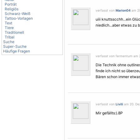
Porträt
Religiös
verfasst von
Marion04
am 20
Schwarz-Weiß
Tattoo-Vorlagen
uiii knuttsscchh...ein Glü
Text
niedlich...aber etwas zu b
Tiere
Traditionell
Tribal
Suche
Super-Suche
Häufige Fragen
verfasst von fermentum am 2
Die Technik ohne outlines
finde ich nicht so überzeu
Bären schon immer etwas
verfasst von
Livili
am 20. Dez
Mir gefällts:).8P