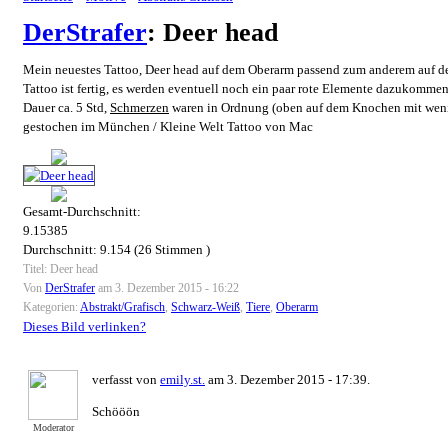
DerStrafer
: Deer head
Mein neuestes Tattoo, Deer head auf dem Oberarm passend zum anderem auf de
Tattoo ist fertig, es werden eventuell noch ein paar rote Elemente dazukommen
Dauer ca. 5 Std,
Schmerzen
waren in Ordnung (oben auf dem Knochen mit wenig 
gestochen im München / Kleine Welt Tattoo von Mac
Gesamt-Durchschnitt:
9.15385
Durchschnitt:
9.154
(
26
Stimmen )
Titel: Deer head
Von
DerStrafer
am 3. Dezember 2015 - 16:22
Kategorien:
Abstrakt/Grafisch
,
Schwarz-Weiß
,
Tiere
,
Oberarm
Dieses Bild verlinken?
verfasst von
emily.st.
am 3. Dezember 2015 - 17:39.
Schööön
Moderator