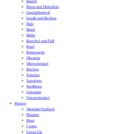
Bauch
Brust und Dekolleté
Genitalbereich
Gesäß und Becken
Hals
Hand
Hüfte
Knöchel und Fuß
Kopf
Körperseite
Oberarm
Oberschenkel
Rücken
Schulter
Sonstiges
Steißbein
Unterarm
Unterschenkel
Motive
Abstrakt/Grafisch
Blumen
Bunt
Comic
Cover-Up