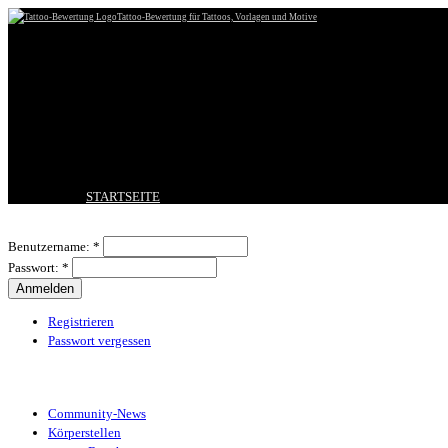
Tattoo-Bewertung für Tattoos, Vorlagen und Motive
STARTSEITE
TATTOO HOCHLADEN
Benutzeranmeldung
BESTE TATTOOS
Benutzername:
*
NEUESTE TATTOOS
Passwort:
*
KOMMENTARE
FORUM
HILFE
Registrieren
Passwort vergessen
Tattoo-Kategorien
Community-News
Körperstellen