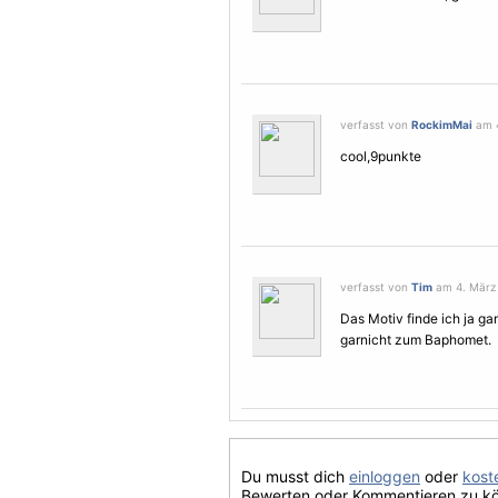
verfasst von
RockimMai
am 4
cool,9punkte
verfasst von
Tim
am 4. März 
Das
Motiv
finde ich ja ga
garnicht zum Baphomet.
Du musst dich
einloggen
oder
koste
Bewerten oder Kommentieren zu k