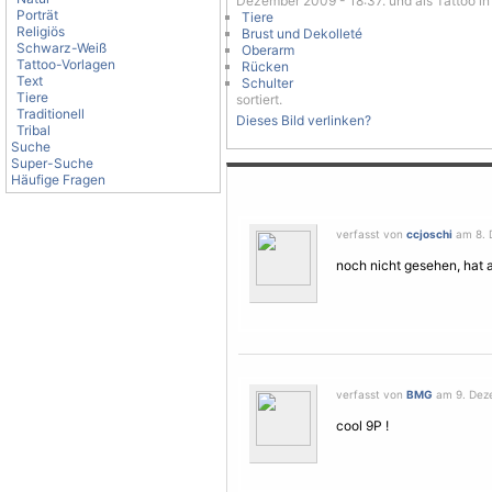
Dezember 2009 - 18:37. und als Tattoo in
Porträt
Tiere
Religiös
Brust und Dekolleté
Schwarz-Weiß
Oberarm
Tattoo-Vorlagen
Rücken
Text
Schulter
Tiere
sortiert.
Traditionell
Dieses Bild verlinken?
Tribal
Suche
Super-Suche
Häufige Fragen
verfasst von
ccjoschi
am 8. 
noch nicht gesehen, hat 
verfasst von
BMG
am 9. Deze
cool 9P !