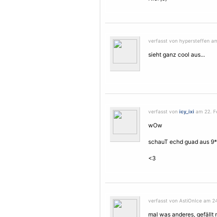
verfasst von hypersteffen am
sieht ganz cool aus...
verfasst von
icy_ixi
am 22. Fe
wOw
schauT echd guad aus 9*
<3
verfasst von AstiOnIce am 24
mal was anderes, gefällt m