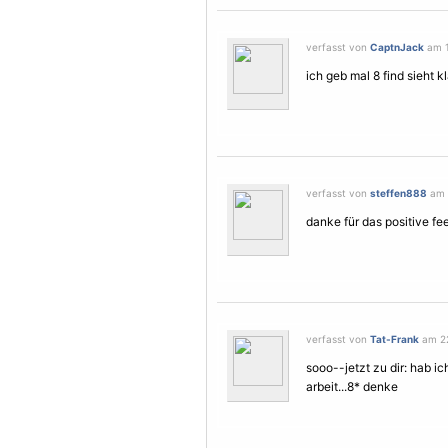
verfasst von
CaptnJack
am 1
ich geb mal 8 find sieht k
verfasst von
steffen888
am 
danke für das positive f
verfasst von
Tat-Frank
am 22
sooo--jetzt zu dir: hab i
arbeit...8* denke