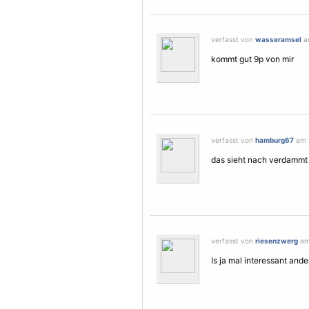
verfasst von
wasseramsel
am
kommt gut 9p von mir
verfasst von
hamburg67
am 1
das sieht nach verdammt 
verfasst von
riesenzwerg
am 
Is ja mal interessant anders.