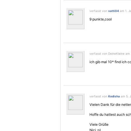
verfasst von
vatti04
am 1. Ja
9 punkte,cool
verfasst von DeineKleine am 
ich gib mal 10* find ich c
verfasst von
Kedisha
am 5. J
Vielen Dank für die nette
Hoffe du hattest auch s
Viele Grüße
Nici ;o)