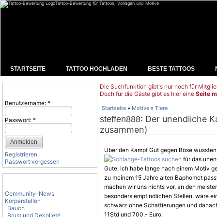
Tattoo-Bewertung für Tattoos, Vorlagen und Motive
STARTSEITE
TATTOO HOCHLADEN
BESTE TATTOOS
Die Suchfunktion gibt's nur noch für Mitglie
Benutzeranmeldung
Doch für die Gäste gibt es hier eine
Seite m
Benutzername:
*
Startseite
»
Motive
»
Tiere
: Der unendliche 
steffen888
Passwort:
*
zusammen)
Über den Kampf Gut gegen Böse wussten a
Registrieren
für das unen
Passwort vergessen
Gute. Ich habe lange nach einem
Motiv
ge
zu meinem 15 Jahre alten Baphomet pass
Tattoo-Kategorien
machen wir uns nichts vor, an den meisten 
Community-News
besonders empfindlichen Stellen, wäre ein
Körperstellen
schwarz ohne Schattierungen und danach
Bauch
11Std und 700.- Euro.
Brust und Dekolleté