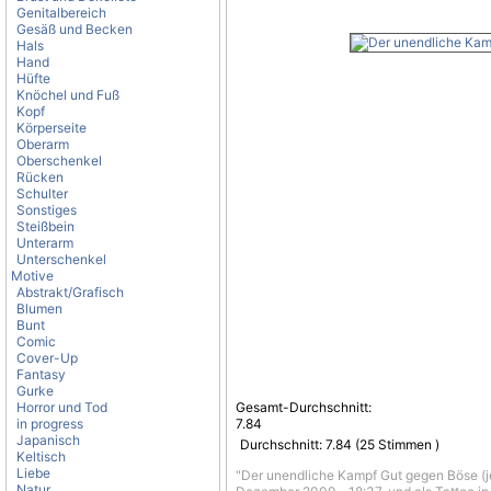
Genitalbereich
Gesäß und Becken
Hals
Hand
Hüfte
Knöchel und Fuß
Kopf
Körperseite
Oberarm
Oberschenkel
Rücken
Schulter
Sonstiges
Steißbein
Unterarm
Unterschenkel
Motive
Abstrakt/Grafisch
Blumen
Bunt
Comic
Cover-Up
Fantasy
Gurke
Horror und Tod
Gesamt-Durchschnitt:
in progress
7.84
Japanisch
Durchschnitt:
7.84
(
25
Stimmen )
Keltisch
Liebe
"Der unendliche Kampf Gut gegen Böse (
Natur