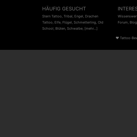
HÄUFIG GESUCHT
INTERE
Stern Tattoo
,
Tribal
,
Engel
,
Drachen
Wissenswert
Tattoo
,
Elfe
,
Flügel
,
Schmetterling
,
Old
Forum
,
Blog
School
,
Blüten
,
Schwalbe
,
[mehr...]
♥
Tattoo-Be