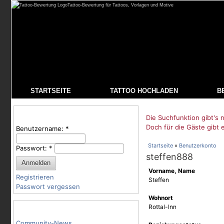
Tattoo-Bewertung für Tattoos, Vorlagen und Motive
STARTSEITE
TATTOO HOCHLADEN
B
Benutzeranmeldung
Die Suchfunktion gibt's n
Doch für die Gäste gibt 
Benutzername:
*
Startseite
»
Benutzerkonto
Passwort:
*
steffen888
Vorname, Name
Registrieren
Steffen
Passwort vergessen
Wohnort
Tattoo-Kategorien
Rottal-Inn
Community-News