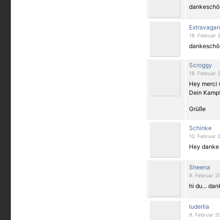
dankeschön
Extravagan
18. Februar 
dankeschön
Scroggy
18. Februar 
Hey merci v
Dein Kampf
Grüße
Schinke
10. Februar 
Hey danke 
Sheena
9. Februar 2
hi du... da
luderlia
9. Februar 2