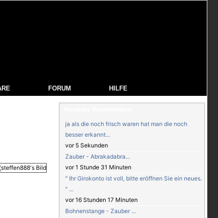
ARE
FORUM
HILFE
Neueste Kommentare
ja als die noch frisch waren hat man die noch
besser erkannt...
vor 5 Sekunden
Zauber - Abrakadabra...
vor 1 Stunde 31 Minuten
" Ihr Girokonto ist voll, bitte eröffnen Sie ein neues.
" ...
vor 16 Stunden 17 Minuten
Bohnenstange - Zauber ...