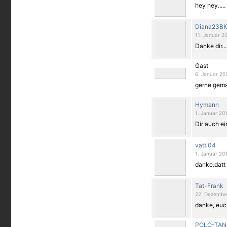
hey hey.....
Diana23B
11. Januar 20
Danke dir...
Gast
6. Januar 20
gerne gemac
Hymann
1. Januar 201
Dir auch ei
vatti04
1. Januar 201
danke.datt
Tat-Frank
22. Dezember
danke, euc
POLO-TAN