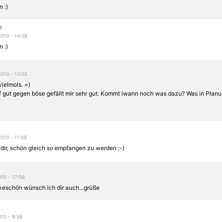
 :)
t
2010 - 14:08
 :)
2010 - 13:02
ielmols. =)
 gut gegen böse gefällt mir sehr gut. Kommt iwann noch was dazu? Was in Planun
2010 - 11:59
dir, schön gleich so empfangen zu werden ;-)
010 - 17:06
nkeschön wünsch ich dir auch...grüße
010 - 9:58