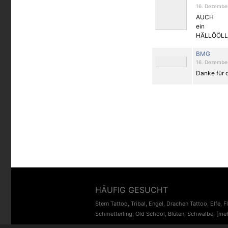
16. Dezember
AUCH
ein
HÄLLÖÖLL
BMG
16. Dezember
Danke für d
HÄUFIG GESUCHT
Stern Tattoo
,
Tribal
,
Engel
,
Drachen Tattoo
,
Elfe
,
F
Schmetterling
,
Old School
,
Blüten
,
Schwalbe
,
[meh