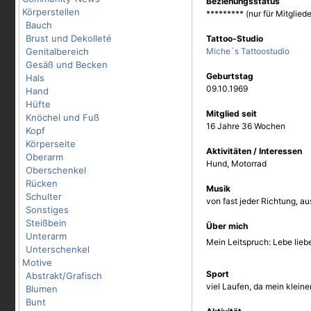
Beziehungsstatus
Körperstellen
********* (nur für Mitgliede
Bauch
Brust und Dekolleté
Tattoo-Studio
Genitalbereich
Miche´s Tattoostudio
Gesäß und Becken
Geburtstag
Hals
09.10.1969
Hand
Hüfte
Mitglied seit
Knöchel und Fuß
16 Jahre 36 Wochen
Kopf
Körperseite
Aktivitäten / Interessen
Oberarm
Hund, Motorrad
Oberschenkel
Rücken
Musik
Schulter
von fast jeder Richtung, au
Sonstiges
Steißbein
Über mich
Unterarm
Mein Leitspruch: Lebe lieb
Unterschenkel
Motive
Sport
Abstrakt/Grafisch
viel Laufen, da mein kleine
Blumen
Bunt