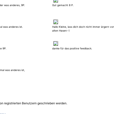
eder was anderes, 9P.
Gut gemacht 8 P.
al was anderes ist.
Hallo Kleine, lass dich doch nicht immer ärgern vo
alten Hasen:-)
e 9P.
danke für das positive feedback.
 mal was anderes ist,
on registrierten Benutzern geschrieben werden.