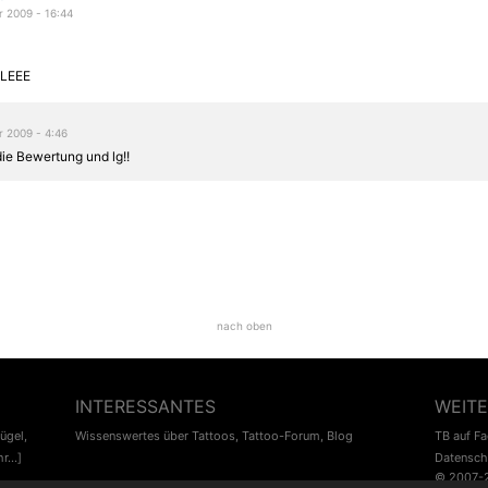
 2009 - 16:44
LEEE
 2009 - 4:46
ie Bewertung und lg!!
nach oben
INTERESSANTES
WEITE
lügel
,
Wissenswertes über Tattoos
,
Tattoo-Forum
,
Blog
TB auf F
r...]
Datensch
© 2007-