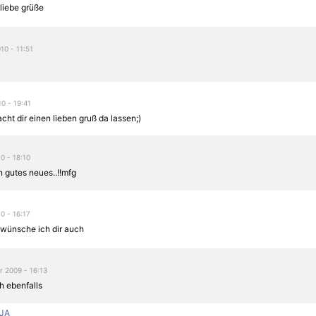
 liebe grüße
K
10 - 11:51
10 - 19:41
ht dir einen lieben gruß da lassen;)
0 - 18:10
n gutes neues..!!mfg
0 - 16:17
 wünsche ich dir auch
 2009 - 16:13
h ebenfalls
JA