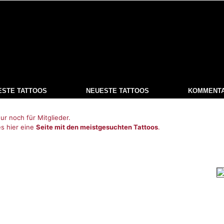
ESTE TATTOOS
NEUESTE TATTOOS
KOMMENT
ur noch für Mitglieder.
es hier eine
Seite mit den meistgesuchten Tattoos
.