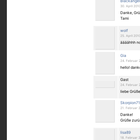
Blackange
30. April 201
Danke, Grüß
Tami
wolf
25. April 201
äääähhh noch
Gia
24. Februar 
hello! dank
Gast
24. Februar 
liebe Grüße
Skorpion71
21. Februar 
Danke!
Grüße zur
lisa89
18. Februar 