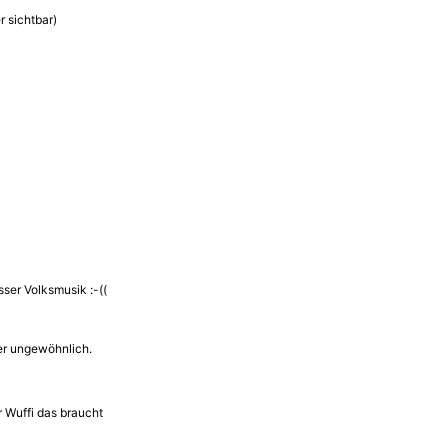
r sichtbar)
sser Volksmusik :-((
er ungewöhnlich.
r Wuffi das braucht