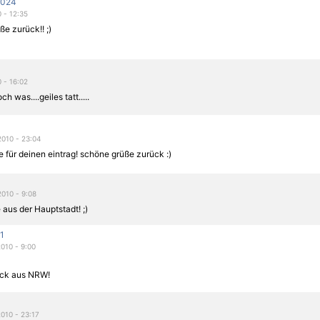
l024
0 - 12:35
e zurück!! ;)
0 - 16:02
 was....geiles tatt.....
2010 - 23:04
e für deinen eintrag! schöne grüße zurück :)
2010 - 9:08
 aus der Hauptstadt! ;)
1
2010 - 9:00
ück aus NRW!
2010 - 23:17