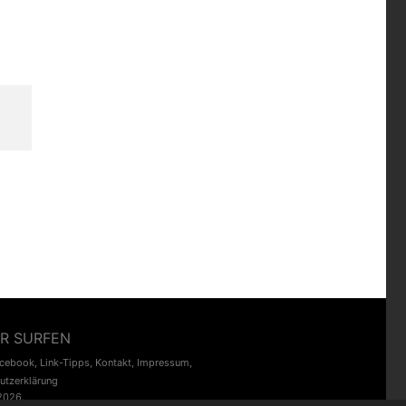
R SURFEN
acebook
,
Link-Tipps
,
Kontakt
,
Impressum
,
utzerklärung
2026.