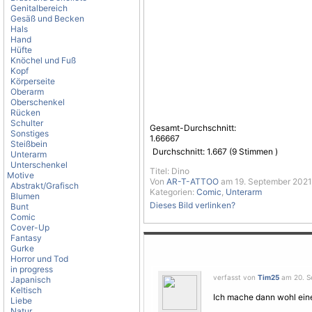
Genitalbereich
Gesäß und Becken
Hals
Hand
Hüfte
Knöchel und Fuß
Kopf
Körperseite
Oberarm
Oberschenkel
Rücken
Schulter
Gesamt-Durchschnitt:
Sonstiges
1.66667
Steißbein
Durchschnitt:
1.667
(
9
Stimmen )
Unterarm
Unterschenkel
Titel: Dino
Motive
Von
AR-T-ATTOO
am 19. September 2021
Abstrakt/Grafisch
Kategorien:
Comic
,
Unterarm
Blumen
Dieses Bild verlinken?
Bunt
Comic
Cover-Up
Fantasy
Gurke
Horror und Tod
in progress
verfasst von
Tim25
am 20. S
Japanisch
Keltisch
Ich mache dann wohl ein
Liebe
Natur