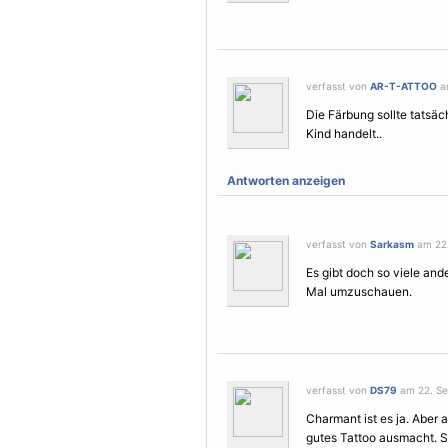
verfasst von
AR-T-ATTOO
am
Die Färbung sollte tatsäc
Kind handelt..
Antworten anzeigen
verfasst von
Sarkasm
am 22.
Es gibt doch so viele an
Mal umzuschauen.
verfasst von
DS79
am 22. Se
Charmant ist es ja. Aber 
gutes Tattoo ausmacht. 