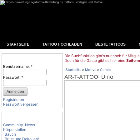
Tattoo-Bewertung für Tattoos, Vorlagen und Motive
STARTSEITE
TATTOO HOCHLADEN
BESTE TATTOOS
Die Suchfunktion gibt's nur noch für Mitglie
Benutzeranmeldung
Doch für die Gäste gibt es hier eine
Seite m
Benutzername:
*
Startseite
»
Motive
»
Comic
: Dino
AR-T-ATTOO
Passwort:
*
Registrieren
Passwort vergessen
Tattoo-Kategorien
Community-News
Körperstellen
Bauch
Brust und Dekolleté