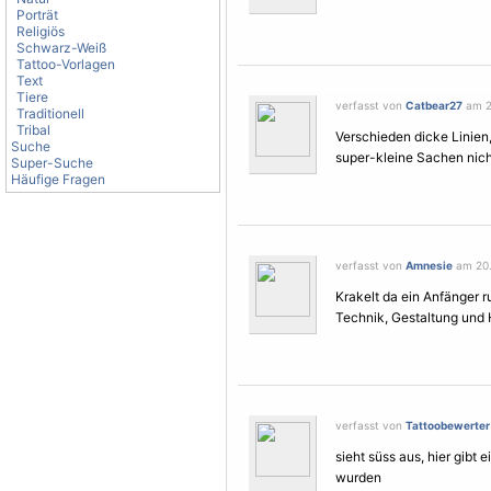
Porträt
Religiös
Schwarz-Weiß
Tattoo-Vorlagen
Text
Tiere
verfasst von
Catbear27
am 2
Traditionell
Tribal
Verschieden dicke Linien
Suche
super-kleine Sachen nicht 
Super-Suche
Häufige Fragen
verfasst von
Amnesie
am 20.
Krakelt da ein Anfänger r
Technik, Gestaltung und H
verfasst von
Tattoobewerter
sieht süss aus, hier gibt 
wurden