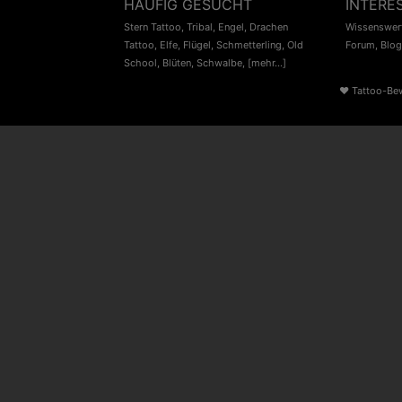
HÄUFIG GESUCHT
INTERE
Stern Tattoo
,
Tribal
,
Engel
,
Drachen
Wissenswert
Tattoo
,
Elfe
,
Flügel
,
Schmetterling
,
Old
Forum
,
Blog
School
,
Blüten
,
Schwalbe
,
[mehr...]
♥
Tattoo-Be