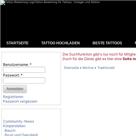
Tattoo-Bewertung für Tattoos, Vorlagen und Motive
STARTSEITE
TATTOO HOCHLADEN
BESTE TATTOOS
Die Suchfunktion gibt's nur noch für Mitglie
Benutzeranmeldung
Doch für die Gäste gibt es hier eine
Seite m
Benutzername:
*
Startseite
»
Motive
»
Traditionell
Passwort:
*
Registrieren
Passwort vergessen
Tattoo-Kategorien
Community-News
Körperstellen
Bauch
Brust und Dekolleté