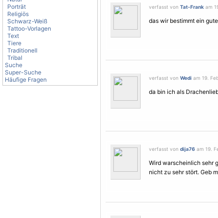
Porträt
verfasst von
Tat-Frank
am 19
Religiös
das wir bestimmt ein gutes
Schwarz-Weiß
Tattoo-Vorlagen
Text
Tiere
Traditionell
Tribal
Suche
Super-Suche
verfasst von
Wedi
am 19. Feb
Häufige Fragen
da bin ich als Drachenli
verfasst von
dija76
am 19. Fe
Wird warscheinlich sehr g
nicht zu sehr stört. Geb m