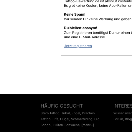
Tattoo-Bewertung.de ist absolut kostenf
Es gibt keine Kosten, keine Abo-Fallen u
Keine Spam!
Wir senden Dir keine Werbung und geben D
Du bleibst anonym!
Zum Registrieren benötigst Du nur einen
und eine E-Mail-Adresse.
Jetzt registrieren
HÄUFIG GESUCHT
INTERE
Stern Tattoo
,
Tribal
,
Engel
,
Drachen
Wissenswert
Tattoo
,
Elfe
,
Flügel
,
Schmetterling
,
Old
Forum
,
Blog
School
,
Blüten
,
Schwalbe
,
[mehr...]