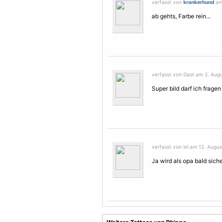
verfasst von
krankerhund
am 
ab gehts, Farbe rein...
verfasst von Gast am 2. Augu
Super bild darf ich frage
verfasst von lol am 12. Augus
Ja wird als opa bald siche