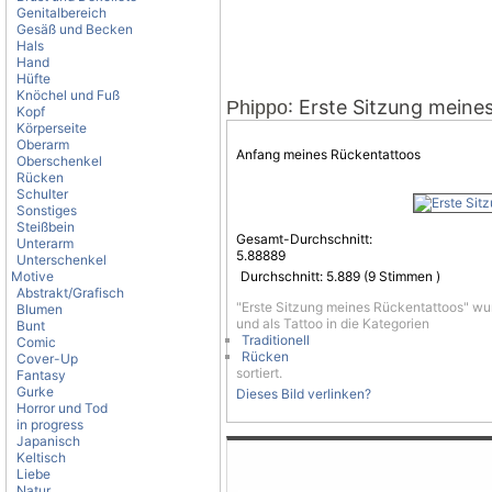
Genitalbereich
Gesäß und Becken
Hals
Hand
Hüfte
Knöchel und Fuß
: Erste Sitzung meine
Phippo
Kopf
Körperseite
Oberarm
Anfang meines Rückentattoos
Oberschenkel
Rücken
Schulter
Sonstiges
Steißbein
Gesamt-Durchschnitt:
Unterarm
5.88889
Unterschenkel
Motive
Durchschnitt:
5.889
(
9
Stimmen )
Abstrakt/Grafisch
"Erste Sitzung meines Rückentattoos" wu
Blumen
und als Tattoo in die Kategorien
Bunt
Traditionell
Comic
Rücken
Cover-Up
sortiert.
Fantasy
Gurke
Dieses Bild verlinken?
Horror und Tod
in progress
Japanisch
Keltisch
Liebe
Natur