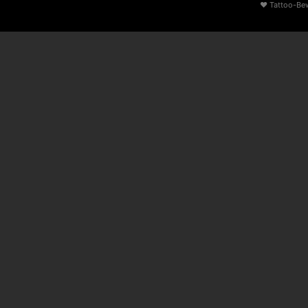
♥
Tattoo-Be