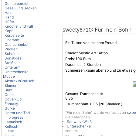
Genitalbereich
Gesäß und Becken
Hals
Hand
Hüfte
Knöchel und Fuß
: Für mein Sohn
sweety8710
Kopf
Körperseite
Oberarm
Ein Tattoo von meinem Freund
Oberschenkel
Rücken
Studio:"Mystic Art Tattoo"
Schulter
Sonstiges
Preis: 100 Euro
Steißbein
Dauer: ca. 2 Stunden
Unterarm
Schmerzen:kaum aber ab und zu etwas 
Unterschenkel
Motive
Abstrakt/Grafisch
Blumen
Bunt
Gesamt-Durchschnitt:
Comic
8.35
Cover-Up
Fantasy
Durchschnitt:
8.35
(
20
Stimmen )
Gurke
"Für mein Sohn" wurde verfasst von
swee
Horror und Tod
die Kategorien
in progress
Schwarz-Weiß
Japanisch
Unterschenkel
Keltisch
sortiert.
Liebe
Natur