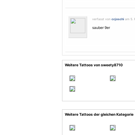
verfasst von
ccjoschi
am 5. F
sauber 9er
Weitere Tattoos von sweety8710
Weitere Tattoos der gleichen Kategorie