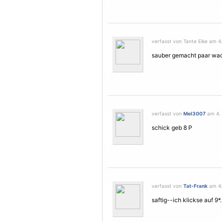
verfasst von Tante Elke am 4
sauber gemacht paar wack
verfasst von
Mel3007
am 4. 
schick geb 8 P
verfasst von
Tat-Frank
am 4.
saftig--ich klickse auf 9*