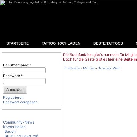
Tattoo-Bewertung für Tattoos, Vorlagen und Motive
STARTSEITE
TATTOO HOCHLADEN
BESTE TATTOOS
Die Suchfunktion gibt's nur noch für Mitglie
Benutzeranmeldung
Doch für die Gäste gibt es hier eine
Seite m
Benutzername:
*
Startseite
»
Motive
»
Schwarz-Weiß
Passwort:
*
Registrieren
Passwort vergessen
Tattoo-Kategorien
Community-News
Körperstellen
Bauch
Brust und Dekolleté