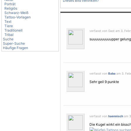
Dieses Bild verlinken?
Porträt
Religiös
Schwarz-Weiß
Tattoo-Vorlagen
Text
Tiere
Traditionell
verfasst von Gast am 3. Febr
Tribal
Suche
suuuuuuuuuupper gelung
Super-Suche
Häufige Fragen
verfasst von
Baba
am 3. Febr
Sehr geil 9 punkte
verfasst von
haennisch
am 3.
Die Kugel wirkt ein bissc