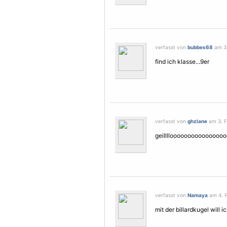
verfasst von
bubbes68
am 3.
find ich klasse...9er
verfasst von
ghzlane
am 3. F
geilllloooooooooooooooo
verfasst von
Namaya
am 4. F
mit der billardkugel will i