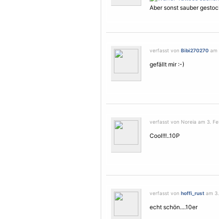
Aber sonst sauber gestoc
verfasst von
Bibi270270
am 3
gefällt mir :-)
verfasst von Noreia am 3. Fe
Cool!!!..10P
verfasst von
hoffi_rust
am 3.
echt schön....10er