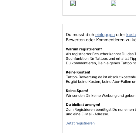
Du musst dich
einloggen
oder
koste
Bewerten oder Kommentieren zu k
Warum registrieren?
Als registrierter Besucher kannst Du das 
Suchfunktion für Tattoos und erhältst T
Du kommentieren, Dein eigenes Tattoo h
Keine Kosten!
Tattoo-Bewertung.de ist absolut kostenf
Es gibt keine Kosten, keine Abo-Fallen u
Keine Spam!
Wir senden Dir keine Werbung und geben D
Du bleibst anonym!
Zum Registrieren benötigst Du nur einen
und eine E-Mail-Adresse.
Jetzt registrieren