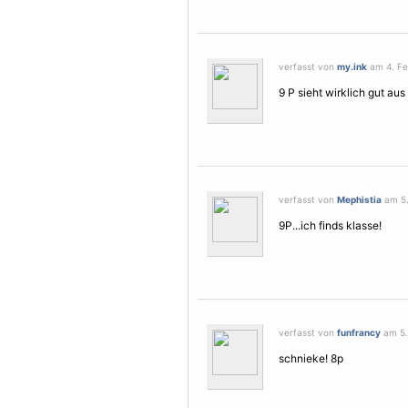
verfasst von
my.ink
am 4. Fe
9 P sieht wirklich gut aus 
verfasst von
Mephistia
am 5.
9P...ich finds klasse!
verfasst von
funfrancy
am 5.
schnieke! 8p