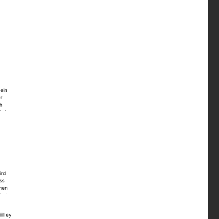
 ein
er
ch
dwie
ieger
ch
nnte.
linker
ird
ss
inen
 hat
ft
eben -
ll ey
lles