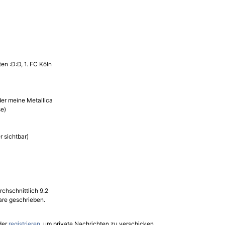
ten :D:D, 1. FC Köln
der meine Metallica
e)
r sichtbar)
rchschnittlich 9.2
re geschrieben.
der
registrieren
, um private Nachrichten zu verschicken.