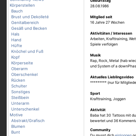
Geburtstag
Körperstellen
28.08.1986
Bauch
Brust und Dekolleté
Mitglied seit
Genitalbereich
16 Jahre 27 Wochen
Gesäß und Becken
Aktivitäten / Interessen
Hals
Arbeiten, Krafttraining, Wet
Hand
Spiele verfolgen
Hüfte
Knöchel und Fuß
Musik
Kopf
Rap, Rock, Metal (hab wie
Körperseite
und System of a downPhas
Oberarm
Oberschenkel
Aktuelles Lieblingsvideo
Rücken
********* (nur für Mitgliede
Schulter
Sonstiges
Sport
Steißbein
Krafttraining, Joggen
Unterarm
Unterschenkel
Aktivität
Motive
Baba hat 30 Tattoos mit du
Abstrakt/Grafisch
bewertet und 36 Kommenta
Blumen
Community
Bunt
Du musst dich
einloggen
o