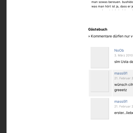
man sowas bereuen. bushido 
was man hört ist ja, dass er 
namen benutzt. beispiel war b
er eine frau verklagt, die bei
sie hatte in der produktbesc
shirt im hiphop und bushido st
zum tattoo: sieht aufjeden fal
Gästebuch
eine raplegende aber soweit
» Kommentare dürfen nur v
mutig
NoOb
3. März 2010
slm Usta d
massi91
21. Februar 
wünsch cih 
greeetz
massi91
21. Februar 
erster...lie