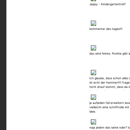
Jappy - Kindergartentreff
kommentar des tages!!!
das wird feines. Punkte gibt e
Ich glaube, dass schon alles
ist echt der hammer!!!! frag
nicht drauf kommt, dass da 
kann bzw. dass man grad ve
ja aufjeden fall erweitern las
vielleicht eine schriftrolle mi
idee.
naja jedem das seine oder? i