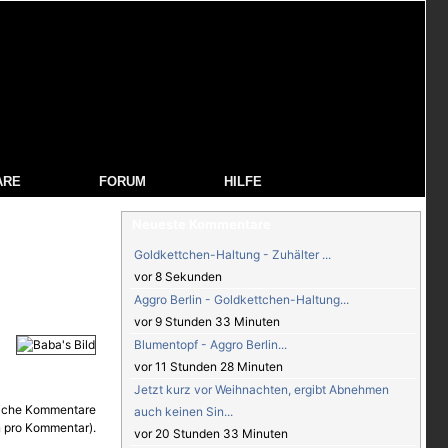
ARE
FORUM
HILFE
Neueste Kommentare
Goldkettchen-Haltung - Zuhälter ...
vor 8 Sekunden
Aggro Berlin - Goldkettchen-Haltung...
vor 9 Stunden 33 Minuten
Blumentopf - Aggro Berlin...
vor 11 Stunden 28 Minuten
Jetzt kurz vor Weihnachten, ergibt Abnehmen
auch keinen Sin...
vor 20 Stunden 33 Minuten