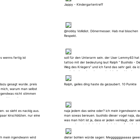
Jappy - Kindergartentreff
@nobby Vollidiot. Dönermesser. Hab mal bisschen
Respekt.
s wenns fertig ist
soll für den Unterarm sein. der User Lemmy63 hat
tattoo mit der bedeutung laut Ralph " Bushido - D
Weg des Kriegers" und ich fand das sehr geil. da i
auch das hagakure lese und mich diese idee irgen
gefesselt und inspiriert hat. Und dieser Samurai Kr
- mit oder ohne Drachen - soll irgendwie da rein. i
 dazu gesagt wurde. preis
Ralph, geiles ding haste da gezaubert. 10 Punkte
könnte mir denken, dass es auch too much sein kö
e mich, warum man selbst
Also nur für den unterarm - halb sleeve - da mein 
irgendwas nicht stimmen
oberarm fast voll ist
rarscht wurde
sen. so sieht es nackig aus.
naja jedem das seine oder? ich mein irgendwann w
t paar kirschblüten. nur eine
man sowas bereuen. bushido dieser vogel naja, da
was man hört ist ja, dass er jeden verklagt, der se
namen benutzt. beispiel war bei akte auf sat 1. da
er eine frau verklagt, die bei ebay t-shirts verkkau
hat. sie hatte in der produktbeschreibung geschri
ch mein irgendwann wird
dieter bohlen würde sagen: Meggggggaaaaa geeeiii
t shirt im hiphop und bushido stil. das sagt schon a