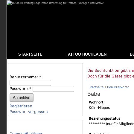
Tattoo-Bewertung für Tattoos, Vorlagen und Motive
STARTSEITE
TATTOO HOCHLADEN
B
Benutzeranmeldung
Die Suchfunktion gibt's n
Doch für die Gäste gibt 
Benutzername:
*
Startseite
»
Benutzerkonto
Passwort:
*
Baba
Wohnort
Registrieren
Köln-Nippes
Passwort vergessen
Beziehungsstatus
Tattoo-Kategorien
********* (nur für Mitgliede
Community-News